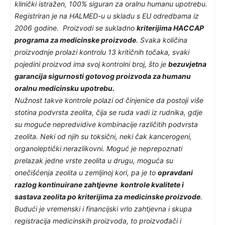
klinički istražen, 100% siguran za oralnu humanu upotrebu.
Registriran je na HALMED-u u skladu s EU odredbama iz
2006 godine. Proizvodi se sukladno
kriterijima HACCAP
programa za medicinske proizvode
. Svaka količina
proizvodnje prolazi kontrolu 13 kritičnih točaka, svaki
pojedini proizvod ima svoj kontrolni broj, što je
bezuvjetna
garancija sigurnosti gotovog proizvoda za humanu
oralnu medicinsku upotrebu.
Nužnost takve kontrole polazi od činjenice da postoji više
stotina podvrsta zeolita, čija se ruda vadi iz rudnika, gdje
su moguće nepredvidive kombinacije različitih podvrsta
zeolita. Neki od njih su toksični, neki čak kancerogeni,
organoleptički nerazlikovni. Moguć je neprepoznati
prelazak jedne vrste zeolita u drugu, moguća su
onečišćenja zeolita u zemljinoj kori, pa je to
opravdani
razlog kontinuirane zahtjevne kontrole kvalitete i
sastava zeolita po kriterijima za medicinske proizvode
.
Budući je vremenski i financijski vrlo zahtjevna i skupa
registracija medicinskih proizvoda, to proizvođači i