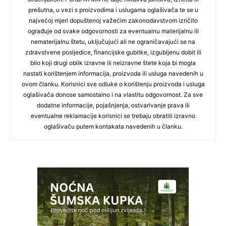
prešutna, u vezi s proizvodima i uslugama oglašivača te se u
najvećoj mjeri dopuštenoj važećim zakonodavstvom izričito
ograđuje od svake odgovornosti za eventualnu materijalnu ili
nematerijalnu štetu, uključujući ali ne ograničavajući se na
zdravstvene posljedice, financijske gubitke, izgubljenu dobit ili
bilo koji drugi oblik izravne ili neizravne štete koja bi mogla
nastati korištenjem informacija, proizvoda ili usluga navedenih u
ovom članku. Korisnici sve odluke o korištenju proizvoda i usluga
oglašivača donose samostalno i na vlastitu odgovornost. Za sve
dodatne informacije, pojašnjenja, ostvarivanje prava ili
eventualne reklamacije korisnici se trebaju obratiti izravno
oglašivaču putem kontakata navedenih u članku.