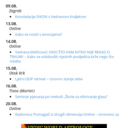
09.08.
Zagreb
Konstelacije SIKON s Vedranom Kraljetom
13.08.
Online
Kako se nositi s emocijama?
14.08.
Online
Vedrana Meštrović: ONO ŠTO VAM NITKO NIJE REKAO O
TRAUMI – Kako se osloboditi njezinih posljedica brže nego što
mislite
15.08.
Otok Krk
Ljetni DOP retreat – Izvorno stanje sebe
16.08.
Tisno (Murter)
Seminar pjevanja po metodi „Škole za otkrivanje glasa“
20.08.
Online
Radionica: Pomagači iz drugih dimenzija Online – otvoreno za
sve
21.08.