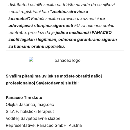
distributeri ostalih zeolita na tržištu navode da su njihovi
zeoliti registrirani kao ‘’
zeolitna sirovina u
kozmetici’’.
Budući zeolitna sirovina u kozmetici
ne
udovoljava kriterijima sigurnosti
EU za humanu oralnu
upotrebu, proizlazi da je
jedino medicinski PANACEO
zeolit legalan i legitiman, odnosno garantirano siguran
za humanu oralnu upotrebu.
S vašim pitanjima uvijek se možete obratiti našoj
profesionalnoj Savjetodavnoj službi:
Panaceo Tim d.o.o.
Olujka Jasprica, mag.oec
S.I.A.F. holistički terapeut
Voditelj Savjetodavne službe
Representative: Panaceo GmbH, Austria