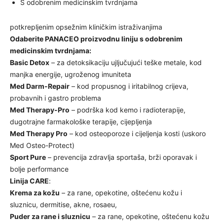
S odobrenim medicinskim tvrdnjama
potkrepljenim opsežnim kliničkim istraživanjima
Odaberite PANACEO proizvodnu liniju s odobrenim
medicinskim tvrdnjama:
Basic Detox
– za detoksikaciju ujljučujući teške metale, kod
manjka energije, ugroženog imuniteta
Med Darm-Repair
– kod propusnog i iritabilnog crijeva,
probavnih i gastro problema
Med Therapy-Pro
– podrška kod kemo i radioterapije,
dugotrajne farmakološke terapije, cijepljenja
Med Therapy Pro
– kod osteoporoze i cijeljenja kosti (uskoro
Med Osteo-Protect)
Sport Pure
– prevencija zdravlja sportaša, brži oporavak i
bolje performance
Linija CARE
:
Krema za kožu
– za rane, opekotine, oštećenu kožu i
sluznicu, dermitise, akne, rosaeu,
Puder za rane i sluznicu
– za rane, opekotine, oštećenu kožu