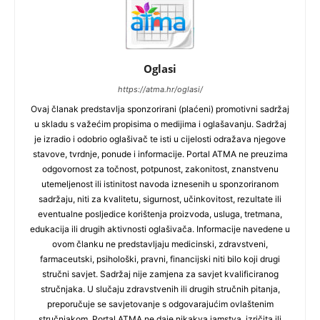
Oglasi
https://atma.hr/oglasi/
Ovaj članak predstavlja sponzorirani (plaćeni) promotivni sadržaj
u skladu s važećim propisima o medijima i oglašavanju. Sadržaj
je izradio i odobrio oglašivač te isti u cijelosti odražava njegove
stavove, tvrdnje, ponude i informacije. Portal ATMA ne preuzima
odgovornost za točnost, potpunost, zakonitost, znanstvenu
utemeljenost ili istinitost navoda iznesenih u sponzoriranom
sadržaju, niti za kvalitetu, sigurnost, učinkovitost, rezultate ili
eventualne posljedice korištenja proizvoda, usluga, tretmana,
edukacija ili drugih aktivnosti oglašivača. Informacije navedene u
ovom članku ne predstavljaju medicinski, zdravstveni,
farmaceutski, psihološki, pravni, financijski niti bilo koji drugi
stručni savjet. Sadržaj nije zamjena za savjet kvalificiranog
stručnjaka. U slučaju zdravstvenih ili drugih stručnih pitanja,
preporučuje se savjetovanje s odgovarajućim ovlaštenim
stručnjakom. Portal ATMA ne daje nikakva jamstva, izričita ili