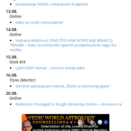
Konstelacije SIKON s Vedranom Kraljetom
13.08.
Online
Kako se nositi s emocijama?
14.08.
Online
Vedrana Meštrović: ONO ŠTO VAM NITKO NIJE REKAO O
TRAUMI – Kako se osloboditi njezinih posljedica brže nego što
mislite
15.08.
Otok Krk
Ljetni DOP retreat – Izvorno stanje sebe
16.08.
Tisno (Murter)
Seminar pjevanja po metodi „Škole za otkrivanje glasa“
20.08.
Online
Radionica: Pomagači iz drugih dimenzija Online – otvoreno za
sve
21.08.
Zagreb+Online
Osnovni ThetaHealing® tečaj, Zagreb i Online