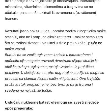
do tri porcije dnevno jednako je obećavajuća. Interakcija s
mineralima, vitaminima i elementima u tragovima se ne
očekuje, pa se može uzimati istovremeno s (ozračenom)
hranom.
Rezultati jasno pokazuju da uporaba zeolita klinoptilolita može
smanjiti, ako ne i potpuno eliminirati teret – makar samo zato
što se radioaktivnost koja ulazi u tijelo preko kože i pluća ne
može vezati.
Budući da se zeolit uglavnom koristio u katastrofama i
općenito nije moguće provesti dvostruko slijepe studije iz
etičkih razloga, uglavnom postoje izvješća iz praktične
primjene. U slučaju katastrofe, dugotrajne studije ne mogu se
provesti na standardizirani način niti planirati. Ovo izvješće
pruža kratak pregled teme, bez tvrdnje da je iscrpna i
svedena na najvažnije točke.
U slučaju nuklearne katastrofe mogu se izvesti sljedeće
opće preporuke: