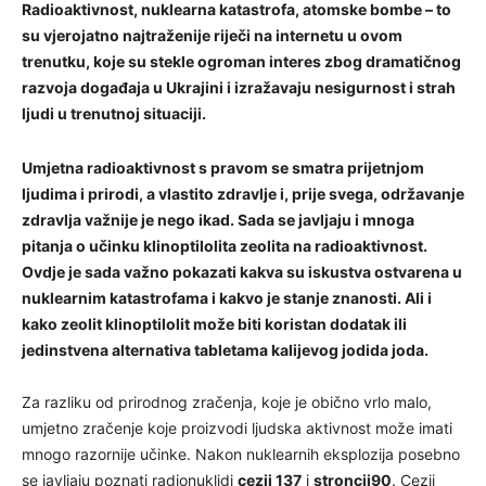
Radioaktivnost, nuklearna katastrofa, atomske bombe – to
su vjerojatno najtraženije riječi na internetu u ovom
trenutku, koje su stekle ogroman interes zbog dramatičnog
razvoja događaja u Ukrajini i izražavaju nesigurnost i strah
ljudi u trenutnoj situaciji.
Umjetna radioaktivnost s pravom se smatra prijetnjom
ljudima i prirodi, a vlastito zdravlje i, prije svega, održavanje
zdravlja važnije je nego ikad. Sada se javljaju i mnoga
pitanja o učinku klinoptilolita zeolita na radioaktivnost.
Ovdje je sada važno pokazati kakva su iskustva ostvarena u
nuklearnim katastrofama i kakvo je stanje znanosti. Ali i
kako zeolit klinoptilolit može biti koristan dodatak ili
jedinstvena alternativa tabletama kalijevog jodida joda.
Za razliku od prirodnog zračenja, koje je obično vrlo malo,
umjetno zračenje koje proizvodi ljudska aktivnost može imati
mnogo razornije učinke. Nakon nuklearnih eksplozija posebno
se javljaju poznati radionuklidi
cezij 137
i
stroncij
90
. Cezij