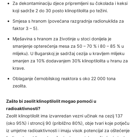
Za dekontaminaciju djece pripremljeni su čokolada i keksi
koji sadrže 2 do 30 posto klinoptilolita po težini.
Smjesa s hranom (povećana razgradnja radionuklida za
faktor 3 – 5).
Mješavina s hranom za životinje u stoci donijela je
smanjenje opterećenja mesa za 50 – 70 % i 80 – 85 % u
mlijeku). U Bugarskoj je sadržaj cezija u kravljem mlijeku
smanjen za 10% dodavanjem 30% klinoptilolita u hranu za
krave.
Oblaganje černobilskog reaktora s oko 22 000 tona
zeolita.
Zašto bi zeolit klinoptilolit mogao pomoći u
radioaktivnosti?
Zeolit klinoptilolit ima izvanredan vezni učinak na cezij 137
(oko 95%) i stroncij 90 (približno 80%), obje tvari koje potječu
iz umjetne radioaktivnosti i imaju visok potencijal za oštećenje