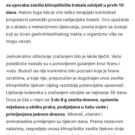
se uporaba zeolita klinoptilolita trebala odvijati u prvih 10
dana
. Nakon toga bilo je vrlo teško terapijski kontrolirati
progresivni patološki proces radijacijske bolesti. Ovo opažanje
je u skladu s mehanizmom djelovanja, prema kojem se izotopi
koji su izvan gastrointestinalnog trakta u organizmu više ne
mogu vezati.
Jednokratno oštećenje zračenjem bilo je lakše liječiti. Veće
poteškoće nastale su s ponovljenim gutanjem kroz hranu i
vodu. Budući da nije konkretno bilo poznato koja je hrana
ozračena, a koja nije, preporučen je dugotrajan unos zeolita
klinoptilolita tijekom cijelog razdoblja potencijalne opasnosti.
Liječenje bolesnika s zračenjem odvijalo se najmanje 36 dana.
Doza je bila u mjeri od
3 do 8 g zeolita dnevno, općenito
miješana u obliku praha, podijeljena u čašu vode i
primijenjena jednom dnevno
. Minerali, vitamini i
aminokiseline primijenjeni su tijekom dana. Prema nedavnim
nalazima, raspodjela unosa klinoptilolita zeolita tijekom dvije