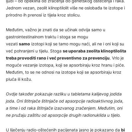
ljudi – od opeklina od zračenja do genetskog oštećenja i raka.
Jednom vezan, zeolit klinoptilolit više ne oslobađa te izotope i
prirodno ih prenosi iz tijela kroz stolicu.
Međutim, važno je znati da se učinak odvija samo u
gastrointestinalnom traktu i stoga se mogu
vezati
samo
izotopi koji se tamo mogu naći, ali ne i oni koji su
već pohranjeni u tijelu. Stoga
se uporaba zeolita klinoptilolita
treba provoditi rano i već preventivno za prevenciju
. Vrlo je
moguće vezanje izotopa, koji se apsorbiraju kroz hranu i piće.
Međutim, to se ne odnosi na izotope koji se apsorbiraju kroz
pluća ili kožu.
Ovdje također pokazuje razliku u tabletama kalijevog jodida
joda. Oni štitnjače štitnjače od apsorpcije radioaktivnog joda,
a time i od raka štitnjače izazvanog zračenjem. Međutim, oni
ne pružaju zaštitu od apsorpcije drugih radionuklida u tijelo.
U liječenju radio-oštećenih pacijenata jasno je pokazano da
bi