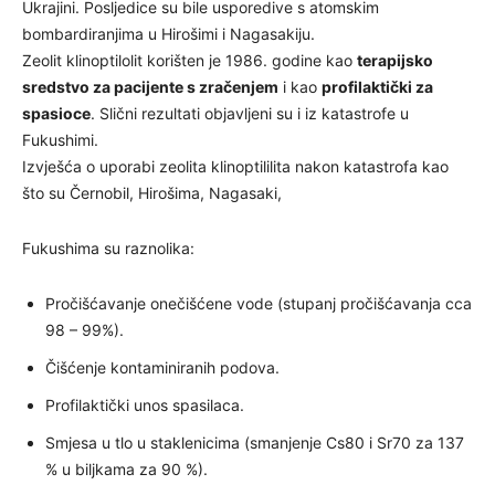
Ukrajini. Posljedice su bile usporedive s atomskim
bombardiranjima u Hirošimi i Nagasakiju.
Zeolit klinoptilolit korišten je 1986. godine kao
terapijsko
sredstvo za pacijente s zračenjem
i kao
profilaktički za
spasioce
. Slični rezultati objavljeni su i iz katastrofe u
Fukushimi.
Izvješća o uporabi zeolita klinoptililita nakon katastrofa kao
što su Černobil, Hirošima, Nagasaki,
Fukushima su raznolika:
Pročišćavanje onečišćene vode (stupanj pročišćavanja cca
98 – 99%).
Čišćenje kontaminiranih podova.
Profilaktički unos spasilaca.
Smjesa u tlo u staklenicima (smanjenje Cs80 i Sr70 za 137
% u biljkama za 90 %).