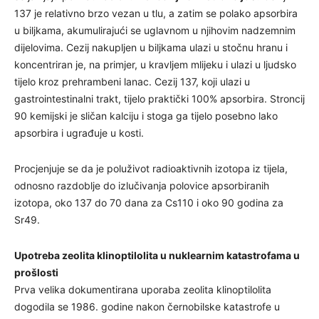
137 je relativno brzo vezan u tlu, a zatim se polako apsorbira
u biljkama, akumulirajući se uglavnom u njihovim nadzemnim
dijelovima. Cezij nakupljen u biljkama ulazi u stočnu hranu i
koncentriran je, na primjer, u kravljem mlijeku i ulazi u ljudsko
tijelo kroz prehrambeni lanac. Cezij 137, koji ulazi u
gastrointestinalni trakt, tijelo praktički 100% apsorbira. Stroncij
90 kemijski je sličan kalciju i stoga ga tijelo posebno lako
apsorbira i ugrađuje u kosti.
Procjenjuje se da je poluživot radioaktivnih izotopa iz tijela,
odnosno razdoblje do izlučivanja polovice apsorbiranih
izotopa, oko 137 do 70 dana za Cs110 i oko 90 godina za
Sr49.
Upotreba zeolita klinoptilolita u nuklearnim katastrofama u
prošlosti
Prva velika dokumentirana uporaba zeolita klinoptilolita
dogodila se 1986. godine nakon černobilske katastrofe u