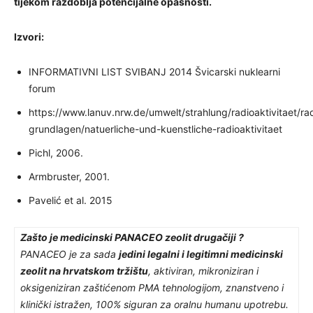
tijekom razdoblja potencijalne opasnosti.
Izvori:
INFORMATIVNI LIST SVIBANJ 2014 Švicarski nuklearni
forum
https://www.lanuv.nrw.de/umwelt/strahlung/radioaktivitaet/ra
grundlagen/natuerliche-und-kuenstliche-radioaktivitaet
Pichl, 2006.
Armbruster, 2001.
Pavelić et al. 2015
Zašto je medicinski PANACEO zeolit drugačiji ?
PANACEO je za sada
jedini legalni i legitimni medicinski
zeolit na hrvatskom tržištu
, aktiviran, mikroniziran i
oksigeniziran zaštićenom PMA tehnologijom, znanstveno i
klinički istražen, 100% siguran za oralnu humanu upotrebu.