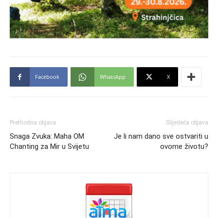
Facebook
WhatsApp
X
Prethodna objava
Slijedeća objava
Snaga Zvuka: Maha OM
Je li nam dano sve ostvariti u
Chanting za Mir u Svijetu
ovome životu?