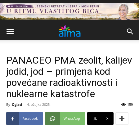
PANACEO PMA zeolit, kalijev
jodid, jod – primjena kod
povećane radioaktivnosti i
nuklearne katastrofe
By
Oglasi
-
4. ožujka 2025.
159
Facebook
WhatsApp
X