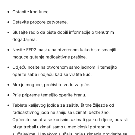
Ostanite kod kuće.
Ostavite prozore zatvorene.
Slušajte radio da biste dobili informacije o trenutnim
događajima.
Nosite FFP2 masku na otvorenom kako biste smanjili
moguće gutanje radioaktivne prašine.
Odjeću nosite na otvorenom samo jednom ili temeljito
operite sebe i odjeću kad se vratite kući.
Ako je moguće, pročistite vodu za piće.
Prije pripreme temeljito operite hranu.
Tablete kalijevog jodida za zaštitu štitne žlijezde od
radioaktivnog joda ne smiju se uzimati bezbrižno.
Općenito, smatra se korisnim uzimati ga kod djece, odrasli
bi ga trebali uzimati samo u medicinski potrebnim
slučajevima. U svakom slučaju, prije uzimanja provjerite sa