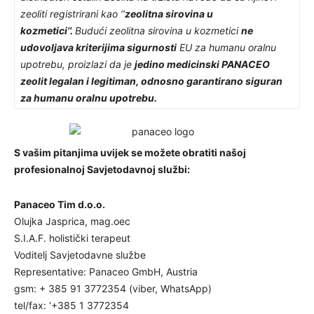
zeoliti registrirani kao ‘’
zeolitna sirovina u
kozmetici’’.
Budući zeolitna sirovina u kozmetici
ne
udovoljava kriterijima sigurnosti
EU za humanu oralnu
upotrebu, proizlazi da je
jedino medicinski PANACEO
zeolit legalan i legitiman, odnosno garantirano siguran
za humanu oralnu upotrebu.
S vašim pitanjima uvijek se možete obratiti našoj
profesionalnoj Savjetodavnoj službi:
Panaceo Tim d.o.o.
Olujka Jasprica, mag.oec
S.I.A.F. holistički terapeut
Voditelj Savjetodavne službe
Representative: Panaceo GmbH, Austria
gsm: + 385 91 3772354 (viber, WhatsApp)
tel/fax: ‘+385 1 3772354