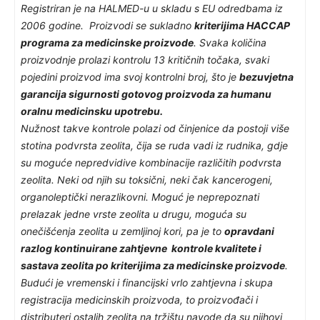
Registriran je na HALMED-u u skladu s EU odredbama iz
2006 godine. Proizvodi se sukladno
kriterijima HACCAP
programa za medicinske proizvode
. Svaka količina
proizvodnje prolazi kontrolu 13 kritičnih točaka, svaki
pojedini proizvod ima svoj kontrolni broj, što je
bezuvjetna
garancija sigurnosti gotovog proizvoda za humanu
oralnu medicinsku upotrebu.
Nužnost takve kontrole polazi od činjenice da postoji više
stotina podvrsta zeolita, čija se ruda vadi iz rudnika, gdje
su moguće nepredvidive kombinacije različitih podvrsta
zeolita. Neki od njih su toksični, neki čak kancerogeni,
organoleptički nerazlikovni. Moguć je neprepoznati
prelazak jedne vrste zeolita u drugu, moguća su
onečišćenja zeolita u zemljinoj kori, pa je to
opravdani
razlog kontinuirane zahtjevne kontrole kvalitete i
sastava zeolita po kriterijima za medicinske proizvode
.
Budući je vremenski i financijski vrlo zahtjevna i skupa
registracija medicinskih proizvoda, to proizvođači i
distributeri ostalih zeolita na tržištu navode da su njihovi