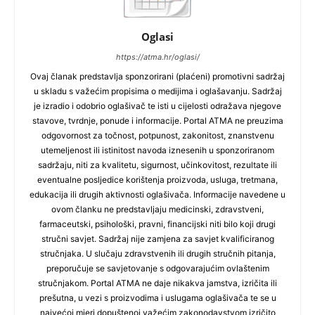
Oglasi
https://atma.hr/oglasi/
Ovaj članak predstavlja sponzorirani (plaćeni) promotivni sadržaj
u skladu s važećim propisima o medijima i oglašavanju. Sadržaj
je izradio i odobrio oglašivač te isti u cijelosti odražava njegove
stavove, tvrdnje, ponude i informacije. Portal ATMA ne preuzima
odgovornost za točnost, potpunost, zakonitost, znanstvenu
utemeljenost ili istinitost navoda iznesenih u sponzoriranom
sadržaju, niti za kvalitetu, sigurnost, učinkovitost, rezultate ili
eventualne posljedice korištenja proizvoda, usluga, tretmana,
edukacija ili drugih aktivnosti oglašivača. Informacije navedene u
ovom članku ne predstavljaju medicinski, zdravstveni,
farmaceutski, psihološki, pravni, financijski niti bilo koji drugi
stručni savjet. Sadržaj nije zamjena za savjet kvalificiranog
stručnjaka. U slučaju zdravstvenih ili drugih stručnih pitanja,
preporučuje se savjetovanje s odgovarajućim ovlaštenim
stručnjakom. Portal ATMA ne daje nikakva jamstva, izričita ili
prešutna, u vezi s proizvodima i uslugama oglašivača te se u
najvećoj mjeri dopuštenoj važećim zakonodavstvom izričito