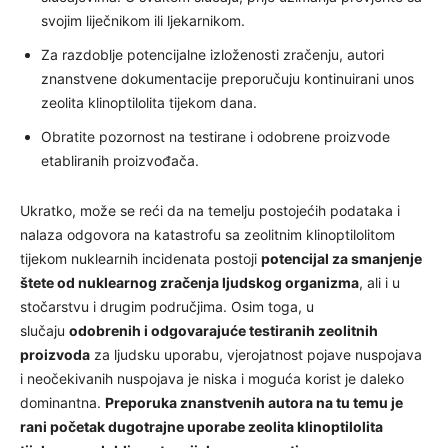
svojim liječnikom ili ljekarnikom.
Za razdoblje potencijalne izloženosti zračenju, autori
znanstvene dokumentacije preporučuju kontinuirani unos
zeolita klinoptilolita tijekom dana.
Obratite pozornost na testirane i odobrene proizvode
etabliranih proizvođača.
Ukratko, može se reći da na temelju postojećih podataka i
nalaza odgovora na katastrofu sa zeolitnim klinoptilolitom
tijekom nuklearnih incidenata postoji
potencijal za smanjenje
štete od nuklearnog zračenja ljudskog organizma
, ali i u
stočarstvu i drugim područjima. Osim toga, u
slučaju
odobrenih i odgovarajuće testiranih zeolitnih
proizvoda
za ljudsku uporabu, vjerojatnost pojave nuspojava
i neočekivanih nuspojava je niska i moguća korist je daleko
dominantna.
Preporuka znanstvenih autora na tu temu je
rani početak dugotrajne uporabe zeolita klinoptilolita