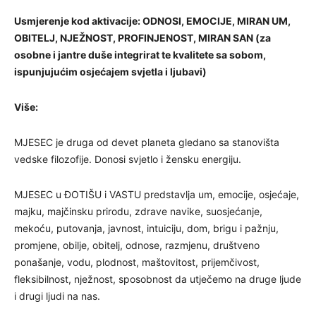
Usmjerenje kod aktivacije:
ODNOSI, EMOCIJE, MIRAN UM,
OBITELJ, NJEŽNOST, PROFINJENOST, MIRAN SAN (za
osobne i jantre duše integrirat te kvalitete sa sobom,
ispunjujućim osjećajem svjetla i ljubavi)
Više:
MJESEC je druga od devet planeta gledano sa stanovišta
vedske filozofije. Donosi svjetlo i žensku energiju.
MJESEC u ĐOTIŠU i VASTU predstavlja um, emocije, osjećaje,
majku, majčinsku prirodu, zdrave navike, suosjećanje,
mekoću, putovanja, javnost, intuiciju, dom, brigu i pažnju,
promjene, obilje, obitelj, odnose, razmjenu, društveno
ponašanje, vodu, plodnost, maštovitost, prijemčivost,
fleksibilnost, nježnost, sposobnost da utječemo na druge ljude
i drugi ljudi na nas.