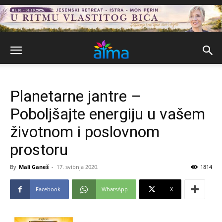
Planetarne jantre –
Poboljšajte energiju u vašem
životnom i poslovnom
prostoru
By
Mali Ganeš
-
17. svibnja 2020.
1814
Facebook
WhatsApp
X