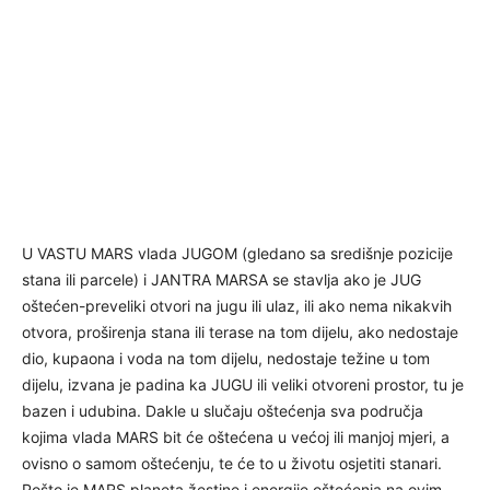
U VASTU MARS vlada JUGOM (gledano sa središnje pozicije
stana ili parcele) i JANTRA MARSA se stavlja ako je JUG
oštećen-preveliki otvori na jugu ili ulaz, ili ako nema nikakvih
otvora, proširenja stana ili terase na tom dijelu, ako nedostaje
dio, kupaona i voda na tom dijelu, nedostaje težine u tom
dijelu, izvana je padina ka JUGU ili veliki otvoreni prostor, tu je
bazen i udubina. Dakle u slučaju oštećenja sva područja
kojima vlada MARS bit će oštećena u većoj ili manjoj mjeri, a
ovisno o samom oštećenju, te će to u životu osjetiti stanari.
Pošto je MARS planeta žestine i energije oštećenja na ovim