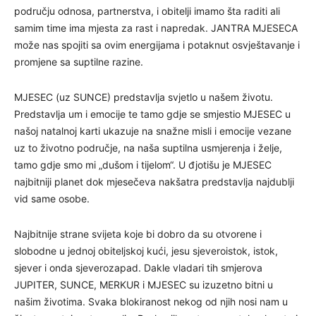
području odnosa, partnerstva, i obitelji imamo šta raditi ali
samim time ima mjesta za rast i napredak. JANTRA MJESECA
može nas spojiti sa ovim energijama i potaknut osvještavanje i
promjene sa suptilne razine.
MJESEC (uz SUNCE) predstavlja svjetlo u našem životu.
Predstavlja um i emocije te tamo gdje se smjestio MJESEC u
našoj natalnoj karti ukazuje na snažne misli i emocije vezane
uz to životno područje, na naša suptilna usmjerenja i želje,
tamo gdje smo mi „dušom i tijelom“. U đjotišu je MJESEC
najbitniji planet dok mjesečeva nakšatra predstavlja najdublji
vid same osobe.
Najbitnije strane svijeta koje bi dobro da su otvorene i
slobodne u jednoj obiteljskoj kući, jesu sjeveroistok, istok,
sjever i onda sjeverozapad. Dakle vladari tih smjerova
JUPITER, SUNCE, MERKUR i MJESEC su izuzetno bitni u
našim životima. Svaka blokiranost nekog od njih nosi nam u