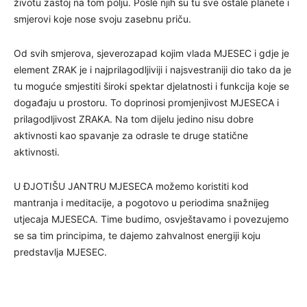
životu zastoj na tom polju. Posle njih su tu sve ostale planete i
smjerovi koje nose svoju zasebnu priču.
Od svih smjerova, sjeverozapad kojim vlada MJESEC i gdje je
element ZRAK je i najprilagodljiviji i najsvestraniji dio tako da je
tu moguće smjestiti široki spektar djelatnosti i funkcija koje se
događaju u prostoru. To doprinosi promjenjivost MJESECA i
prilagodljivost ZRAKA. Na tom dijelu jedino nisu dobre
aktivnosti kao spavanje za odrasle te druge statične
aktivnosti.
U ĐJOTIŠU JANTRU MJESECA možemo koristiti kod
mantranja i meditacije, a pogotovo u periodima snažnijeg
utjecaja MJESECA. Time budimo, osvještavamo i povezujemo
se sa tim principima, te dajemo zahvalnost energiji koju
predstavlja MJESEC.