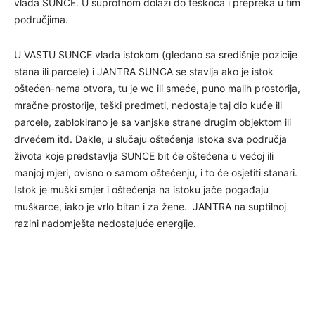
vlada SUNCE. U suprotnom dolazi do teškoća i prepreka u tim
područjima.
U VASTU SUNCE vlada istokom (gledano sa središnje pozicije
stana ili parcele) i JANTRA SUNCA se stavlja ako je istok
oštećen-nema otvora, tu je wc ili smeće, puno malih prostorija,
mračne prostorije, teški predmeti, nedostaje taj dio kuće ili
parcele, zablokirano je sa vanjske strane drugim objektom ili
drvećem itd. Dakle, u slučaju oštećenja istoka sva područja
života koje predstavlja SUNCE bit će oštećena u većoj ili
manjoj mjeri, ovisno o samom oštećenju, i to će osjetiti stanari.
Istok je muški smjer i oštećenja na istoku jače pogađaju
muškarce, iako je vrlo bitan i za žene. JANTRA na suptilnoj
razini nadomješta nedostajuće energije.