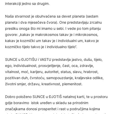
interakciji jedno sa drugim.
Naša stvarnost je obuhvaćena sa devet planeta (sedam
planeta i dva mjesečeva čvora). One predstavljaju zrcalnu
presliku onoga što mi imamo u sebi. I vede po tom pitanju
govore: „kakav je makrokosmos takav je i mikrokosmos,
kakav je kozmički um takav je i individualni um, kakvo je
kozmičko tijelo takvo je i individualno tijelo“.
SUNCE u ĐJOTIŠU i VASTU predstavlja jastvo, dušu, tijelo,
ego, individualnost, prosvjetljenje, čast, oca, zdravlje,
vitalnost, moć, karijeru, autoritet, status, slavu, hrabrost,
pozitivan duh, čvrstoću, samopouzdanje, kraljevske odlike,
životni smjer, državu, kreativnost, plemenitost.
Dobro položeno SUNCE u ĐJOTIŠ natalnoj karti, te u prostoru
gdje boravimo istok uređen u skladu sa prirodnim
značajkama donosi prosperitet i rast u područjima kojima