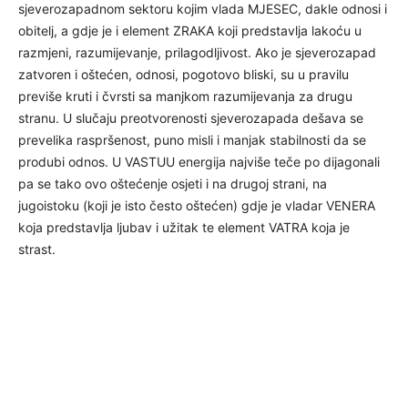
sjeverozapadnom sektoru kojim vlada MJESEC, dakle odnosi i
obitelj, a gdje je i element ZRAKA koji predstavlja lakoću u
razmjeni, razumijevanje, prilagodljivost. Ako je sjeverozapad
zatvoren i oštećen, odnosi, pogotovo bliski, su u pravilu
previše kruti i čvrsti sa manjkom razumijevanja za drugu
stranu. U slučaju preotvorenosti sjeverozapada dešava se
prevelika raspršenost, puno misli i manjak stabilnosti da se
produbi odnos. U VASTUU energija najviše teče po dijagonali
pa se tako ovo oštećenje osjeti i na drugoj strani, na
jugoistoku (koji je isto često oštećen) gdje je vladar VENERA
koja predstavlja ljubav i užitak te element VATRA koja je
strast.