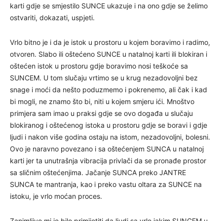
karti gdje se smjestilo SUNCE ukazuje i na ono gdje se želimo
ostvariti, dokazati, uspjeti.
Vrlo bitno je i da je istok u prostoru u kojem boravimo i radimo,
otvoren. Slabo ili oštećeno SUNCE u natalnoj karti ili blokiran i
oštećen istok u prostoru gdje boravimo nosi teškoće sa
SUNCEM. U tom slučaju vrtimo se u krug nezadovoljni bez
snage i moći da nešto poduzmemo i pokrenemo, ali čak i kad
bi mogli, ne znamo što bi, niti u kojem smjeru ići. Mnoštvo
primjera sam imao u praksi gdje se ovo događa u slučaju
blokiranog i oštećenog istoka u prostoru gdje se boravi i gdje
ljudi i nakon više godina ostaju na istom, nezadovoljni, bolesni.
Ovo je naravno povezano i sa oštećenjem SUNCA u natalnoj
karti jer ta unutrašnja vibracija privlači da se pronađe prostor
sa sličnim oštećenjima. Jačanje SUNCA preko JANTRE
SUNCA te mantranja, kao i preko vastu oltara za SUNCE na
istoku, je vrlo moćan proces.
Zanimljivo mi je bilo primijetiti da ljudi sa vrlo jakim SUNCEM u