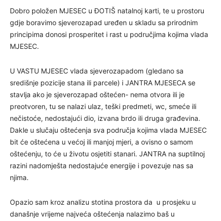
Dobro položen MJESEC u ĐOTIŠ natalnoj karti, te u prostoru
gdje boravimo sjeverozapad uređen u skladu sa prirodnim
principima donosi prosperitet i rast u područjima kojima vlada
MJESEC.
U VASTU MJESEC vlada sjeverozapadom (gledano sa
središnje pozicije stana ili parcele) i JANTRA MJESECA se
stavlja ako je sjeverozapad oštećen- nema otvora ili je
preotvoren, tu se nalazi ulaz, teški predmeti, wc, smeće ili
nečistoće, nedostajući dio, izvana brdo ili druga građevina.
Dakle u slučaju oštećenja sva područja kojima vlada MJESEC
bit će oštećena u većoj ili manjoj mjeri, a ovisno o samom
oštećenju, to će u životu osjetiti stanari. JANTRA na suptilnoj
razini nadomješta nedostajuće energije i povezuje nas sa
njima.
Opazio sam kroz analizu stotina prostora da u prosjeku u
današnje vrijeme najveća oštećenja nalazimo baš u