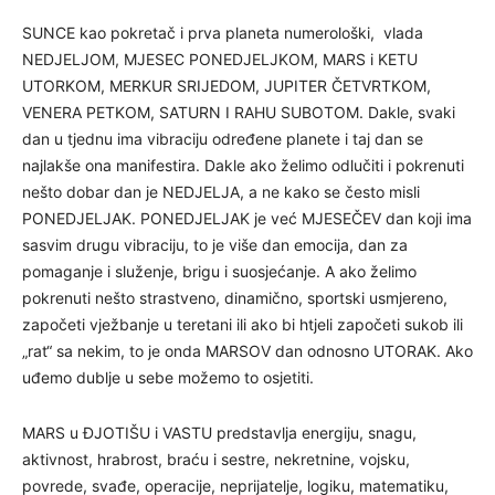
SUNCE kao pokretač i prva planeta numerološki, vlada
NEDJELJOM, MJESEC PONEDJELJKOM, MARS i KETU
UTORKOM, MERKUR SRIJEDOM, JUPITER ČETVRTKOM,
VENERA PETKOM, SATURN I RAHU SUBOTOM. Dakle, svaki
dan u tjednu ima vibraciju određene planete i taj dan se
najlakše ona manifestira. Dakle ako želimo odlučiti i pokrenuti
nešto dobar dan je NEDJELJA, a ne kako se često misli
PONEDJELJAK. PONEDJELJAK je već MJESEČEV dan koji ima
sasvim drugu vibraciju, to je više dan emocija, dan za
pomaganje i služenje, brigu i suosjećanje. A ako želimo
pokrenuti nešto strastveno, dinamično, sportski usmjereno,
započeti vježbanje u teretani ili ako bi htjeli započeti sukob ili
„rat“ sa nekim, to je onda MARSOV dan odnosno UTORAK. Ako
uđemo dublje u sebe možemo to osjetiti.
MARS u ĐJOTIŠU i VASTU predstavlja energiju, snagu,
aktivnost, hrabrost, braću i sestre, nekretnine, vojsku,
povrede, svađe, operacije, neprijatelje, logiku, matematiku,