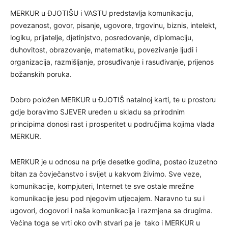
MERKUR u ĐJOTIŠU i VASTU predstavlja komunikaciju,
povezanost, govor, pisanje, ugovore, trgovinu, biznis, intelekt,
logiku, prijatelje, djetinjstvo, posredovanje, diplomaciju,
duhovitost, obrazovanje, matematiku, povezivanje ljudi i
organizacija, razmišljanje, prosuđivanje i rasuđivanje, prijenos
božanskih poruka.
Dobro položen MERKUR u ĐJOTIŠ natalnoj karti, te u prostoru
gdje boravimo SJEVER uređen u skladu sa prirodnim
principima donosi rast i prosperitet u područjima kojima vlada
MERKUR.
MERKUR je u odnosu na prije desetke godina, postao izuzetno
bitan za čovječanstvo i svijet u kakvom živimo. Sve veze,
komunikacije, kompjuteri, Internet te sve ostale mrežne
komunikacije jesu pod njegovim utjecajem. Naravno tu su i
ugovori, dogovori i naša komunikacija i razmjena sa drugima.
Većina toga se vrti oko ovih stvari pa je tako i MERKUR u