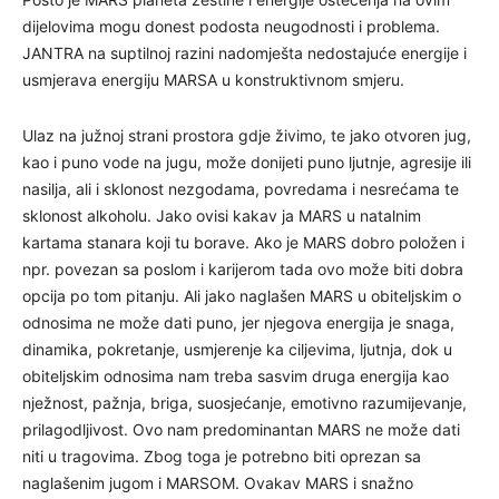
dijelovima mogu donest podosta neugodnosti i problema.
JANTRA na suptilnoj razini nadomješta nedostajuće energije i
usmjerava energiju MARSA u konstruktivnom smjeru.
Ulaz na južnoj strani prostora gdje živimo, te jako otvoren jug,
kao i puno vode na jugu, može donijeti puno ljutnje, agresije ili
nasilja, ali i sklonost nezgodama, povredama i nesrećama te
sklonost alkoholu. Jako ovisi kakav ja MARS u natalnim
kartama stanara koji tu borave. Ako je MARS dobro položen i
npr. povezan sa poslom i karijerom tada ovo može biti dobra
opcija po tom pitanju. Ali jako naglašen MARS u obiteljskim o
odnosima ne može dati puno, jer njegova energija je snaga,
dinamika, pokretanje, usmjerenje ka ciljevima, ljutnja, dok u
obiteljskim odnosima nam treba sasvim druga energija kao
nježnost, pažnja, briga, suosjećanje, emotivno razumijevanje,
prilagodljivost. Ovo nam predominantan MARS ne može dati
niti u tragovima. Zbog toga je potrebno biti oprezan sa
naglašenim jugom i MARSOM. Ovakav MARS i snažno