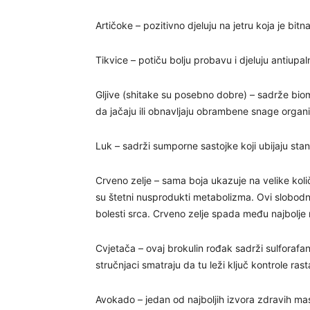
Artičoke – pozitivno djeluju na jetru koja je bit
Tikvice – potiču bolju probavu i djeluju antiupal
Gljive (shitake su posebno dobre) – sadrže bio
da jačaju ili obnavljaju obrambene snage organ
Luk – sadrži sumporne sastojke koji ubijaju stani
Crveno zelje – sama boja ukazuje na velike količ
su štetni nusprodukti metabolizma. Ovi slobodni r
bolesti srca. Crveno zelje spada među najbolje 
Cvjetača – ovaj brokulin rođak sadrži sulforafan
stručnjaci smatraju da tu leži ključ kontrole ras
Avokado – jedan od najboljih izvora zdravih mas