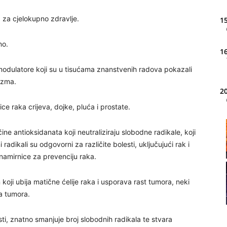
na za cjelokupno zdravlje.
15
no.
16
modulatore koji su u tisućama znanstvenih radova pokazali
izma.
20
ce raka crijeva, dojke, pluća i prostate.
21
ine antioksidanata koji neutraliziraju slobodne radikale, koji
adikali su odgovorni za različite bolesti, uključujući rak i
namirnice za prevenciju raka.
22
 koji ubija matične ćelije raka i usporava rast tumora, neki
23
ta tumora.
ti, znatno smanjuje broj slobodnih radikala te stvara
24