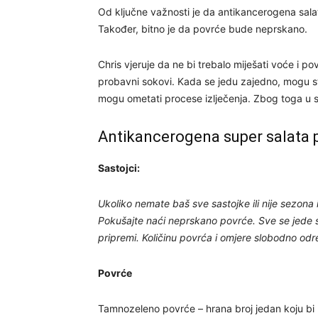
Od ključne važnosti je da antikancerogena salata
Također, bitno je da povrće bude neprskano.
Chris vjeruje da ne bi trebalo miješati voće i po
probavni sokovi. Kada se jedu zajedno, mogu stvo
mogu ometati procese izlječenja. Zbog toga u sv
Antikancerogena super salata 
Sastojci:
Ukoliko nemate baš sve sastojke ili nije sezona 
Pokušajte naći neprskano povrće. Sve se jede s
pripremi. Količinu povrća i omjere slobodno od
Povrće
Tamnozeleno povrće – hrana broj jedan koju bi redo