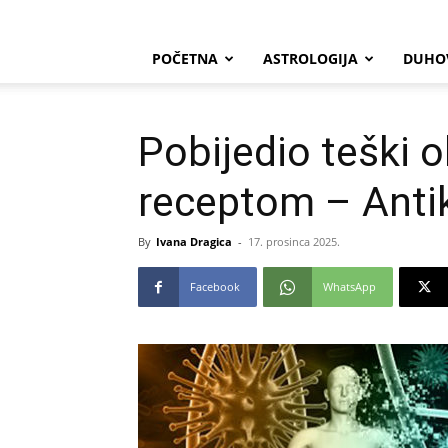
POČETNA
ASTROLOGIJA
DUHO
Pobijedio teški o
receptom – Anti
By
Ivana Dragica
-
17. prosinca 2025.
Facebook
WhatsApp