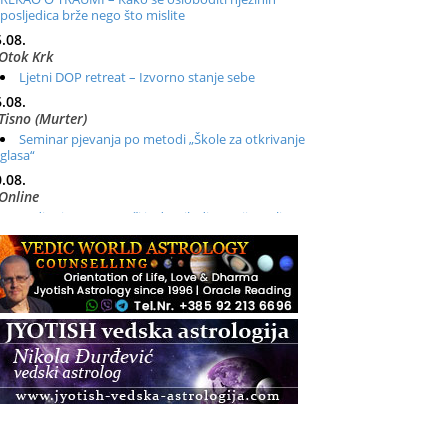
posljedica brže nego što mislite
.08.
Otok Krk
Ljetni DOP retreat – Izvorno stanje sebe
.08.
Tisno (Murter)
Seminar pjevanja po metodi „Škole za otkrivanje
glasa“
.08.
Online
Radionica: Pomagači iz drugih dimenzija Online –
otvoreno za sve
.08.
Zagreb+Online
Osnovni ThetaHealing® tečaj, Zagreb i Online
.08.
Pula
Access BARS®, otpusti stres
.08.
Pula
Access Energetski Facelift®
.08.