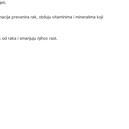
eti.
cija prevenira rak, obiluju vitaminima i mineralima koji
25
 od raka i smanjuju njihov rast.
26
27
29