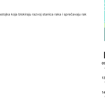
sastojka koja blokiraju razvoj stanica raka i sprečavaju rak
09
13
14