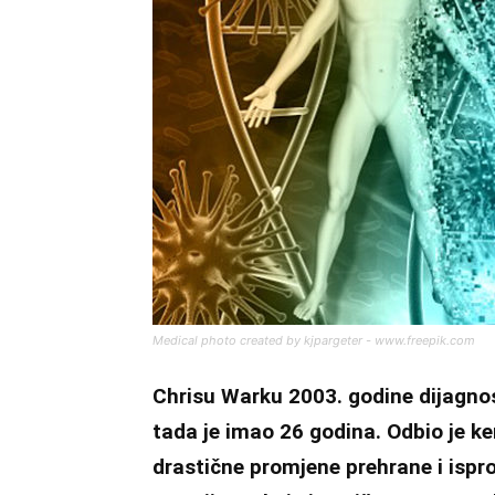
Medical photo created by kjpargeter - www.freepik.com
Chrisu Warku 2003. godine dijagnost
tada je imao 26 godina. Odbio je k
drastične promjene prehrane i ispr