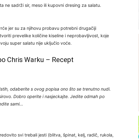
 ne sadrži sir, meso ili kupovni dresing za salatu.
vrće jer su za njihovu probavu potrebni drugačiji
riti prevelike količine kiseline i neprobavljivost, koje
oju super salatu nije uključio voće.
po Chris Warku – Recept
istih, odaberite s ovog popisa ono što se trenutno nudi.
irovo. Dobro operite i nasjeckajte. Jedite odmah po
redite sami…
vito svi trebali jesti (blitva, špinat, kelj, radič, rukola,