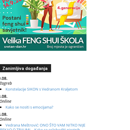
Zanimljiva događanja
.08.
Zagreb
Konstelacije SIKON s Vedranom Kraljetom
.08.
Online
Kako se nositi s emocijama?
.08.
Online
Vedrana Meštrović: ONO ŠTO VAM NITKO NIJE
REKAO O TRAUMI – Kako se osloboditi njezinih