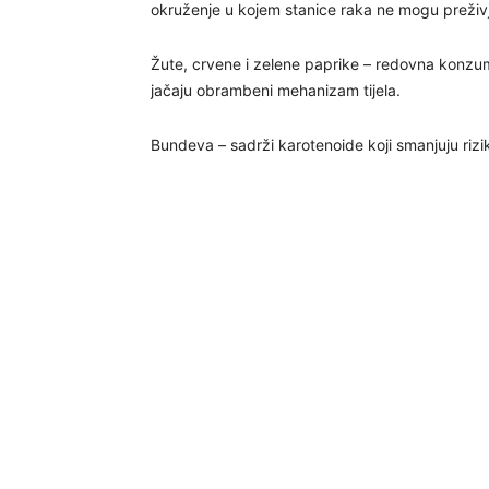
okruženje u kojem stanice raka ne mogu preživj
Žute, crvene i zelene paprike – redovna konzuma
jačaju obrambeni mehanizam tijela.
Bundeva – sadrži karotenoide koji smanjuju rizik