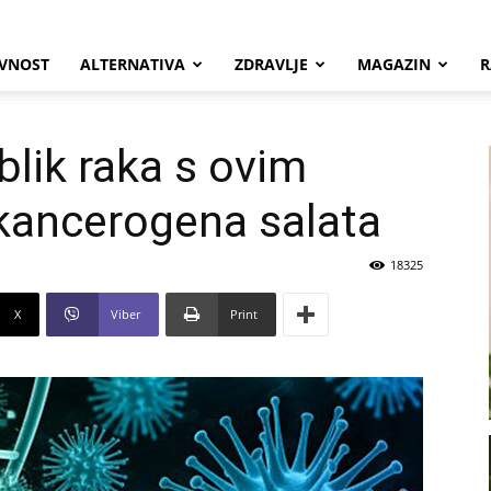
VNOST
ALTERNATIVA
ZDRAVLJE
MAGAZIN
R
blik raka s ovim
kancerogena salata
18325
X
Viber
Print