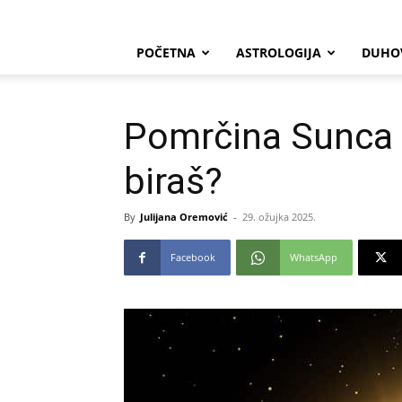
POČETNA
ASTROLOGIJA
DUHO
Pomrčina Sunca u
biraš?
By
Julijana Oremović
-
29. ožujka 2025.
Facebook
WhatsApp