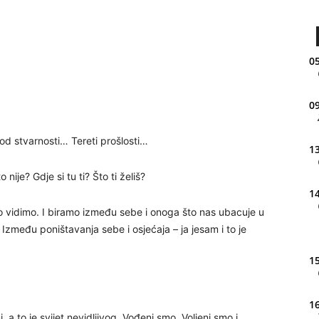
05
09
g od stvarnosti… Tereti prošlosti…
13
 nije? Gdje si tu ti? Što ti želiš?
14
o vidimo. I biramo između sebe i onoga što nas ubacuje u
 Između poništavanja sebe i osjećaja – ja jesam i to je
15
16
a to je svijet nevidljivog. Vođeni smo. Voljeni smo i