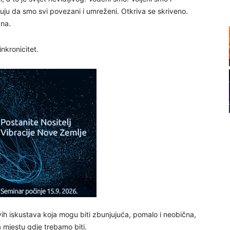
ju da smo svi povezani i umreženi. Otkriva se skriveno.
ana.
20
nkronicitet.
21
22
23
24
vih iskustava koja mogu biti zbunjujuća, pomalo i neobična,
 mjestu gdje trebamo biti.
26