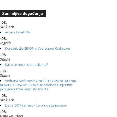
Zanimljiva događanja
.08.
Otok Krk
Access Facelift®
.08.
Zagreb
Konstelacije SIKON s Vedranom Kraljetom
.08.
Online
Kako se nositi s emocijama?
.08.
Online
Vedrana Meštrović: ONO ŠTO VAM NITKO NIJE
REKAO O TRAUMI – Kako se osloboditi njezinih
posljedica brže nego što mislite
.08.
Otok Krk
Ljetni DOP retreat – Izvorno stanje sebe
.08.
Tisno (Murter)