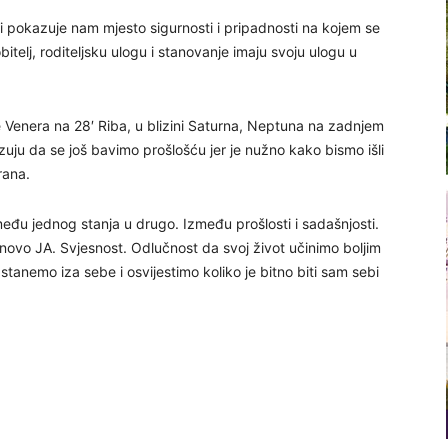
 i pokazuje nam mjesto sigurnosti i pripadnosti na kojem se
telj, roditeljsku ulogu i stanovanje imaju svoju ulogu u
 Venera na 28′ Riba, u blizini Saturna, Neptuna na zadnjem
uju da se još bavimo prošlošću jer je nužno kako bismo išli
rana.
među jednog stanja u drugo. Između prošlosti i sadašnjosti.
novo JA. Svjesnost. Odlučnost da svoj život učinimo boljim
tanemo iza sebe i osvijestimo koliko je bitno biti sam sebi