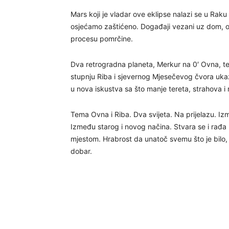
Mars koji je vladar ove eklipse nalazi se u Raku
osjećamo zaštićeno. Događaji vezani uz dom, obi
procesu pomrčine.
Dva retrogradna planeta, Merkur na 0′ Ovna, te
stupnju Riba i sjevernog Mjesečevog čvora ukaz
u nova iskustva sa što manje tereta, strahova i 
Tema Ovna i Riba. Dva svijeta. Na prijelazu. Iz
Između starog i novog načina. Stvara se i rađa 
mjestom. Hrabrost da unatoč svemu što je bilo, s
dobar.