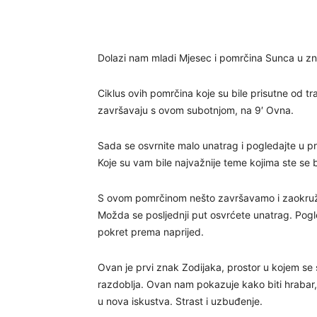
Dolazi nam mladi Mjesec i pomrčina Sunca u znak
Ciklus ovih pomrčina koje su bile prisutne od tr
završavaju s ovom subotnjom, na 9′ Ovna.
Sada se osvrnite malo unatrag i pogledajte u pr
Koje su vam bile najvažnije teme kojima ste se b
S ovom pomrčinom nešto završavamo i zaokružuje
Možda se posljednji put osvrćete unatrag. Pogled
pokret prema naprijed.
Ovan je prvi znak Zodijaka, prostor u kojem 
razdoblja. Ovan nam pokazuje kako biti hrabar,
u nova iskustva. Strast i uzbuđenje.