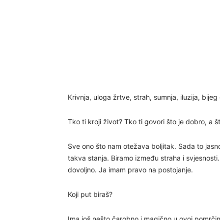
Krivnja, uloga žrtve, strah, sumnja, iluzija, bije
Tko ti kroji život? Tko ti govori što je dobro, a što
Sve ono što nam otežava boljitak. Sada to jasn
takva stanja. Biramo između straha i svjesnosti.
dovoljno. Ja imam pravo na postojanje.
Koji put biraš?
Ima još nešto čarobno i magično u ovoj pomrčini, 