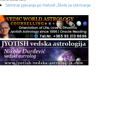
Seminar pjevanja po metodi „Škole za otkrivanje
glasa“
.08.
Online
Radionica: Pomagači iz drugih dimenzija Online –
otvoreno za sve
.08.
Zagreb+Online
Osnovni ThetaHealing® tečaj, Zagreb i Online
.08.
Pula
Access BARS®, otpusti stres
.08.
Pula
Access Energetski Facelift®
.08.
Zagreb
Pjesma srca / Zagreb
Online
Tečaj Višeg Vodstva, razvijanja intuicije i Akaša
zapisa
.08.