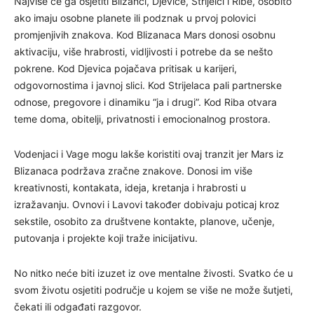
Najviše će ga osjetiti Blizanci, Djevice, Strijelci i Ribe, osobito
ako imaju osobne planete ili podznak u prvoj polovici
promjenjivih znakova. Kod Blizanaca Mars donosi osobnu
aktivaciju, više hrabrosti, vidljivosti i potrebe da se nešto
pokrene. Kod Djevica pojačava pritisak u karijeri,
odgovornostima i javnoj slici. Kod Strijelaca pali partnerske
odnose, pregovore i dinamiku “ja i drugi”. Kod Riba otvara
teme doma, obitelji, privatnosti i emocionalnog prostora.
Vodenjaci i Vage mogu lakše koristiti ovaj tranzit jer Mars iz
Blizanaca podržava zračne znakove. Donosi im više
kreativnosti, kontakata, ideja, kretanja i hrabrosti u
izražavanju. Ovnovi i Lavovi također dobivaju poticaj kroz
sekstile, osobito za društvene kontakte, planove, učenje,
putovanja i projekte koji traže inicijativu.
No nitko neće biti izuzet iz ove mentalne živosti. Svatko će u
svom životu osjetiti područje u kojem se više ne može šutjeti,
čekati ili odgađati razgovor.