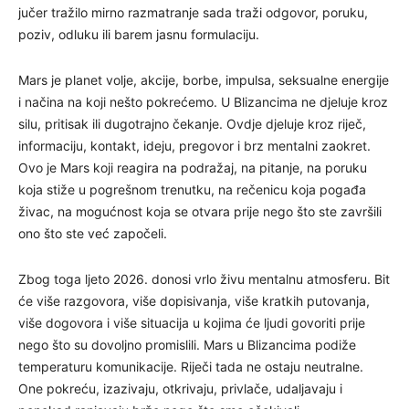
jučer tražilo mirno razmatranje sada traži odgovor, poruku,
poziv, odluku ili barem jasnu formulaciju.
Mars je planet volje, akcije, borbe, impulsa, seksualne energije
i načina na koji nešto pokrećemo. U Blizancima ne djeluje kroz
silu, pritisak ili dugotrajno čekanje. Ovdje djeluje kroz riječ,
informaciju, kontakt, ideju, pregovor i brz mentalni zaokret.
Ovo je Mars koji reagira na podražaj, na pitanje, na poruku
koja stiže u pogrešnom trenutku, na rečenicu koja pogađa
živac, na mogućnost koja se otvara prije nego što ste završili
ono što ste već započeli.
Zbog toga ljeto 2026. donosi vrlo živu mentalnu atmosferu. Bit
će više razgovora, više dopisivanja, više kratkih putovanja,
više dogovora i više situacija u kojima će ljudi govoriti prije
nego što su dovoljno promislili. Mars u Blizancima podiže
temperaturu komunikacije. Riječi tada ne ostaju neutralne.
One pokreću, izazivaju, otkrivaju, privlače, udaljavaju i