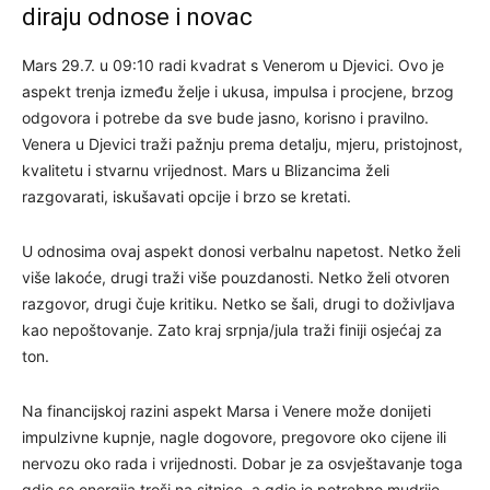
diraju odnose i novac
Mars 29.7. u 09:10 radi kvadrat s Venerom u Djevici. Ovo je
aspekt trenja između želje i ukusa, impulsa i procjene, brzog
odgovora i potrebe da sve bude jasno, korisno i pravilno.
Venera u Djevici traži pažnju prema detalju, mjeru, pristojnost,
kvalitetu i stvarnu vrijednost. Mars u Blizancima želi
razgovarati, iskušavati opcije i brzo se kretati.
U odnosima ovaj aspekt donosi verbalnu napetost. Netko želi
više lakoće, drugi traži više pouzdanosti. Netko želi otvoren
razgovor, drugi čuje kritiku. Netko se šali, drugi to doživljava
kao nepoštovanje. Zato kraj srpnja/jula traži finiji osjećaj za
ton.
Na financijskoj razini aspekt Marsa i Venere može donijeti
impulzivne kupnje, nagle dogovore, pregovore oko cijene ili
nervozu oko rada i vrijednosti. Dobar je za osvještavanje toga
gdje se energija troši na sitnice, a gdje je potrebno mudrije