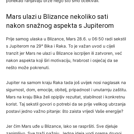
ponekad ranjavaju brže nego što smo očekivali.
Mars ulazi u Blizance nekoliko sati
nakon snažnog aspekta s Jupiterom
Prije samog ulaska u Blizance, Mars 28.6. u 06:50 radi sekstil
s Jupiterom na 29° Bika i Raka. To je važan uvod u cijeli
tranzit jer Mars ne ulazi u Blizance iscrpljen ili zatvoren, već
nakon aspekta koji širi motivaciju, hrabrost i osjećaj da se
nešto može pokrenuti.
Jupiter na samom kraju Raka tada još uvijek nosi naglasak na
sigurnost, dom, emocije, obitelj, pripadnost i unutarnju zaštitu.
Mars na kraju Bika želi opipljiv rezultat, stabilnost i konkretnu
korist. Taj sekstil govori o potrebi da se prije velikog ubrzanja
postavi jedno važno pitanje: što zaista vrijedi Vaše energije?
Jer čim Mars uđe u Blizance, lako se raspršiti. Sve djeluje
zanimljivo. Sve traži pažnju. Jedna ideja vodi prema drugoj,