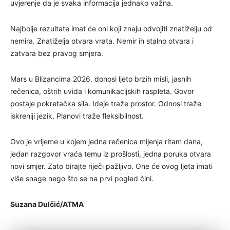
uvjerenje da je svaka informacija jednako važna.
Najbolje rezultate imat će oni koji znaju odvojiti znatiželju od
nemira. Znatiželja otvara vrata. Nemir ih stalno otvara i
zatvara bez pravog smjera.
Mars u Blizancima 2026. donosi ljeto brzih misli, jasnih
rečenica, oštrih uvida i komunikacijskih raspleta. Govor
postaje pokretačka sila. Ideje traže prostor. Odnosi traže
iskreniji jezik. Planovi traže fleksibilnost.
Ovo je vrijeme u kojem jedna rečenica mijenja ritam dana,
jedan razgovor vraća temu iz prošlosti, jedna poruka otvara
novi smjer. Zato birajte riječi pažljivo. One će ovog ljeta imati
više snage nego što se na prvi pogled čini.
Suzana Dulčić/ATMA