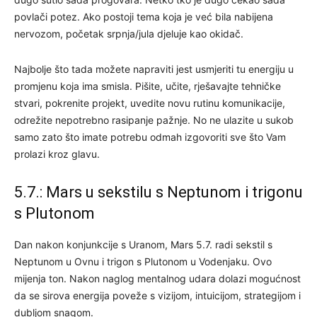
povlači potez. Ako postoji tema koja je već bila nabijena
nervozom, početak srpnja/jula djeluje kao okidač.
Najbolje što tada možete napraviti jest usmjeriti tu energiju u
promjenu koja ima smisla. Pišite, učite, rješavajte tehničke
stvari, pokrenite projekt, uvedite novu rutinu komunikacije,
odrežite nepotrebno rasipanje pažnje. No ne ulazite u sukob
samo zato što imate potrebu odmah izgovoriti sve što Vam
prolazi kroz glavu.
5.7.: Mars u sekstilu s Neptunom i trigonu
s Plutonom
Dan nakon konjunkcije s Uranom, Mars 5.7. radi sekstil s
Neptunom u Ovnu i trigon s Plutonom u Vodenjaku. Ovo
mijenja ton. Nakon naglog mentalnog udara dolazi mogućnost
da se sirova energija poveže s vizijom, intuicijom, strategijom i
dubljom snagom.