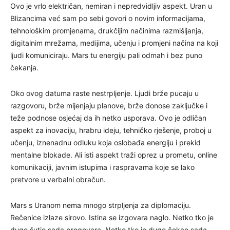
Ovo je vrlo električan, nemiran i nepredvidljiv aspekt. Uran u
Blizancima već sam po sebi govori o novim informacijama,
tehnološkim promjenama, drukčijim načinima razmišljanja,
digitalnim mrežama, medijima, učenju i promjeni načina na koji
ljudi komuniciraju. Mars tu energiju pali odmah i bez puno
čekanja.
Oko ovog datuma raste nestrpljenje. Ljudi brže pucaju u
razgovoru, brže mijenjaju planove, brže donose zaključke i
teže podnose osjećaj da ih netko usporava. Ovo je odličan
aspekt za inovaciju, hrabru ideju, tehničko rješenje, proboj u
učenju, iznenadnu odluku koja oslobađa energiju i prekid
mentalne blokade. Ali isti aspekt traži oprez u prometu, online
komunikaciji, javnim istupima i raspravama koje se lako
pretvore u verbalni obračun.
Mars s Uranom nema mnogo strpljenja za diplomaciju.
Rečenice izlaze sirovo. Istina se izgovara naglo. Netko tko je
dugo šutio sada progovara. Netko tko je dugo čekao sada