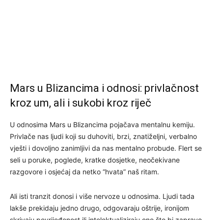
Mars u Blizancima i odnosi: privlačnost
kroz um, ali i sukobi kroz riječ
U odnosima Mars u Blizancima pojačava mentalnu kemiju.
Privlače nas ljudi koji su duhoviti, brzi, znatiželjni, verbalno
vješti i dovoljno zanimljivi da nas mentalno probude. Flert se
seli u poruke, poglede, kratke dosjetke, neočekivane
razgovore i osjećaj da netko “hvata” naš ritam.
Ali isti tranzit donosi i više nervoze u odnosima. Ljudi tada
lakše prekidaju jedno drugo, odgovaraju oštrije, ironijom
skrivaju povrijeđenost ili intelektualiziraju ono što bi zapravo