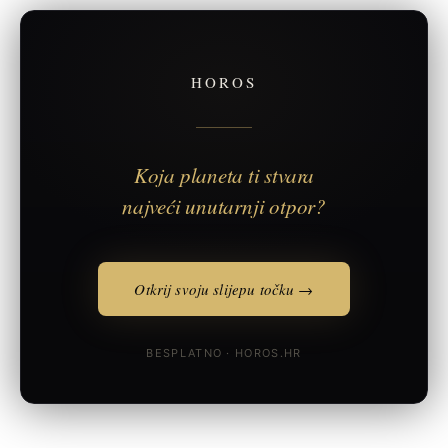
HOROS
Koja planeta ti stvara
najveći unutarnji otpor?
Otkrij svoju slijepu točku →
BESPLATNO · HOROS.HR