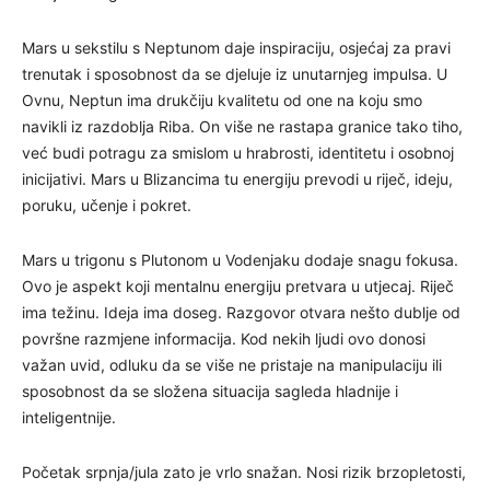
Mars u sekstilu s Neptunom daje inspiraciju, osjećaj za pravi
trenutak i sposobnost da se djeluje iz unutarnjeg impulsa. U
Ovnu, Neptun ima drukčiju kvalitetu od one na koju smo
navikli iz razdoblja Riba. On više ne rastapa granice tako tiho,
već budi potragu za smislom u hrabrosti, identitetu i osobnoj
inicijativi. Mars u Blizancima tu energiju prevodi u riječ, ideju,
poruku, učenje i pokret.
Mars u trigonu s Plutonom u Vodenjaku dodaje snagu fokusa.
Ovo je aspekt koji mentalnu energiju pretvara u utjecaj. Riječ
ima težinu. Ideja ima doseg. Razgovor otvara nešto dublje od
površne razmjene informacija. Kod nekih ljudi ovo donosi
važan uvid, odluku da se više ne pristaje na manipulaciju ili
sposobnost da se složena situacija sagleda hladnije i
inteligentnije.
Početak srpnja/jula zato je vrlo snažan. Nosi rizik brzopletosti,