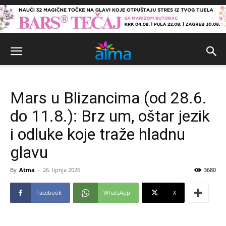
Mars u Blizancima (od 28.6.
do 11.8.): Brz um, oštar jezik
i odluke koje traže hladnu
glavu
By
Atma
-
26. lipnja 2026.
3680
Facebook
WhatsApp
X