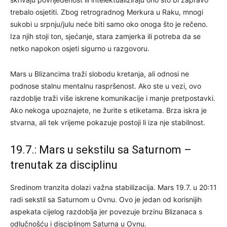
trebalo osjetiti. Zbog retrogradnog Merkura u Raku, mnogi
sukobi u srpnju/julu neće biti samo oko onoga što je rečeno.
Iza njih stoji ton, sjećanje, stara zamjerka ili potreba da se
netko napokon osjeti sigurno u razgovoru.
Mars u Blizancima traži slobodu kretanja, ali odnosi ne
podnose stalnu mentalnu raspršenost. Ako ste u vezi, ovo
razdoblje traži više iskrene komunikacije i manje pretpostavki.
Ako nekoga upoznajete, ne žurite s etiketama. Brza iskra je
stvarna, ali tek vrijeme pokazuje postoji li iza nje stabilnost.
19.7.: Mars u sekstilu sa Saturnom –
trenutak za disciplinu
Sredinom tranzita dolazi važna stabilizacija. Mars 19.7. u 20:11
radi sekstil sa Saturnom u Ovnu. Ovo je jedan od korisnijih
aspekata cijelog razdoblja jer povezuje brzinu Blizanaca s
odlučnošću i disciplinom Saturna u Ovnu.