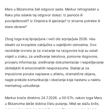
Mars u Blizancima želi odgovor sada. Merkur retrogradan u
Raku pita odakle taj odgovor dolazi. Iz jasnoće ili
povrijeđenosti? Iz činjenica ili sjećanja? Iz stvarne potrebe ili
stare obrane?
Zbog toga kraj lipnja/juna i veći dio srpnja/jula 2026. nisu
idealni za brzoplete zaključke u osjetljivim odnosima. Ovo
razdoblje izvrsno je za vraćanje na razgovore koji su ostali
visjeti u zraku, za uređivanje tekstova, ponovne dogovore,
provjeru informacija, sređivanje dokumentacije i raspetljavanje
obiteljskih ili emocionalnih nesporazuma. Slabije je za
impulzivne poruke napisane u afektu, dramatične objave,
nagle prekide komunikacije i obećanja koja nastanu u naletu
mentalnog uzbuđenja.
Merkur kreće direktno 24.7.2026. u 00:57h, nakon toga Mars
u Blizancima lakše dobiva čistu putanju. Misli se slažu brže,