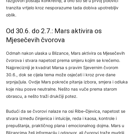
razgovori postaju konkretniji, a ono što se u prvoj polovici
tranzita vrtjelo kroz nesporazume tada dobiva upotrebljiv
oblik.
Od 30.6. do 2.7.: Mars aktivira os
Mjesečevih čvorova
Odmah nakon ulaska u Blizance, Mars aktivira os Mjesečevih
čvorova i stvara napetost prema smjeru kojim se krećemo.
Najprecizniji je kvadrat Marsa s pravim Sjevernim čvorom
30.6., dok se cijela tema može osjećati i kroz prve dane
srpnja/jula. Ovdje Mars pokreće pitanja izbora, smjera i odluka
koje nisu posve neutralne. Nešto nas vuče prema starom
obrascu, a nešto traži drukčiji potez.
Budući da se čvorovi nalaze na osi Ribe–Djevica, napetost se
stvara između činjenica i intuicije, reda i kaosa, kontrole i
prepuštanja, praktičnog plana i emocionalnog dojma. Mars u
Blizancima želi informaciju i odgovor, ali čvorovi traže mudriji