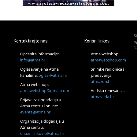
Access Energetski Facelift®
24.08.
Zagreb
Pjesma srca / Zagreb
Online
S
Tečaj Višeg Vodstva, razvijanja intuicije i Akaša zapisa
Kontaktirajte nas
Korisni linkovi
b
25.08.
D
Online
Općenite informacije:
Atma webshop:
Upisi u program Profesionalni hipnoterapeut — nova
info@atma.hr
atmawebshop.com
generacija kreće 25.08. 2026.
Oglašavanje na Atma
Snimke radionica i
26.08.
Online
kanalima:
oglasi@atma.hr
predavanja:
Postanite Nositelj Vibracije Nove Zemlje
atmazon.hr
Atma webshop:
27.08.
atmawebshop@gmail.com
Vedska renesansa:
Visoko
atmaveda.hr
Prijave za događanja u
Alemka Dauskardt – Jednodnevna radionica sistemskih
konstelacija
Atma centru i online:
events@atma.hr
29.08.
Zagreb
Organizacija događaja u
HOD PO ŽERAVICI – Seminar koji mijenja tijelo, duh i um
Atma centru:
SoulFest – Festival glazbe, mudrosti i zajedništva
ena.milinković@atma.hr
Radoboj