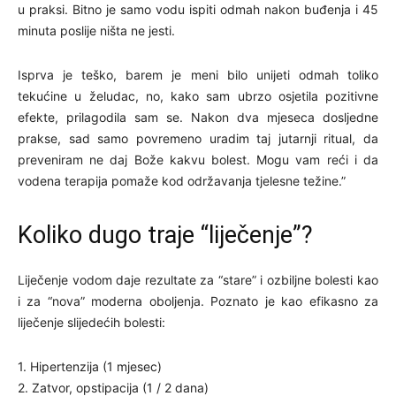
u praksi. Bitno je samo vodu ispiti odmah nakon buđenja i 45
minuta poslije ništa ne jesti.
Isprva je teško, barem je meni bilo unijeti odmah toliko
tekućine u želudac, no, kako sam ubrzo osjetila pozitivne
efekte, prilagodila sam se. Nakon dva mjeseca dosljedne
prakse, sad samo povremeno uradim taj jutarnji ritual, da
preveniram ne daj Bože kakvu bolest. Mogu vam reći i da
vodena terapija pomaže kod održavanja tjelesne težine.”
Koliko dugo traje “liječenje”?
Liječenje vodom daje rezultate za “stare” i ozbiljne bolesti kao
i za “nova” moderna oboljenja. Poznato je kao efikasno za
liječenje slijedećih bolesti:
1. Hipertenzija (1 mjesec)
2. Zatvor, opstipacija (1 / 2 dana)