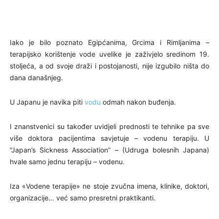
Iako je bilo poznato Egipćanima, Grcima i Rimljanima –
terapijsko korištenje vode uvelike je zaživjelo sredinom 19.
stoljeća, a od svoje draži i postojanosti, nije izgubilo ništa do
dana današnjeg.
U Japanu je navika piti
vodu
odmah nakon buđenja.
I znanstvenici su također uvidjeli prednosti te tehnike pa sve
više doktora pacijentima savjetuje – vodenu terapiju. U
“Japan’s Sickness Association” – (Udruga bolesnih Japana)
hvale samo jednu terapiju – vodenu.
Iza «Vodene terapije» ne stoje zvučna imena, klinike, doktori,
organizacije… već samo presretni praktikanti.