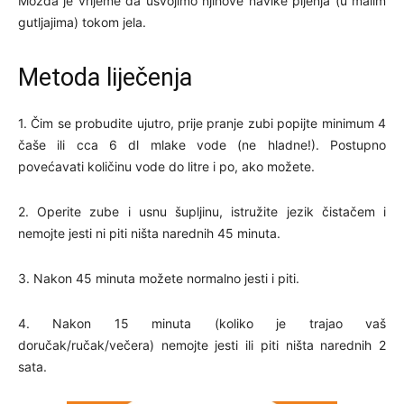
Možda je vrijeme da usvojimo njihove navike pijenja (u malim
gutljajima) tokom jela.
Metoda liječenja
1. Čim se probudite ujutro, prije pranje zubi popijte minimum 4
čaše ili cca 6 dl mlake vode (ne hladne!). Postupno
povećavati količinu vode do litre i po, ako možete.
2. Operite zube i usnu šupljinu, istružite jezik čistačem i
nemojte jesti ni piti ništa narednih 45 minuta.
3. Nakon 45 minuta možete normalno jesti i piti.
4. Nakon 15 minuta (koliko je trajao vaš
doručak/ručak/večera) nemojte jesti ili piti ništa narednih 2
sata.