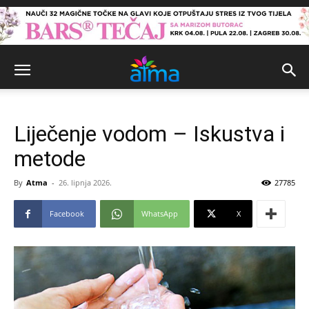
Liječenje vodom – Iskustva i
metode
By
Atma
-
26. lipnja 2026.
27785
Facebook
WhatsApp
X