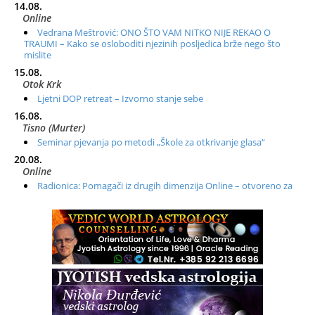
14.08.
Online
Vedrana Meštrović: ONO ŠTO VAM NITKO NIJE REKAO O
TRAUMI – Kako se osloboditi njezinih posljedica brže nego što
mislite
15.08.
Otok Krk
Ljetni DOP retreat – Izvorno stanje sebe
16.08.
Tisno (Murter)
Seminar pjevanja po metodi „Škole za otkrivanje glasa“
20.08.
Online
Radionica: Pomagači iz drugih dimenzija Online – otvoreno za
sve
21.08.
Zagreb+Online
Osnovni ThetaHealing® tečaj, Zagreb i Online
22.08.
Pula
Access BARS®, otpusti stres
23.08.
Pula