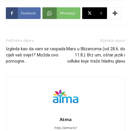
Facebook
WhatsApp
X
Prethodna objava
Slijedeća objava
Izgleda kao da vam se raspada
Mars u Blizancima (od 28.6. do
cijeli vaš svijet? Možda ovo
11.8.): Brz um, oštar jezik i
pomogne…
odluke koje traže hladnu glavu
Atma
http://atma.hr/