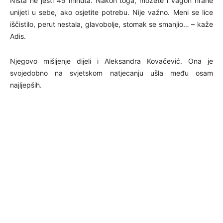
Ništa ne jesti 45 minuta. Nakon toga, možete i vagon hrane
unijeti u sebe, ako osjetite potrebu. Nije važno. Meni se lice
iščistilo, perut nestala, glavobolje, stomak se smanjio… – kaže
Adis.
Njegovo mišljenje dijeli i Aleksandra Kovačević. Ona je
svojedobno na svjetskom natjecanju ušla među osam
najljepših.