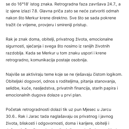
se do 16°18’ istog znaka. Retrogradna faza završava 24.7., a
iz sjene izlazi 7.8. Glavna priča zato se neće zatvoriti odmah
nakon što Merkur krene direktno. Sve što se sada pokrene
tražit će vrijeme, provjeru i smireniji pristup.
Rak je znak doma, obitelji, privatnog života, emocionalne
sigurnosti, sjećanja i svega što nosimo iz ranijih životnih
razdoblja. Kada se Merkur u tom znaku uspori i krene
retrogradno, komunikacija postaje osobnija.
Najviše se aktiviraju teme koje se ne rješavaju čistom logikom.
Obiteljski dogovori, odnos s roditeljima, pitanja stanovanja,
selidbe, kuće, nasljedstva, privatnih financija, starih papira i
emocionalnih dugova dolaze u prvi plan.
Početak retrogradnosti dolazi tik uz pun Mjesec u Jarcu
30.6.. Rak i Jarac tada naglašavaju os privatnog i javnog
života, bliskosti i odgovornosti, doma i karijere, obitelji i