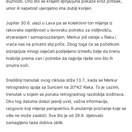
dužnosti. Ono što se krajem lipnja/juna pokaže kroz pritisak,
umor ili napetost vjerojatno ima dublji korijen.
Jupiter 30.6. ulazi u Lava pa se kolektivni ton mijenja iz
rakovske osjetljivosti u lavovsku potrebu za vidljivošću,
stvaranjem i samopouzdanjem. Merkur još ostaje u Raku i
vraća nas na privatni sloj priče. Zbog toga će se početkom
srpnja/jula mnogi osjećati podijeljeno između želje da krenu
hrabrije prema van i potrebe da najprije riješe ono što ih
iznutra koči.
Središnji trenutak ovog ciklusa stiže 13.7., kada se Merkur
retrogradno spaja sa Suncem na 20°42’ Raka. To je cazimi,
trenutak u kojem se poruka retrogradnog razdoblja izoštrava.
Oko tog datuma dolazi jasniji uvid, važna informacija,
razgovor koji mijenja perspektivu ili unutarnje priznanje koje se
više ne može zaobići. Sve što je od 29.6. djelovalo
zamagljeno tada dobiva oblik.