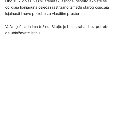
Oko 13.7. dolazi važniji trenutak jasnoće, osobito ako ste se
od kraja lipnja/juna osjećali rastrgano između starog osjećaja
lojalnosti i nove potrebe za vlastitim prostorom.
Vaša riječ sada ima težinu. Birajte je bez straha i bez potrebe
da ublažavate istinu.