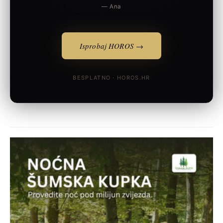
— Ana
Isprobaj HOROS →
BESPLATNO · HOROS.HR