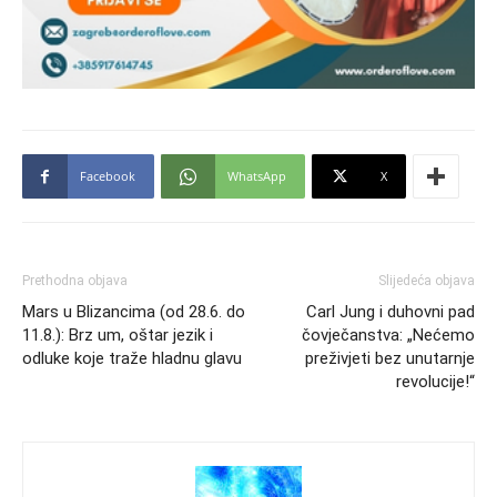
Facebook
WhatsApp
X
Prethodna objava
Slijedeća objava
Mars u Blizancima (od 28.6. do
Carl Jung i duhovni pad
11.8.): Brz um, oštar jezik i
čovječanstva: „Nećemo
odluke koje traže hladnu glavu
preživjeti bez unutarnje
revolucije!“