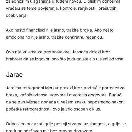
zajedničkim ulaganjima ili tuđem novcu. U bliskim odnosima
vraćaju se teme povjerenja, kontrole, ranjivosti i prešutnih
očekivanja.
Ako nešto financijski nije jasno, tražite brojke. Ako nešto
emocionalno nije jasno, tražite konkretnu rečenicu.
Ovo nije vrijeme za pretpostavke. Jasnoća dolazi kroz
hrabrost da se izgovori ono što je dugo stajalo u sjeni odnosa.
Jarac
Jarcima retrogradni Merkur prolazi kroz područje partnerstva,
braka, važnih odnosa, ugovora i otvorenih dogovora. Budući
da se pun Mjesec događa u Vašem znaku neposredno nakon
početka retrogradnosti, ovo je vrlo osoban ciklus.
Odnosi će pokazati gdje postoji stvarna uzajamnost, a gdje se
predugo održavao mir bez pravog dogovora.