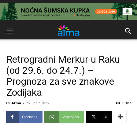
Retrogradni Merkur u Raku
(od 29.6. do 24.7.) –
Prognoza za sve znakove
Zodijaka
By
Atma
-
26. lipnja 2026.
19182
Facebook
WhatsApp
X