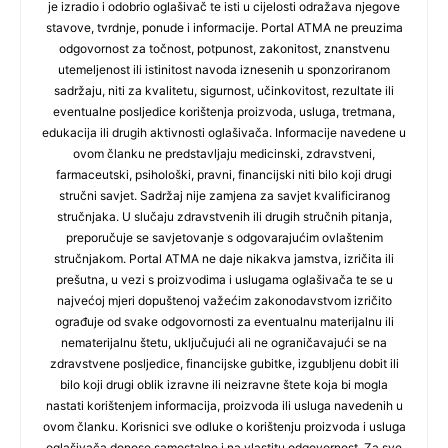
je izradio i odobrio oglašivač te isti u cijelosti odražava njegove
stavove, tvrdnje, ponude i informacije. Portal ATMA ne preuzima
odgovornost za točnost, potpunost, zakonitost, znanstvenu
utemeljenost ili istinitost navoda iznesenih u sponzoriranom
sadržaju, niti za kvalitetu, sigurnost, učinkovitost, rezultate ili
eventualne posljedice korištenja proizvoda, usluga, tretmana,
edukacija ili drugih aktivnosti oglašivača. Informacije navedene u
ovom članku ne predstavljaju medicinski, zdravstveni,
farmaceutski, psihološki, pravni, financijski niti bilo koji drugi
stručni savjet. Sadržaj nije zamjena za savjet kvalificiranog
stručnjaka. U slučaju zdravstvenih ili drugih stručnih pitanja,
preporučuje se savjetovanje s odgovarajućim ovlaštenim
stručnjakom. Portal ATMA ne daje nikakva jamstva, izričita ili
prešutna, u vezi s proizvodima i uslugama oglašivača te se u
najvećoj mjeri dopuštenoj važećim zakonodavstvom izričito
ograđuje od svake odgovornosti za eventualnu materijalnu ili
nematerijalnu štetu, uključujući ali ne ograničavajući se na
zdravstvene posljedice, financijske gubitke, izgubljenu dobit ili
bilo koji drugi oblik izravne ili neizravne štete koja bi mogla
nastati korištenjem informacija, proizvoda ili usluga navedenih u
ovom članku. Korisnici sve odluke o korištenju proizvoda i usluga
oglašivača donose samostalno i na vlastitu odgovornost. Za sve