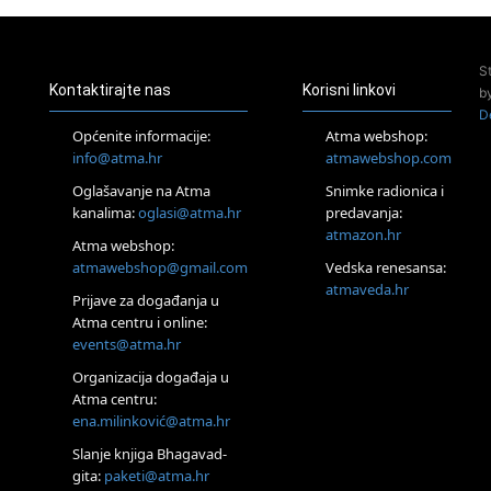
Pula
Access Energetski Facelift®
24.08.
S
Zagreb
Kontaktirajte nas
Korisni linkovi
b
Pjesma srca / Zagreb
D
Online
Općenite informacije:
Atma webshop:
Tečaj Višeg Vodstva, razvijanja intuicije i Akaša zapisa
info@atma.hr
atmawebshop.com
25.08.
Oglašavanje na Atma
Snimke radionica i
Online
kanalima:
oglasi@atma.hr
predavanja:
Upisi u program Profesionalni hipnoterapeut — nova
generacija kreće 25.08. 2026.
atmazon.hr
Atma webshop:
26.08.
atmawebshop@gmail.com
Vedska renesansa:
Online
atmaveda.hr
Postanite Nositelj Vibracije Nove Zemlje
Prijave za događanja u
Atma centru i online:
27.08.
events@atma.hr
Visoko
Alemka Dauskardt – Jednodnevna radionica sistemskih
Organizacija događaja u
konstelacija
Atma centru:
29.08.
ena.milinković@atma.hr
Zagreb
HOD PO ŽERAVICI – Seminar koji mijenja tijelo, duh i um
Slanje knjiga Bhagavad-
SoulFest – Festival glazbe, mudrosti i zajedništva
gita:
paketi@atma.hr