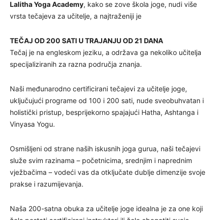
Lalitha Yoga Academy
, kako se zove škola joge, nudi više
vrsta tečajeva za učitelje, a najtraženiji je
TEČAJ OD 200 SATI U TRAJANJU OD 21 DANA
Tečaj je na engleskom jeziku, a održava ga nekoliko učitelja
specijaliziranih za razna područja znanja.
Naši međunarodno certificirani tečajevi za učitelje joge,
uključujući programe od 100 i 200 sati, nude sveobuhvatan i
holistički pristup, besprijekorno spajajući Hatha, Ashtanga i
Vinyasa Yogu.
Osmišljeni od strane naših iskusnih joga gurua, naši tečajevi
služe svim razinama – početnicima, srednjim i naprednim
vježbačima – vodeći vas da otključate dublje dimenzije svoje
prakse i razumijevanja.
Naša 200-satna obuka za učitelje joge idealna je za one koji