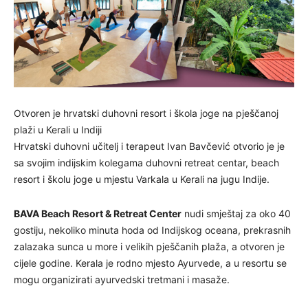
Otvoren je hrvatski duhovni resort i škola joge na pješčanoj
plaži u Kerali u Indiji
Hrvatski duhovni učitelj i terapeut Ivan Bavčević otvorio je je
sa svojim indijskim kolegama duhovni retreat centar, beach
resort i školu joge u mjestu Varkala u Kerali na jugu Indije.
BAVA Beach Resort & Retreat Center
nudi smještaj za oko 40
gostiju, nekoliko minuta hoda od Indijskog oceana, prekrasnih
zalazaka sunca u more i velikih pješčanih plaža, a otvoren je
cijele godine. Kerala je rodno mjesto Ayurvede, a u resortu se
mogu organizirati ayurvedski tretmani i masaže.