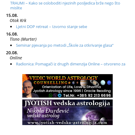
TRAUMI – Kako se osloboditi njezinih posljedica brže nego što
mislite
15.08.
Otok Krk
Ljetni DOP retreat – Izvorno stanje sebe
16.08.
Tisno (Murter)
Seminar pjevanja po metodi „Škole za otkrivanje glasa“
20.08.
Online
Radionica: Pomagači iz drugih dimenzija Online – otvoreno za
sve
21.08.
Zagreb+Online
Osnovni ThetaHealing® tečaj, Zagreb i Online
22.08.
Zagreb
Osnovna radionica za izscjeljivanje pranom (Basic Pranic
Healing course)
Pula
Access BARS®, otpusti stres
23.08.