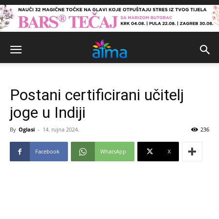
Postani certificirani učitelj
joge u Indiji
By
Oglasi
-
14. rujna 2024.
236
Facebook
WhatsApp
X