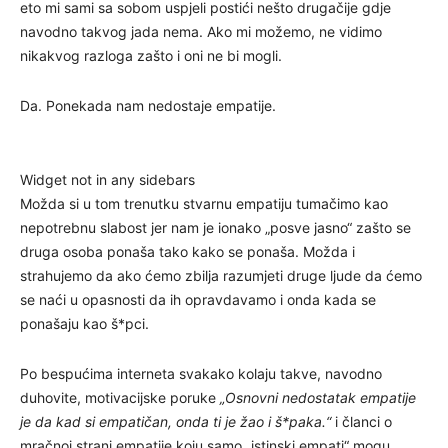
eto mi sami sa sobom uspjeli postići nešto drugačije gdje
navodno takvog jada nema. Ako mi možemo, ne vidimo
nikakvog razloga zašto i oni ne bi mogli.
Da. Ponekada nam nedostaje empatije.
Widget not in any sidebars
Možda si u tom trenutku stvarnu empatiju tumačimo kao
nepotrebnu slabost jer nam je ionako „posve jasno“ zašto se
druga osoba ponaša tako kako se ponaša. Možda i
strahujemo da ako ćemo zbilja razumjeti druge ljude da ćemo
se naći u opasnosti da ih opravdavamo i onda kada se
ponašaju kao š*pci.
Po bespućima interneta svakako kolaju takve, navodno
duhovite, motivacijske poruke
„Osnovni nedostatak empatije
je da kad si empatičan, onda ti je žao i š*paka.“
i članci o
mračnoj strani empatije koju samo „istinski empati“ mogu