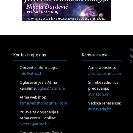
Access BARS®, otpusti stres
23.08.
Pula
Access Energetski Facelift®
24.08.
Zagreb
Pjesma srca / Zagreb
Online
S
Tečaj Višeg Vodstva, razvijanja intuicije i Akaša zapisa
Kontaktirajte nas
Korisni linkovi
b
25.08.
D
Online
Općenite informacije:
Atma webshop:
Upisi u program Profesionalni hipnoterapeut — nova
info@atma.hr
atmawebshop.com
generacija kreće 25.08. 2026.
26.08.
Oglašavanje na Atma
Snimke radionica i
Online
kanalima:
oglasi@atma.hr
predavanja:
Postanite Nositelj Vibracije Nove Zemlje
atmazon.hr
Atma webshop:
Škola BaZi – put prema dubljem razumijevanju sebe
atmawebshop@gmail.com
Vedska renesansa:
27.08.
atmaveda.hr
Visoko
Prijave za događanja u
Alemka Dauskardt – Jednodnevna radionica sistemskih
Atma centru i online:
konstelacija
events@atma.hr
28.08.
Organizacija događaja u