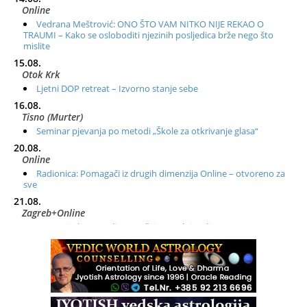
Online
Vedrana Meštrović: ONO ŠTO VAM NITKO NIJE REKAO O
TRAUMI – Kako se osloboditi njezinih posljedica brže nego što
mislite
15.08.
Otok Krk
Ljetni DOP retreat – Izvorno stanje sebe
16.08.
Tisno (Murter)
Seminar pjevanja po metodi „Škole za otkrivanje glasa“
20.08.
Online
Radionica: Pomagači iz drugih dimenzija Online – otvoreno za
sve
21.08.
Zagreb+Online
Osnovni ThetaHealing® tečaj, Zagreb i Online
22.08.
Zagreb
Osnovna radionica za izscjeljivanje pranom (Basic Pranic
Healing course)
Pula