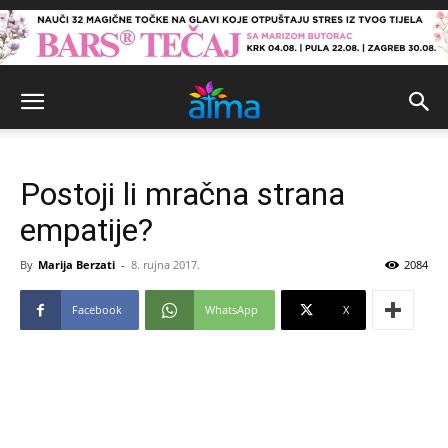
Postoji li mračna strana
empatije?
By
Marija Berzati
-
8. rujna 2017.
2084
Facebook
WhatsApp
X