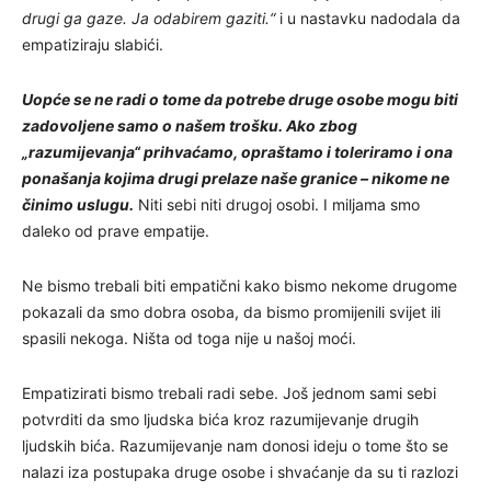
drugi ga gaze. Ja odabirem gaziti.“
i u nastavku nadodala da
empatiziraju slabići.
Uopće se ne radi o tome da potrebe druge osobe mogu biti
zadovoljene samo o našem trošku. Ako zbog
„razumijevanja“ prihvaćamo, opraštamo i toleriramo i ona
ponašanja kojima drugi prelaze naše granice – nikome ne
činimo uslugu.
Niti sebi niti drugoj osobi. I miljama smo
daleko od prave empatije.
Ne bismo trebali biti empatični kako bismo nekome drugome
pokazali da smo dobra osoba, da bismo promijenili svijet ili
spasili nekoga. Ništa od toga nije u našoj moći.
Empatizirati bismo trebali radi sebe. Još jednom sami sebi
potvrditi da smo ljudska bića kroz razumijevanje drugih
ljudskih bića. Razumijevanje nam donosi ideju o tome što se
nalazi iza postupaka druge osobe i shvaćanje da su ti razlozi