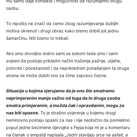
mu samo daje kontekst i mogućnost da razumijemo drugu
osobu.
To nipošto ne znači da ćemo zbog razumijevanja dubljih
motiva okrenuti i drugi obraz kako bismo dobili još jednu
šamarčinu. Niti bismo to trebali.
Ako smo dovoljno dobro sami sa sobom tada smo i sami
svjesni da postoje prikladni načini traženja pažnje, utjehe,
potvrde i povezanosti i da neprikladnim ponašanjem ta druga
strana ne može dobiti ono za čime zapravo čezne.
Situacije u kojima vjerujemo da je ono što smatramo
neprimjerenim manje važno od toga da to druga osoba
smatra primjerenim, a možda čak i opravdanim, mogu za
nas biti opasne.
To je strašno uvjerenje u kojemu drugi
neminovno postaju opasni za nas i nije neobično da pomislimo
poput jedne bezimene djevojke s Fejsa koja mi je u komentaru
na članak o empatiji napisala
„Jedni stavljaju srce na asfalt, a