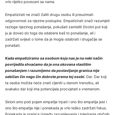
vrlo rijetko povezani sa nama.
Empatizirati ne znači žaliti drugu osobu ili preuzimati
odgovornost za njezine postupke. Empatizirati znači razumjeti
razloge njezinog ponašanja, pokušati zamisliti životni put koji
ju je doveo do toga da odabere baš to ponašanje, ali i
zadržati svijest o tome da je mogla odabrati i drugačije se
ponašati.
Kada empatiziramo sa osobom koja nas je na neki način
povrijedila shvaćamo da je ona okovana vlastitim
ponašanjem i razumijemo da postavljanje granica nije
sebičan čin nego čin dobrote prema toj osobi.
Dar. Dar koji
ta osoba možda neće znati cijeniti u danom trenutku, ali
svakako dar koji ima potencijala procvjetati s vremenom.
Skloni smo pod pojam empatije trpati i ono što empatija jest i
ono što empatija nije i ponekada je vrlo teško zadržati fokus.
Ponekada je granica između razumijevanja i toleriranja običnih