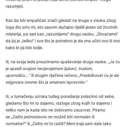
razumjeti.
Kao da biti empatičan znači gledati na druge s visoka zbog
toga što smo mi, eto sasvim slučajno riješili jedan od životnih
misterija, pa sad kao „razumijemo“ drugu osobu. „Shvaćamo“
da joj je „teško“ i sve što je potrebno je da ona učini ovo ili ono
kako bi joj bilo bolje.
Ili, na svoja leđa preuzimamo spašavanje druge osobe.
„Ja ću
je spasiti svojom nevjerojatnom ljubavi, trudom,
upornošću…“
ili drugim riječima rečeno
„Preoblikovat ću je da
odgovara onome što ja smatram ispravnim.“
Ili, u tumačenju uzroka tuđeg ponašanja polazimo od sebe,
gledamo što mi to dajemo, razloge zbog kojih to dajemo i
teško nam je kada isto ne dobivamo zauzvrat. Pitamo
se
„Zašto jednostavno ne možeš biti normalan ili
normalna?“
ili
„Zašto mi to radiš? Meni koja sam dala tako