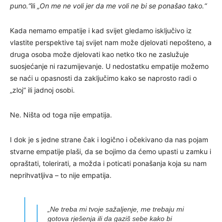
puno.“
ili
„On me ne voli jer da me voli ne bi se ponašao tako.“
Kada nemamo empatije i kad svijet gledamo isključivo iz
vlastite perspektive taj svijet nam može djelovati nepošteno, a
druga osoba može djelovati kao netko tko ne zaslužuje
suosjećanje ni razumijevanje. U nedostatku empatije možemo
se naći u opasnosti da zaključimo kako se naprosto radi o
„zloj“ ili jadnoj osobi.
Ne. Ništa od toga nije empatija.
I dok je s jedne strane čak i logično i očekivano da nas pojam
stvarne empatije plaši, da se bojimo da ćemo upasti u zamku i
opraštati, tolerirati, a možda i poticati ponašanja koja su nam
neprihvatljiva – to nije empatija.
„Ne treba mi tvoje sažaljenje, me trebaju mi
gotova rješenja ili da gaziš sebe kako bi