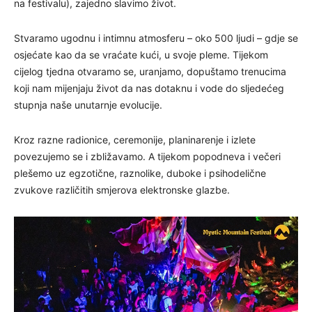
na festivalu), zajedno slavimo život.
Stvaramo ugodnu i intimnu atmosferu – oko 500 ljudi – gdje se
osjećate kao da se vraćate kući, u svoje pleme. Tijekom
cijelog tjedna otvaramo se, uranjamo, dopuštamo trenucima
koji nam mijenjaju život da nas dotaknu i vode do sljedećeg
stupnja naše unutarnje evolucije.
Kroz razne radionice, ceremonije, planinarenje i izlete
povezujemo se i zbližavamo. A tijekom popodneva i večeri
plešemo uz egzotične, raznolike, duboke i psihodelične
zvukove različitih smjerova elektronske glazbe.