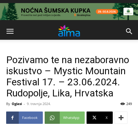
Pozivamo te na nezaboravno
iskustvo – Mystic Mountain
Festival 17. – 23.06.2024.
Rudopolje, Lika, Hrvatska
By
Oglasi
-
9. travnja 2024.
249
Facebook
WhatsApp
X