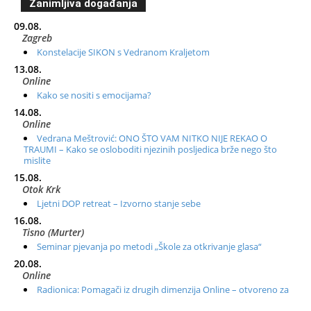
Zanimljiva događanja
09.08.
Zagreb
Konstelacije SIKON s Vedranom Kraljetom
13.08.
Online
Kako se nositi s emocijama?
14.08.
Online
Vedrana Meštrović: ONO ŠTO VAM NITKO NIJE REKAO O
TRAUMI – Kako se osloboditi njezinih posljedica brže nego što
mislite
15.08.
Otok Krk
Ljetni DOP retreat – Izvorno stanje sebe
16.08.
Tisno (Murter)
Seminar pjevanja po metodi „Škole za otkrivanje glasa“
20.08.
Online
Radionica: Pomagači iz drugih dimenzija Online – otvoreno za
sve