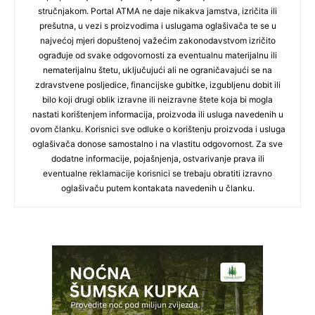
stručnjakom. Portal ATMA ne daje nikakva jamstva, izričita ili
prešutna, u vezi s proizvodima i uslugama oglašivača te se u
najvećoj mjeri dopuštenoj važećim zakonodavstvom izričito
ograđuje od svake odgovornosti za eventualnu materijalnu ili
nematerijalnu štetu, uključujući ali ne ograničavajući se na
zdravstvene posljedice, financijske gubitke, izgubljenu dobit ili
bilo koji drugi oblik izravne ili neizravne štete koja bi mogla
nastati korištenjem informacija, proizvoda ili usluga navedenih u
ovom članku. Korisnici sve odluke o korištenju proizvoda i usluga
oglašivača donose samostalno i na vlastitu odgovornost. Za sve
dodatne informacije, pojašnjenja, ostvarivanje prava ili
eventualne reklamacije korisnici se trebaju obratiti izravno
oglašivaču putem kontakata navedenih u članku.