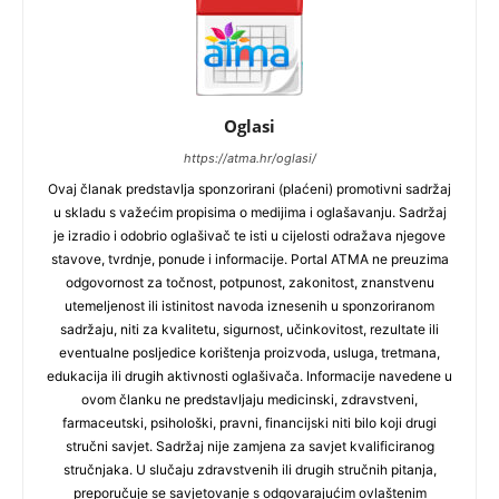
Oglasi
https://atma.hr/oglasi/
Ovaj članak predstavlja sponzorirani (plaćeni) promotivni sadržaj
u skladu s važećim propisima o medijima i oglašavanju. Sadržaj
je izradio i odobrio oglašivač te isti u cijelosti odražava njegove
stavove, tvrdnje, ponude i informacije. Portal ATMA ne preuzima
odgovornost za točnost, potpunost, zakonitost, znanstvenu
utemeljenost ili istinitost navoda iznesenih u sponzoriranom
sadržaju, niti za kvalitetu, sigurnost, učinkovitost, rezultate ili
eventualne posljedice korištenja proizvoda, usluga, tretmana,
edukacija ili drugih aktivnosti oglašivača. Informacije navedene u
ovom članku ne predstavljaju medicinski, zdravstveni,
farmaceutski, psihološki, pravni, financijski niti bilo koji drugi
stručni savjet. Sadržaj nije zamjena za savjet kvalificiranog
stručnjaka. U slučaju zdravstvenih ili drugih stručnih pitanja,
preporučuje se savjetovanje s odgovarajućim ovlaštenim