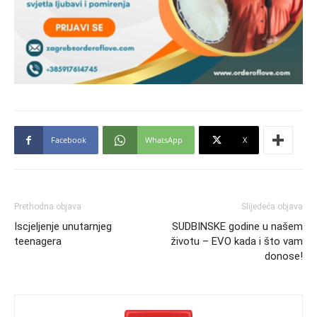
Facebook
WhatsApp
X
Prethodna objava
Slijedeća objava
Iscjeljenje unutarnjeg
SUDBINSKE godine u našem
teenagera
životu – EVO kada i što vam
donose!