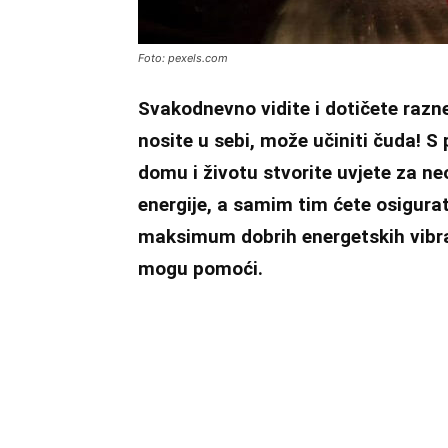
Foto: pexels.com
Svakodnevno vidite i dotičete razne
nosite u sebi, može učiniti čuda! 
domu i životu stvorite uvjete za n
energije, a samim tim ćete osigurati
maksimum dobrih energetskih vibrac
mogu pomoći.