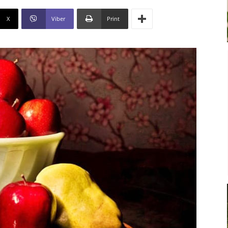
X
Viber
Print