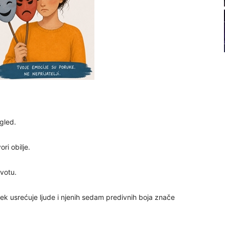
22
23
24
gled.
25
ri obilje.
ivotu.
26
jek usrećuje ljude i njenih sedam predivnih boja znače
27