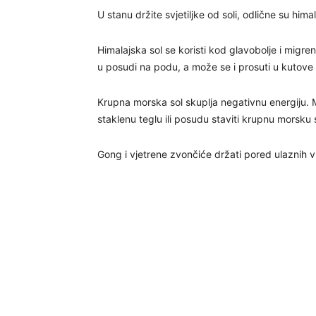
U stanu držite svjetiljke od soli, odlične su hima
Himalajska sol se koristi kod glavobolje i migre
u posudi na podu, a može se i prosuti u kutove 
Krupna morska sol skuplja negativnu energiju. 
staklenu teglu ili posudu staviti krupnu morsku so
Gong i vjetrene zvončiće držati pored ulaznih v