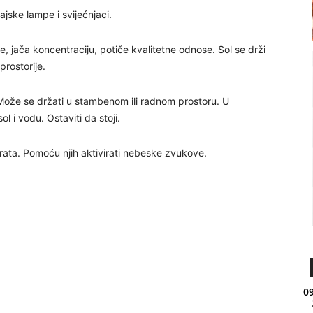
lajske lampe i svijećnjaci.
ne, jača koncentraciju, potiče kvalitetne odnose. Sol se drži
prostorije.
Može se držati u stambenom ili radnom prostoru. U
l i vodu. Ostaviti da stoji.
rata. Pomoću njih aktivirati nebeske zvukove.
09