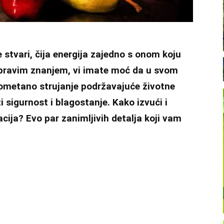
 stvari, čija energija zajedno s onom koju
S pravim znanjem, vi imate moć da u svom
eometano strujanje podržavajuće životne
 sigurnost i blagostanje. Kako izvući i
ija? Evo par zanimljivih detalja koji vam