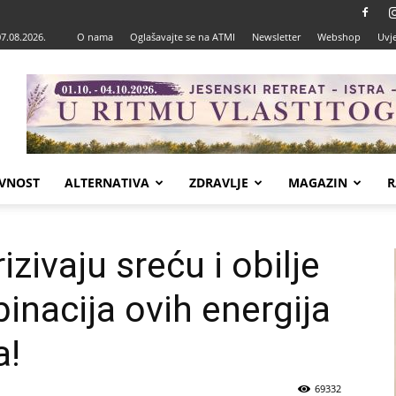
07.08.2026.
O nama
Oglašavajte se na ATMI
Newsletter
Webshop
Uvje
VNOST
ALTERNATIVA
ZDRAVLJE
MAGAZIN
R
zivaju sreću i obilje
nacija ovih energija
a!
69332