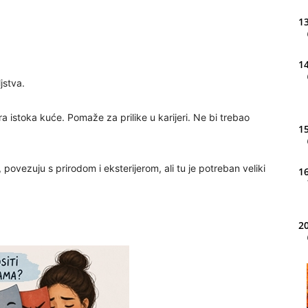
13
14
jstva.
 istoka kuće. Pomaže za prilike u karijeri. Ne bi trebao
15
 povezuju s prirodom i eksterijerom, ali tu je potreban veliki
16
20
21