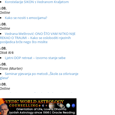
Konstelacije SIKON s Vedranom Kraljetom
.08.
Online
Kako se nositi s emocijama?
.08.
Online
Vedrana Meštrović: ONO ŠTO VAM NITKO NIJE
REKAO O TRAUMI – Kako se osloboditi njezinih
posljedica brže nego što mislite
.08.
Otok Krk
Ljetni DOP retreat – Izvorno stanje sebe
.08.
Tisno (Murter)
Seminar pjevanja po metodi „Škole za otkrivanje
glasa“
.08.
Online
Radionica: Pomagači iz drugih dimenzija Online –
otvoreno za sve
.08.
Zagreb+Online
Osnovni ThetaHealing® tečaj, Zagreb i Online