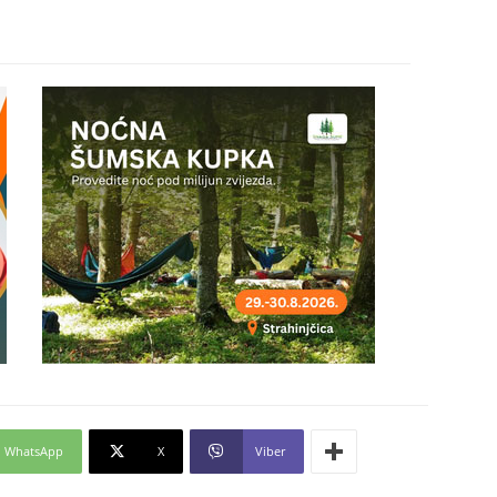
29
30
31
28
WhatsApp
X
Viber
05