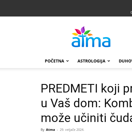
Atma
POČETNA
ASTROLOGIJA
DUHO
PREDMETI koji pri
u Vaš dom: Kombi
može učiniti čud
By
Atma
-
29. veljače 2024.