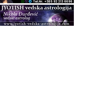
.08.
Pula
Access BARS®, otpusti stres
.08.
Pula
Access Energetski Facelift®
.08.
Zagreb
Pjesma srca / Zagreb
Online
Tečaj Višeg Vodstva, razvijanja intuicije i Akaša
zapisa
.08.
Online
Upisi u program Profesionalni hipnoterapeut —
nova generacija kreće 25.08. 2026.
.08.
Online
Postanite Nositelj Vibracije Nove Zemlje
.08.
Visoko
Alemka Dauskardt – Jednodnevna radionica