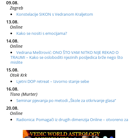
09.08.
Zagreb
Konstelacije SIKON s Vedranom Kraljetom
13.08.
Online
Kako se nositi s emocijama?
14.08.
Online
Vedrana Meštrović: ONO ŠTO VAM NITKO NIJE REKAO O
TRAUMI – Kako se osloboditi njezinih posljedica brže nego što
mislite
15.08.
Otok Krk
Ljetni DOP retreat – Izvorno stanje sebe
16.08.
Tisno (Murter)
Seminar pjevanja po metodi „Škole za otkrivanje glasa“
20.08.
Online
Radionica: Pomagači iz drugih dimenzija Online – otvoreno za
sve
21.08.
Zagreb+Online