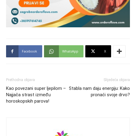
Facebook
WhatsApp
X
Prethodna objava
Slijedeća objava
Kao povezani super ljepilom –
Stabla nam daju energiju: Kako
Najjača strast između
pronaći svoje drvo?
horoskopskih parova!