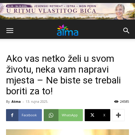
Ako vas netko želi u svom
životu, neka vam napravi
mjesta – Ne biste se trebali
boriti za to!
By
Atma
-
13. rujna 2025.
24585
Facebook
WhatsApp
X