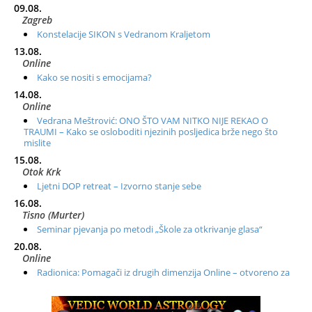
09.08.
Zagreb
Konstelacije SIKON s Vedranom Kraljetom
13.08.
Online
Kako se nositi s emocijama?
14.08.
Online
Vedrana Meštrović: ONO ŠTO VAM NITKO NIJE REKAO O
TRAUMI – Kako se osloboditi njezinih posljedica brže nego što
mislite
15.08.
Otok Krk
Ljetni DOP retreat – Izvorno stanje sebe
16.08.
Tisno (Murter)
Seminar pjevanja po metodi „Škole za otkrivanje glasa“
20.08.
Online
Radionica: Pomagači iz drugih dimenzija Online – otvoreno za
sve
21.08.