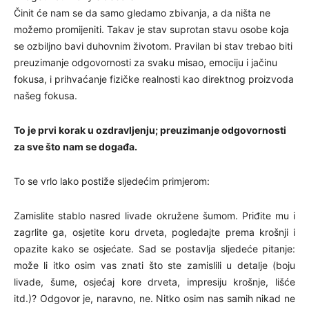
Činit će nam se da samo gledamo zbivanja, a da ništa ne
možemo promijeniti. Takav je stav suprotan stavu osobe koja
se ozbiljno bavi duhovnim životom. Pravilan bi stav trebao biti
preuzimanje odgovornosti za svaku misao, emociju i jačinu
fokusa, i prihvaćanje fizičke realnosti kao direktnog proizvoda
našeg fokusa.
To je prvi korak u ozdravljenju; preuzimanje odgovornosti
za sve što nam se događa.
To se vrlo lako postiže sljedećim primjerom:
Zamislite stablo nasred livade okružene šumom. Priđite mu i
zagrlite ga, osjetite koru drveta, pogledajte prema krošnji i
opazite kako se osjećate. Sad se postavlja sljedeće pitanje:
može li itko osim vas znati što ste zamislili u detalje (boju
livade, šume, osjećaj kore drveta, impresiju krošnje, lišće
itd.)? Odgovor je, naravno, ne. Nitko osim nas samih nikad ne