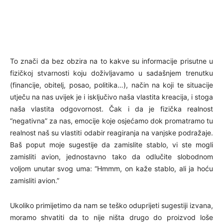
To znači da bez obzira na to kakve su informacije prisutne u
fizičkoj stvarnosti koju doživljavamo u sadašnjem trenutku
(financije, obitelj, posao, politika…), način na koji te situacije
utječu na nas uvijek je i isključivo naša vlastita kreacija, i stoga
naša vlastita odgovornost. Čak i da je fizička realnost
“negativna” za nas, emocije koje osjećamo dok promatramo tu
realnost naš su vlastiti odabir reagiranja na vanjske podražaje.
Baš poput moje sugestije da zamislite stablo, vi ste mogli
zamisliti avion, jednostavno tako da odlučite slobodnom
voljom unutar svog uma: “Hmmm, on kaže stablo, ali ja hoću
zamisliti avion.”
Ukoliko primijetimo da nam se teško oduprijeti sugestiji izvana,
moramo shvatiti da to nije ništa drugo do proizvod loše