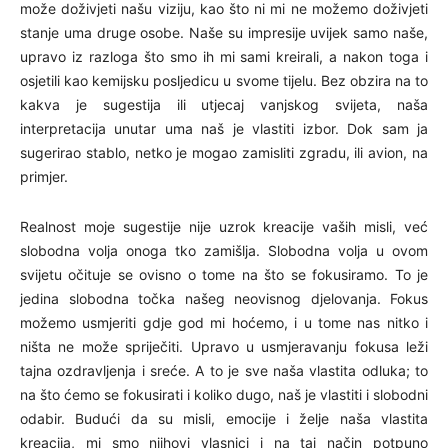
može doživjeti našu viziju, kao što ni mi ne možemo doživjeti
stanje uma druge osobe. Naše su impresije uvi­jek samo naše,
upravo iz razloga što smo ih mi sami kreirali, a nakon toga i
osjetili kao kemijsku posljedicu u svome tijelu. Bez obzira na to
kakva je sugestija ili utjecaj vanjskog svijeta, naša
interpretacija unutar uma naš je vlastiti izbor. Dok sam ja
sugerirao stablo, netko je mogao zamisliti zgradu, ili avion, na
primjer.
Realnost moje sugestije nije uzrok kreacije vaših misli, već
slobodna volja onoga tko zamišlja. Slobodna volja u ovom
svijetu očituje se ovisno o tome na što se fokusiramo. To je
jedina slobodna točka našeg neovisnog djelovanja. Fokus
možemo usmjeriti gdje god mi hoćemo, i u tome nas nitko i
ništa ne može spriječiti. Upravo u usmjeravanju fokusa leži
tajna ozdravljenja i sreće. A to je sve naša vlastita odluka; to
na što ćemo se fokusirati i koliko dugo, naš je vlastiti i slobodni
odabir. Budući da su misli, emocije i želje naša vlastita
kreacija, mi smo njihovi vlasnici i na taj način potpuno