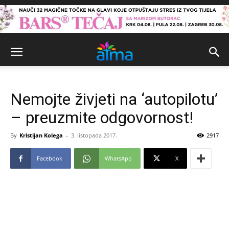
Nemojte živjeti na ‘autopilotu’
– preuzmite odgovornost!
By
Kristijan Kolega
-
3. listopada 2017.
2917
Facebook
WhatsApp
X