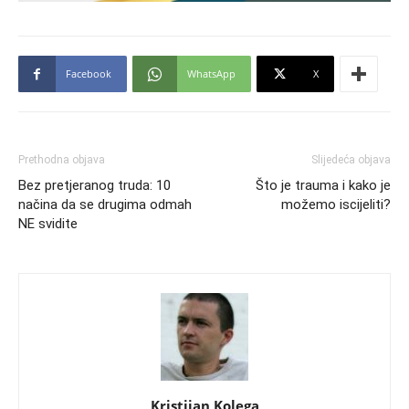
Facebook
WhatsApp
X
Prethodna objava
Slijedeća objava
Bez pretjeranog truda: 10
Što je trauma i kako je
načina da se drugima odmah
možemo iscijeliti?
NE svidite
Kristijan Kolega