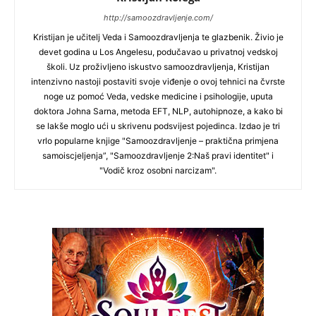
http://samoozdravljenje.com/
Kristijan je učitelj Veda i Samoozdravljenja te glazbenik. Živio je
devet godina u Los Angelesu, podučavao u privatnoj vedskoj
školi. Uz proživljeno iskustvo samoozdravljenja, Kristijan
intenzivno nastoji postaviti svoje viđenje o ovoj tehnici na čvrste
noge uz pomoć Veda, vedske medicine i psihologije, uputa
doktora Johna Sarna, metoda EFT, NLP, autohipnoze, a kako bi
se lakše moglo ući u skrivenu podsvijest pojedinca. Izdao je tri
vrlo popularne knjige "Samoozdravljenje – praktična primjena
samoiscjeljenja”, "Samoozdravljenje 2:Naš pravi identitet" i
"Vodič kroz osobni narcizam".