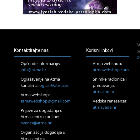
23.08.
Pula
Access Energetski Facelift®
24.08.
Zagreb
Pjesma srca / Zagreb
Online
S
Tečaj Višeg Vodstva, razvijanja intuicije i Akaša zapisa
Kontaktirajte nas
Korisni linkovi
b
25.08.
D
Online
Općenite informacije:
Atma webshop:
Upisi u program Profesionalni hipnoterapeut — nova
info@atma.hr
atmawebshop.com
generacija kreće 25.08. 2026.
Oglašavanje na Atma
Snimke radionica i
26.08.
Online
kanalima:
oglasi@atma.hr
predavanja:
Postanite Nositelj Vibracije Nove Zemlje
atmazon.hr
Atma webshop:
27.08.
atmawebshop@gmail.com
Vedska renesansa:
Visoko
atmaveda.hr
Prijave za događanja u
Alemka Dauskardt – Jednodnevna radionica sistemskih
konstelacija
Atma centru i online:
events@atma.hr
29.08.
Zagreb
Organizacija događaja u
HOD PO ŽERAVICI – Seminar koji mijenja tijelo, duh i um
Atma centru: