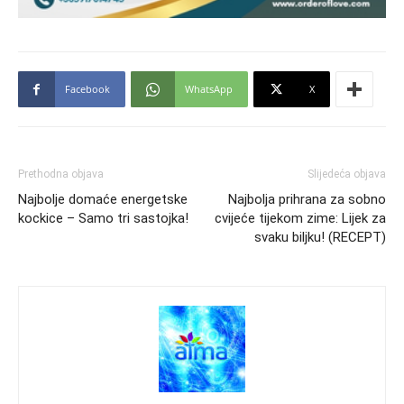
Facebook
WhatsApp
X
Prethodna objava
Slijedeća objava
Najbolje domaće energetske
Najbolja prihrana za sobno
kockice – Samo tri sastojka!
cvijeće tijekom zime: Lijek za
svaku biljku! (RECEPT)