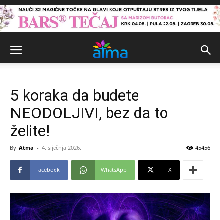
5 koraka da budete
NEODOLJIVI, bez da to
želite!
By
Atma
-
4. siječnja 2026.
45456
Facebook
WhatsApp
X