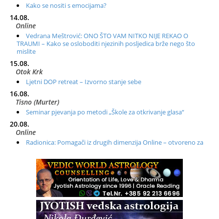
Kako se nositi s emocijama?
14.08.
Online
Vedrana Meštrović: ONO ŠTO VAM NITKO NIJE REKAO O
TRAUMI – Kako se osloboditi njezinih posljedica brže nego što
mislite
15.08.
Otok Krk
Ljetni DOP retreat – Izvorno stanje sebe
16.08.
Tisno (Murter)
Seminar pjevanja po metodi „Škole za otkrivanje glasa“
20.08.
Online
Radionica: Pomagači iz drugih dimenzija Online – otvoreno za
sve
21.08.
Zagreb+Online
Osnovni ThetaHealing® tečaj, Zagreb i Online
22.08.
Pula
Access BARS®, otpusti stres