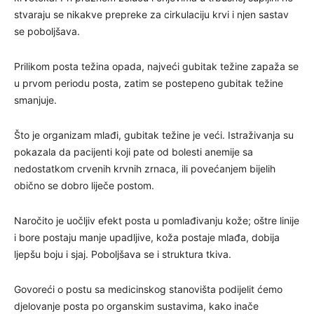
stvaraju se nikakve prepreke za cirkulaciju krvi i njen sastav
se poboljšava.
Prilikom posta težina opada, najveći gubitak težine zapaža se
u prvom periodu posta, zatim se postepeno gubitak težine
smanjuje.
Što je organizam mlađi, gubitak težine je veći. Istraživanja su
pokazala da pacijenti koji pate od bolesti anemije sa
nedostatkom crvenih krvnih zrnaca, ili povećanjem bijelih
obično se dobro liječe postom.
Naročito je uočljiv efekt posta u pomlađivanju kože; oštre linije
i bore postaju manje upadljive, koža postaje mlađa, dobija
ljepšu boju i sjaj. Poboljšava se i struktura tkiva.
Govoreći o postu sa medicinskog stanovišta podijelit ćemo
djelovanje posta po organskim sustavima, kako inače