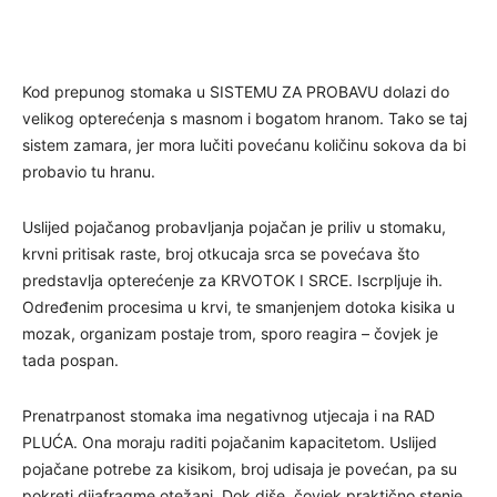
Kod prepunog stomaka u SISTEMU ZA PROBAVU dolazi do
velikog opterećenja s masnom i bogatom hranom. Tako se taj
sistem zamara, jer mora lučiti povećanu količinu sokova da bi
probavio tu hranu.
Uslijed pojačanog probavljanja pojačan je priliv u stomaku,
krvni pritisak raste, broj otkucaja srca se povećava što
predstavlja opterećenje za KRVOTOK I SRCE. Iscrpljuje ih.
Određenim procesima u krvi, te smanjenjem dotoka kisika u
mozak, organizam postaje trom, sporo reagira – čovjek je
tada pospan.
Prenatrpanost stomaka ima negativnog utjecaja i na RAD
PLUĆA. Ona moraju raditi pojačanim kapacitetom. Uslijed
pojačane potrebe za kisikom, broj udisaja je povećan, pa su
pokreti dijafragme otežani. Dok diše, čovjek praktično stenje.