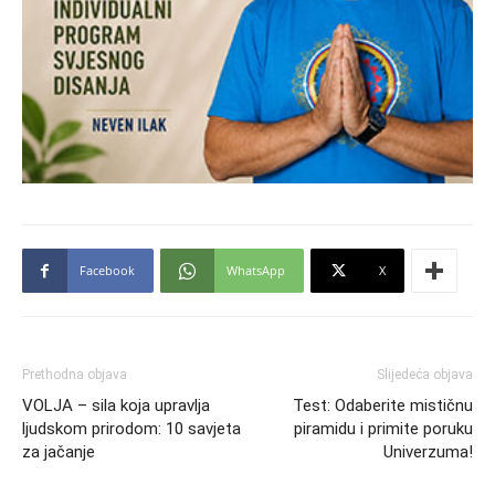
Facebook
WhatsApp
X
Prethodna objava
Slijedeća objava
VOLJA – sila koja upravlja
Test: Odaberite mističnu
ljudskom prirodom: 10 savjeta
piramidu i primite poruku
za jačanje
Univerzuma!