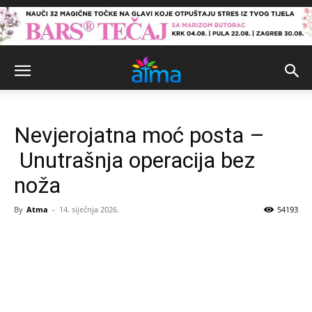
Nevjerojatna moć posta –
Unutrašnja operacija bez
noža
By
Atma
-
14. siječnja 2026.
54193