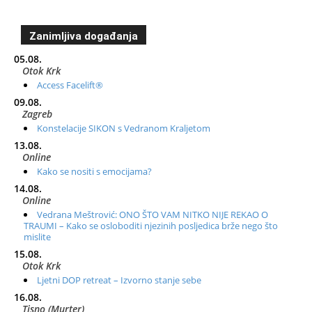
Zanimljiva događanja
05.08.
Otok Krk
Access Facelift®
09.08.
Zagreb
Konstelacije SIKON s Vedranom Kraljetom
13.08.
Online
Kako se nositi s emocijama?
14.08.
Online
Vedrana Meštrović: ONO ŠTO VAM NITKO NIJE REKAO O
TRAUMI – Kako se osloboditi njezinih posljedica brže nego što
mislite
15.08.
Otok Krk
Ljetni DOP retreat – Izvorno stanje sebe
16.08.
Tisno (Murter)