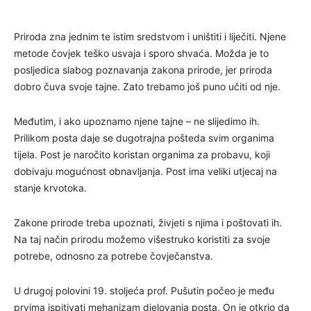
Priroda zna jednim te istim sredstvom i uništiti i liječiti. Njene
metode čovjek teško usvaja i sporo shvaća. Možda je to
posljedica slabog poznavanja zakona prirode, jer priroda
dobro čuva svoje tajne. Zato trebamo još puno učiti od nje.
Međutim, i ako upoznamo njene tajne – ne slijedimo ih.
Prilikom posta daje se dugotrajna pošteda svim organima
tijela. Post je naročito koristan organima za probavu, koji
dobivaju mogućnost obnavljanja. Post ima veliki utjecaj na
stanje krvotoka.
Zakone prirode treba upoznati, živjeti s njima i poštovati ih.
Na taj način prirodu možemo višestruko koristiti za svoje
potrebe, odnosno za potrebe čovječanstva.
U drugoj polovini 19. stoljeća prof. Pušutin počeo je među
prvima ispitivati mehanizam djelovanja posta. On je otkrio da