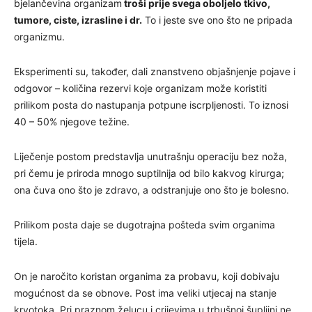
bjelančevina organizam
troši prije svega oboljelo tkivo,
tumore, ciste, izrasline i dr.
To i jeste sve ono što ne pripada
organizmu.
Eksperimenti su, također, dali znanstveno objašnjenje pojave i
odgovor – količina rezervi koje organizam može koristiti
prilikom posta do nastupanja potpune iscrpljenosti. To iznosi
40 – 50% njegove težine.
Liječenje postom predstavlja unutrašnju operaciju bez noža,
pri čemu je priroda mnogo suptilnija od bilo kakvog kirurga;
ona čuva ono što je zdravo, a odstranjuje ono što je bolesno.
Prilikom posta daje se dugotrajna pošteda svim organima
tijela.
On je naročito koristan organima za probavu, koji dobivaju
mogućnost da se obnove. Post ima veliki utjecaj na stanje
krvotoka. Pri praznom želucu i crijevima u trbušnoj šupljini ne