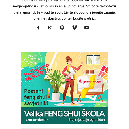
Učinite od svog života ono najbolje što on može biti -
nevjerojatno iskustvo, ispunjenje i putovanje. Stvorite ravnotežu
tijela, uma i duše - budite svoji, živite slobodno, njegujte znanje,
cijenite iskustvo, volite i budite sretni...