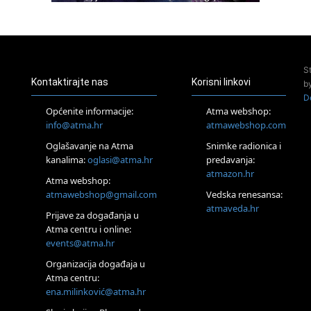
Access Energetski Facelift®
24.08.
Zagreb
Pjesma srca / Zagreb
Online
S
Tečaj Višeg Vodstva, razvijanja intuicije i Akaša zapisa
Kontaktirajte nas
Korisni linkovi
b
25.08.
D
Online
Općenite informacije:
Atma webshop:
Upisi u program Profesionalni hipnoterapeut — nova
info@atma.hr
atmawebshop.com
generacija kreće 25.08. 2026.
Oglašavanje na Atma
Snimke radionica i
26.08.
Online
kanalima:
oglasi@atma.hr
predavanja:
Postanite Nositelj Vibracije Nove Zemlje
atmazon.hr
Atma webshop:
27.08.
atmawebshop@gmail.com
Vedska renesansa:
Visoko
atmaveda.hr
Prijave za događanja u
Alemka Dauskardt – Jednodnevna radionica sistemskih
konstelacija
Atma centru i online:
events@atma.hr
29.08.
Zagreb
Organizacija događaja u
HOD PO ŽERAVICI – Seminar koji mijenja tijelo, duh i um
Atma centru:
SoulFest – Festival glazbe, mudrosti i zajedništva
ena.milinković@atma.hr
Radoboj