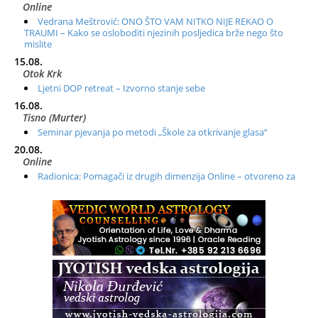
Online
Vedrana Meštrović: ONO ŠTO VAM NITKO NIJE REKAO O
TRAUMI – Kako se osloboditi njezinih posljedica brže nego što
mislite
15.08.
Otok Krk
Ljetni DOP retreat – Izvorno stanje sebe
16.08.
Tisno (Murter)
Seminar pjevanja po metodi „Škole za otkrivanje glasa“
20.08.
Online
Radionica: Pomagači iz drugih dimenzija Online – otvoreno za
sve
21.08.
Zagreb+Online
Osnovni ThetaHealing® tečaj, Zagreb i Online
22.08.
Pula
Access BARS®, otpusti stres
23.08.
Pula