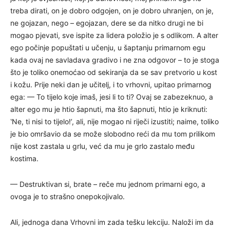
treba dirati, on je dobro odgojen, on je dobro uhranjen, on je,
ne gojazan, nego – egojazan, dere se da nitko drugi ne bi
mogao pjevati, sve ispite za lidera položio je s odlikom. A alter
ego počinje popuštati u učenju, u šaptanju primarnom egu
kada ovaj ne savladava gradivo i ne zna odgovor – to je stoga
što je toliko onemoćao od sekiranja da se sav pretvorio u kost
i kožu. Prije neki dan je učitelj, i to vrhovni, upitao primarnog
ega: — To tijelo koje imaš, jesi li to ti? Ovaj se zabezeknuo, a
alter ego mu je htio šapnuti, ma što šapnuti, htio je kriknuti:
‛Ne, ti nisi to tijelo!’, ali, nije mogao ni riječi izustiti; naime, toliko
je bio omršavio da se može slobodno reći da mu tom prilikom
nije kost zastala u grlu, već da mu je grlo zastalo među
kostima.
— Destruktivan si, brate – reče mu jednom primarni ego, a
ovoga je to strašno onepokojivalo.
Ali, jednoga dana Vrhovni im zada tešku lekciju. Naloži im da