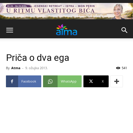
Priča o dva ega
By
Atma
-
9. ožujka 2013.
541
Facebook
WhatsApp
X