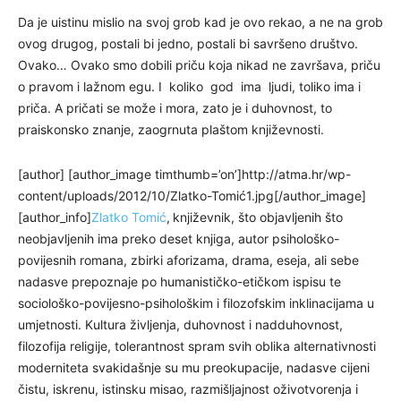
Da je uistinu mislio na svoj grob kad je ovo rekao, a ne na grob
ovog drugog, postali bi jedno, postali bi savršeno društvo.
Ovako… Ovako smo dobili priču koja nikad ne završava, priču
o pravom i lažnom egu. I koliko god ima ljudi, toliko ima i
priča. A pričati se može i mora, zato je i duhovnost, to
praiskonsko znanje, zaogrnuta plaštom književnosti.
[author] [author_image timthumb=’on’]http://atma.hr/wp-
content/uploads/2012/10/Zlatko-Tomić1.jpg[/author_image]
[author_info]
Zlatko Tomić
,
književnik, što objavljenih što
neobjavljenih ima preko deset knjiga, autor psihološko-
povijesnih romana, zbirki aforizama, drama, eseja, ali sebe
nadasve prepoznaje po humanističko-etičkom ispisu te
sociološko-povijesno-psihološkim i filozofskim inklinacijama u
umjetnosti. Kultura življenja, duhovnost i nadduhovnost,
filozofija religije, tolerantnost spram svih oblika alternativnosti
moderniteta svakidašnje su mu preokupacije, nadasve cijeni
čistu, iskrenu, istinsku misao, razmišljajnost oživotvorenja i