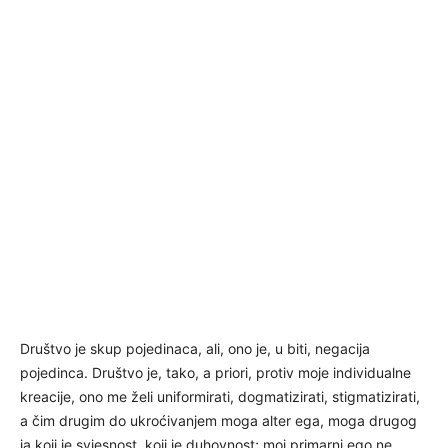
Društvo je skup pojedinaca, ali, ono je, u biti, negacija
pojedinca. Društvo je, tako, a priori, protiv moje individualne
kreacije, ono me želi uniformirati, dogmatizirati, stigmatizirati,
a čim drugim do ukroćivanjem moga alter ega, moga drugog
ja koji je svjesnost, koji je duhovnost; moj primarni ego ne