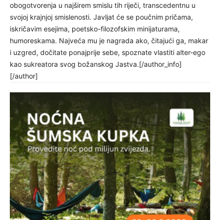
obogotvorenja u najširem smislu tih riječi, transcedentnu u
svojoj krajnjoj smislenosti. Javljat će se poučnim pričama,
iskričavim esejima, poetsko-filozofskim minijaturama,
humoreskama. Najveća mu je nagrada ako, čitajući ga, makar
i uzgred, dočitate ponajprije sebe, spoznate vlastiti alter-ego
kao sukreatora svog božanskog Jastva.[/author_info]
[/author]