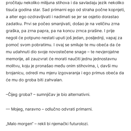
pročitaju nekoliko milijuna stihova i da savladaju jezik nekoliko
tisuća godina star. Sad primarni ego od straha počne kopnjeti,
a alter ego ozdravljivati i nadimati se jer se osjetio dorastao
zadatku. Prvi se počeo smanjivati, došao je na veličinu zrna
graška, pa zrna papra, pa na koncu zrnca prašine. I prije
negoli će potpuno nestati uputi još jedan, posljednji, vapaj za
pomoć svom pobratimu. I ovaj se smiluje te mu obeća da će
mu udahnuti dio svoje novostečene snage – te nevjerojatne
memorije, ali zauzvrat će morati naučiti jednu jednostavnu
molitvu, koju je pronašao među onim stihovima, i, davši mu
brojanicu, odredi mu mjeru izgovaranja i ego primus obeća da
će mu do groba biti zahvalan.
–Čijeg groba? – sumnjičav je bio alternativni.
— Mojeg, naravno – odlučno odvrati primarni.
„Malo morgen“ – rekli bi njemački futurolozi.