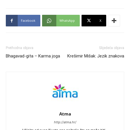
Facebook
WhatsApp
X
Prethodna objava
Slijedeća objava
Bhagavad-gita – Karma joga
Krešimir Mišak: Jezik znakova
Atma
http://atma.hr/