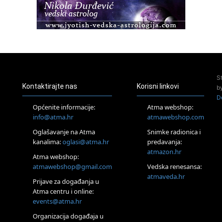
Healing course)
Pula
Access BARS®, otpusti stres
23.08.
Pula
Access Energetski Facelift®
24.08.
S
Zagreb
Kontaktirajte nas
Korisni linkovi
b
Pjesma srca / Zagreb
D
Online
Općenite informacije:
Atma webshop:
Tečaj Višeg Vodstva, razvijanja intuicije i Akaša zapisa
info@atma.hr
atmawebshop.com
25.08.
Oglašavanje na Atma
Snimke radionica i
Online
kanalima:
oglasi@atma.hr
predavanja:
Upisi u program Profesionalni hipnoterapeut — nova
generacija kreće 25.08. 2026.
atmazon.hr
Atma webshop:
26.08.
atmawebshop@gmail.com
Vedska renesansa:
Online
atmaveda.hr
Postanite Nositelj Vibracije Nove Zemlje
Prijave za događanja u
Atma centru i online:
27.08.
events@atma.hr
Visoko
Alemka Dauskardt – Jednodnevna radionica sistemskih
Organizacija događaja u
konstelacija