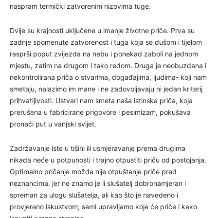
naspram termički zatvorenim nizovima tuge.
Dvije su krajnosti uključene u imanje životne priče. Prva su
zadnje spomenute zatvorenost i tuga koja se dušom i tijelom
rasprši poput zvijezda na nebu i ponekad zaboli na jednom
mjestu, zatim na drugom i tako redom. Druga je neobuzdana i
nekontrolirana priča o stvarima, događajima, ljudima- koji nam
smetaju, nalazimo im mane i ne zadovoljavaju ni jedan kriterij
prihvatljivosti. Ustvari nam smeta naša istinska priča, koja
prerušena u fabricirane prigovore i pesimizam, pokušava
pronaći put u vanjski svijet.
Zadržavanje iste u tišini ili usmjeravanje prema drugima
nikada neće u potpunosti i trajno otpustiti priču od postojanja.
Optimalno pričanje možda nije otpuštanje priče pred
neznancima, jer ne znamo je li slušatelj dobronamjeran i
spreman za ulogu slušatelja, ali kao što je navedeno i
provjereno iskustvom; sami upravljamo koje će priče i kako