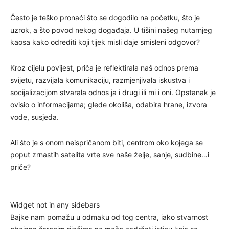
Često je teško pronaći što se dogodilo na početku, što je
uzrok, a što povod nekog događaja. U tišini našeg nutarnjeg
kaosa kako odrediti koji tijek misli daje smisleni odgovor?
Kroz cijelu povijest, priča je reflektirala naš odnos prema
svijetu, razvijala komunikaciju, razmjenjivala iskustva i
socijalizacijom stvarala odnos ja i drugi ili mi i oni. Opstanak je
ovisio o informacijama; glede okoliša, odabira hrane, izvora
vode, susjeda.
Ali što je s onom neispričanom biti, centrom oko kojega se
poput zrnastih satelita vrte sve naše želje, sanje, sudbine…i
priče?
Widget not in any sidebars
Bajke nam pomažu u odmaku od tog centra, iako stvarnost