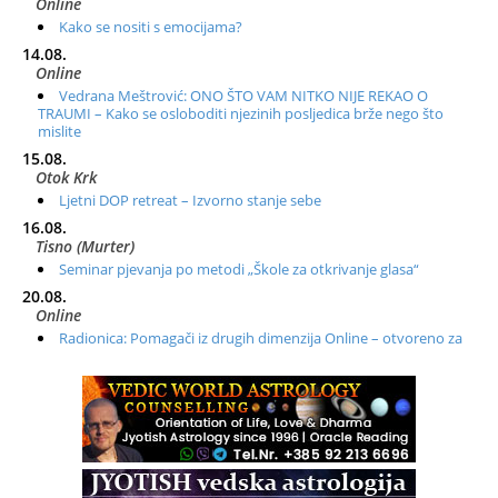
Online
Kako se nositi s emocijama?
14.08.
Online
Vedrana Meštrović: ONO ŠTO VAM NITKO NIJE REKAO O
TRAUMI – Kako se osloboditi njezinih posljedica brže nego što
mislite
15.08.
Otok Krk
Ljetni DOP retreat – Izvorno stanje sebe
16.08.
Tisno (Murter)
Seminar pjevanja po metodi „Škole za otkrivanje glasa“
20.08.
Online
Radionica: Pomagači iz drugih dimenzija Online – otvoreno za
sve
21.08.
Zagreb+Online
Osnovni ThetaHealing® tečaj, Zagreb i Online
22.08.
Zagreb
Osnovna radionica za izscjeljivanje pranom (Basic Pranic