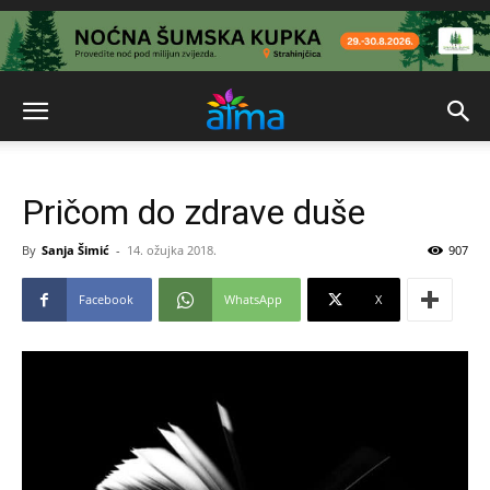
Pričom do zdrave duše
By
Sanja Šimić
-
14. ožujka 2018.
907
Facebook
WhatsApp
X