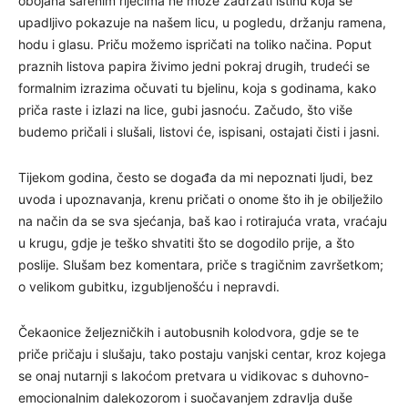
obojana šarenim riječima ne može zadržati istinu koja se
upadljivo pokazuje na našem licu, u pogledu, držanju ramena,
hodu i glasu. Priču možemo ispričati na toliko načina. Poput
praznih listova papira živimo jedni pokraj drugih, trudeći se
formalnim izrazima očuvati tu bjelinu, koja s godinama, kako
priča raste i izlazi na lice, gubi jasnoću. Začudo, što više
budemo pričali i slušali, listovi će, ispisani, ostajati čisti i jasni.
Tijekom godina, često se događa da mi nepoznati ljudi, bez
uvoda i upoznavanja, krenu pričati o onome što ih je obilježilo
na način da se sva sjećanja, baš kao i rotirajuća vrata, vraćaju
u krugu, gdje je teško shvatiti što se dogodilo prije, a što
poslije. Slušam bez komentara, priče s tragičnim završetkom;
o velikom gubitku, izgubljenošću i nepravdi.
Čekaonice željezničkih i autobusnih kolodvora, gdje se te
priče pričaju i slušaju, tako postaju vanjski centar, kroz kojega
se onaj nutarnji s lakoćom pretvara u vidikovac s duhovno-
emocionalnim dalekozorom i suočavanjem zdravlja duše