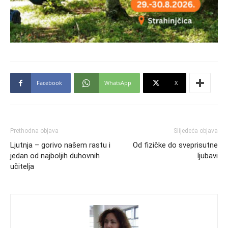
Facebook
WhatsApp
X
Prethodna objava
Slijedeća objava
Ljutnja – gorivo našem rastu i
Od fizičke do sveprisutne
jedan od najboljih duhovnih
ljubavi
učitelja