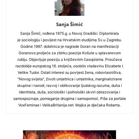
Sanja Šimić
Sanja Šimić, rođena 1975.g. u Novoj Gradiški. Diplomirala
je sociologiju i povijest na Hrvatskim studijima Sv.u Zagrebu.
Godine 1997. dobitnica je nagrade Goran na manifestaciji
Goranovo proljeće za zbirku poezije Košute u splavarevom
rublju. Objavljuje poeziju u književnim časopisima. Proučava
razdoblje europskog 16. stoljeća, osobito vladavinu Elizabete I.
Velike Tudor. Ostali interesi su povijest žena, robovlasništva,
"Novog svijeta", životi umjetnica i umjetnika, marginalizirane
skupine i narodi, razvoj i oblikovanje ljudskog razuma, duha i
identiteta, duša, sociološki i psihološki okviri obrazovanja i
samospoznaje, pomaganje drugima i samopomoć. Piše za portale
VoxFeminae i VelikaBritanija.net. Majka je dječaka Roberta.