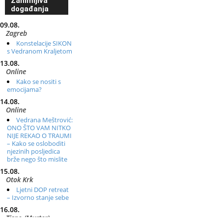
Zanimljiva
događanja
09.08.
Zagreb
Konstelacije SIKON
s Vedranom Kraljetom
13.08.
Online
Kako se nositi s
emocijama?
14.08.
Online
Vedrana Meštrović:
ONO ŠTO VAM NITKO
NIJE REKAO O TRAUMI
– Kako se osloboditi
njezinih posljedica
brže nego što mislite
15.08.
Otok Krk
Ljetni DOP retreat
– Izvorno stanje sebe
16.08.
Tisno (Murter)