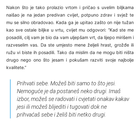
Nakon što je tako prolazio vrtom i pričao s uvelim biljkama
naišao je na jedan predivan cvijet, potpuno zdrav i svjež te
mu se silno obradovao. Kada ga je upitao zašto on nije tužan
kao sve ostale biljke u vrtu, cvijet mu odgovori: “Kad ste me
posadili, cilj vam je bio da vam uljepšam vrt, da lijepo mirišem i
razveselim vas. Da ste umjesto mene željeli hrast, grožđe ili
ružu vi biste ih posadili. Tako da mislim da ne mogu biti ništa
drugo nego ono što jesam i pokušam razviti svoje najbolje
kvalitete.”
Prihvati sebe. Možeš biti samo to što jesi.
Nemoguće je da postaneš neko drugi. Imaš
izbor, možeš se radovati i cvjetati onakav kakav
jesi ili možeš blijediti i tugovati dok ne
prihvaćaš sebe i želiš biti netko drugi.