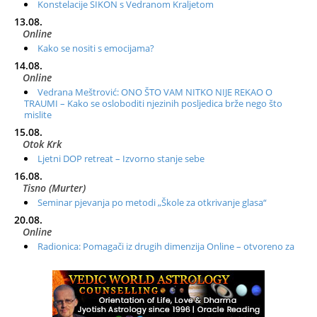
Konstelacije SIKON s Vedranom Kraljetom
13.08.
Online
Kako se nositi s emocijama?
14.08.
Online
Vedrana Meštrović: ONO ŠTO VAM NITKO NIJE REKAO O
TRAUMI – Kako se osloboditi njezinih posljedica brže nego što
mislite
15.08.
Otok Krk
Ljetni DOP retreat – Izvorno stanje sebe
16.08.
Tisno (Murter)
Seminar pjevanja po metodi „Škole za otkrivanje glasa“
20.08.
Online
Radionica: Pomagači iz drugih dimenzija Online – otvoreno za
sve
21.08.
Zagreb+Online
Osnovni ThetaHealing® tečaj, Zagreb i Online