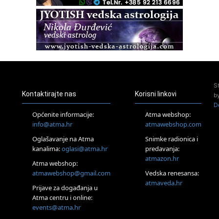
22.08.
Zagreb
Osnovna radionica za izscjeljivanje pranom (Basic Pranic
Healing course)
Pula
Access BARS®, otpusti stres
23.08.
Pula
Access Energetski Facelift®
S
24.08.
Kontaktirajte nas
Korisni linkovi
b
Zagreb
D
Pjesma srca / Zagreb
Općenite informacije:
Atma webshop:
Online
info@atma.hr
atmawebshop.com
Tečaj Višeg Vodstva, razvijanja intuicije i Akaša zapisa
Oglašavanje na Atma
Snimke radionica i
25.08.
kanalima:
oglasi@atma.hr
predavanja:
Online
atmazon.hr
Upisi u program Profesionalni hipnoterapeut — nova
Atma webshop:
generacija kreće 25.08. 2026.
atmawebshop@gmail.com
Vedska renesansa:
26.08.
atmaveda.hr
Prijave za događanja u
Online
Atma centru i online:
Postanite Nositelj Vibracije Nove Zemlje
events@atma.hr
27.08.