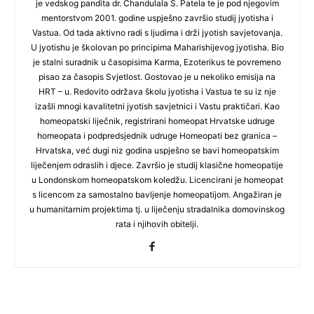
je vedskog pandita dr. Chandulala S. Patela te je pod njegovim
mentorstvom 2001. godine uspješno završio studij jyotisha i
Vastua. Od tada aktivno radi s ljudima i drži jyotish savjetovanja.
U jyotishu je školovan po principima Maharishijevog jyotisha. Bio
je stalni suradnik u časopisima Karma, Ezoterikus te povremeno
pisao za časopis Svjetlost. Gostovao je u nekoliko emisija na
HRT – u. Redovito održava školu jyotisha i Vastua te su iz nje
izašli mnogi kavalitetni jyotish savjetnici i Vastu praktičari. Kao
homeopatski liječnik, registrirani homeopat Hrvatske udruge
homeopata i podpredsjednik udruge Homeopati bez granica –
Hrvatska, već dugi niz godina uspješno se bavi homeopatskim
liječenjem odraslih i djece. Završio je studij klasične homeopatije
u Londonskom homeopatskom koledžu. Licencirani je homeopat
s licencom za samostalno bavljenje homeopatijom. Angažiran je
u humanitarnim projektima tj. u liječenju stradalnika domovinskog
rata i njihovih obitelji.