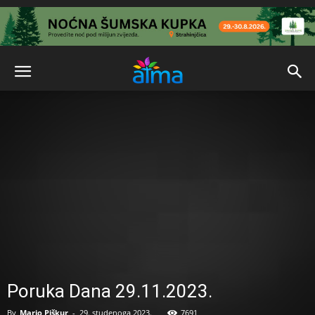
Poruka Dana 29.11.2023.
By
Mario Piškur
-
29. studenoga 2023.
7691