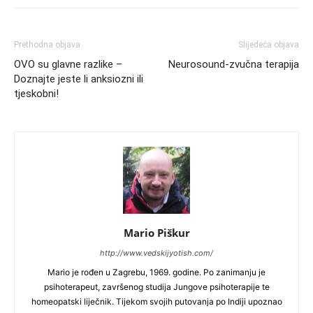
Prethodna objava
Slijedeća objava
OVO su glavne razlike –
Neurosound-zvučna terapija
Doznajte jeste li anksiozni ili
tjeskobni!
Mario Piškur
http://www.vedskijyotish.com/
Mario je rođen u Zagrebu, 1969. godine. Po zanimanju je
psihoterapeut, završenog studija Jungove psihoterapije te
homeopatski liječnik. Tijekom svojih putovanja po Indiji upoznao