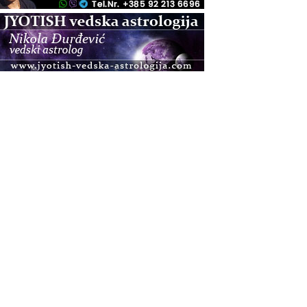
.08.
Pula
Access BARS®, otpusti stres
.08.
Pula
Access Energetski Facelift®
.08.
Zagreb
Pjesma srca / Zagreb
Online
Tečaj Višeg Vodstva, razvijanja intuicije i Akaša
zapisa
.08.
Online
Upisi u program Profesionalni hipnoterapeut —
nova generacija kreće 25.08. 2026.
.08.
Online
Postanite Nositelj Vibracije Nove Zemlje
.08.
Visoko
Alemka Dauskardt – Jednodnevna radionica