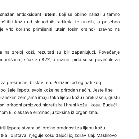
29
o snažan antioksidant
lutein
, koji se obilno nalazi u tamno
štititi kožu od slobodnih radikala te raznih, a posebno
e vrlo korisno primijeniti lutein (osim oralno) izravno na
a na zreloj koži, rezultati su bili zapanjujući. Povećanje
 poboljšana je čak za 82%, a razine lipida su se povećale za
30
 za prekrasan, blistav ten. Polazeći od egipatskog
oljšale ljepotu svoje kože na prirodan način. Jeste li se
31
teranskim zemljama imaju tako lijepu kožu i prekrasnu, gustu
ni prirodni proizvod hidratizira i hrani kožu i kosu. Budući
28
nom E, olakšava eliminaciju toksina iz organizma.
riji ljepote stvarajući brojne prednosti za lijepu kožu.
ka i blistava, njeguje kosu dajući joj zdrav sjaj. Maslinovo
05