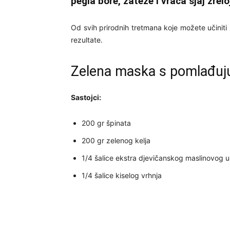
pegla bore, zateže i vraća sjaj zrelo
Od svih prirodnih tretmana koje možete učiniti
rezultate.
Zelena maska s pomlađuj
Sastojci:
200 gr špinata
200 gr zelenog kelja
1/4 šalice ekstra djevičanskog maslinovog ul
1/4 šalice kiselog vrhnja