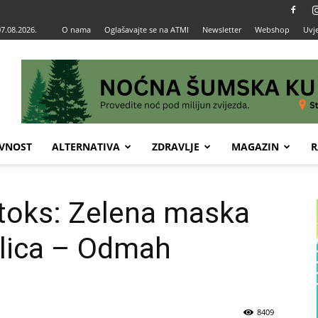
07.08.2026.
O nama
Oglašavajte se na ATMI
Newsletter
Webshop
Uvje
VNOST
ALTERNATIVA
ZDRAVLJE
MAGAZIN
R
toks: Zelena maska
 lica – Odmah
8409