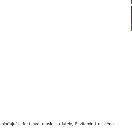
22
23
24
25
26
27
omlađujući efekt ovoj maski su lutein, E vitamin i mliječna