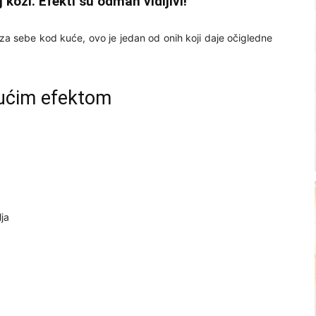
j koži. Efekti su odmah vidljivi!
 za sebe kod kuće, ovo je jedan od onih koji daje očigledne
ućim efektom
ja