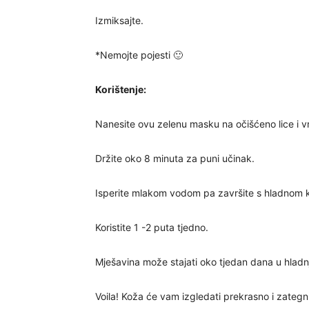
Izmiksajte.
*Nemojte pojesti 🙂
Korištenje:
Nanesite ovu zelenu masku na očišćeno lice i vra
Držite oko 8 minuta za puni učinak.
Isperite mlakom vodom pa završite s hladnom ka
Koristite 1 -2 puta tjedno.
Mješavina može stajati oko tjedan dana u hladn
Voila! Koža će vam izgledati prekrasno i zategnuto 