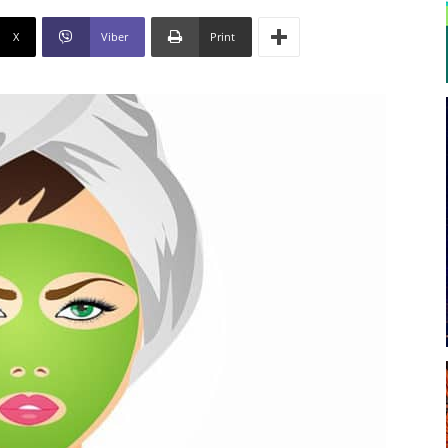
X
Viber
Print