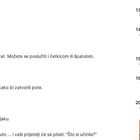
13
14
t. Možete se poslužiti i četkicom ili špatulom.
15
16
ko bi zatvorili pore.
20
jaku.
21
… i vaši prijatelji će se pitati: “Što si učinila?”