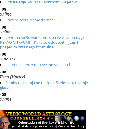
Konstelacije SIKON s Vedranom Kraljetom
.08.
Online
Kako se nositi s emocijama?
.08.
Online
Vedrana Meštrović: ONO ŠTO VAM NITKO NIJE
REKAO O TRAUMI – Kako se osloboditi njezinih
posljedica brže nego što mislite
.08.
Otok Krk
Ljetni DOP retreat – Izvorno stanje sebe
.08.
Tisno (Murter)
Seminar pjevanja po metodi „Škole za otkrivanje
glasa“
.08.
Online
Radionica: Pomagači iz drugih dimenzija Online –
otvoreno za sve
.08.
Zagreb+Online
Osnovni ThetaHealing® tečaj, Zagreb i Online