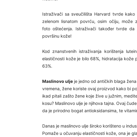
Istraživači sa sveučilišta Harvard tvrde kak
zelenom lisnatom povrću, osim očiju, može za
foto oštećenja. Istraživači također tvrde da j
površinu kože!
Kod znanstvenih istraživanja korištenja lutein
elastičnosti kože je bilo 68%, hidratacija kože
63%.
Maslinovo ulje
je jedno od antičkih blaga žena
vremena, žene koriste ovaj proizvod kako bi pob
ikad pitali zašto žene koje žive u južnim, medi
kosu? Maslinovo ulje je njihova tajna. Ovaj čudes
da je prirodno bogat antioksidansima, te vitami
Danas je maslinovo ulje široko korišteno u indust
Pomaže u očuvanju elastičnosti kože, ona je glat