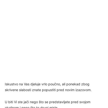
Iskustvo na Vas djeluje vrlo poučno, ali ponekad zbog
skrivene slabosti znate popustiti pred novim izazovom.
U biti Vi ste jači nego što se predstavljate pred svojom
okolinom i nego što to drugi misle.