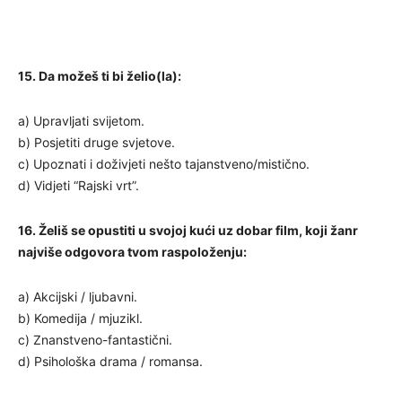
15. Da možeš ti bi želio(la):
a) Upravljati svijetom.
b) Posjetiti druge svjetove.
c) Upoznati i doživjeti nešto tajanstveno/mistično.
d) Vidjeti “Rajski vrt”.
16. Želiš se opustiti u svojoj kući uz dobar film, koji žanr
najviše odgovora tvom raspoloženju:
a) Akcijski / ljubavni.
b) Komedija / mjuzikl.
c) Znanstveno-fantastični.
d) Psihološka drama / romansa.