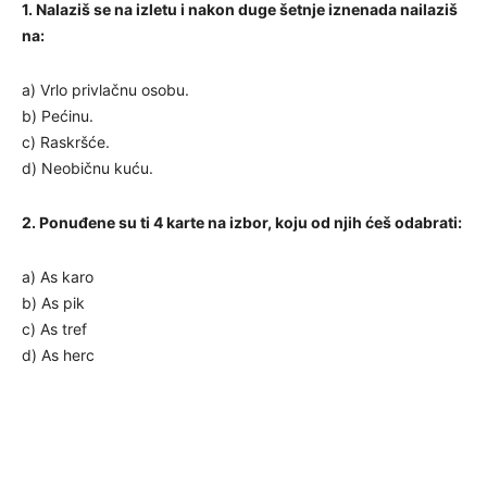
1. Nalaziš se na izletu i nakon duge šetnje iznenada nailaziš
na:
a) Vrlo privlačnu osobu.
b) Pećinu.
c) Raskršće.
d) Neobičnu kuću.
2. Ponuđene su ti 4 karte na izbor, koju od njih ćeš odabrati:
a) As karo
b) As pik
c) As tref
d) As herc