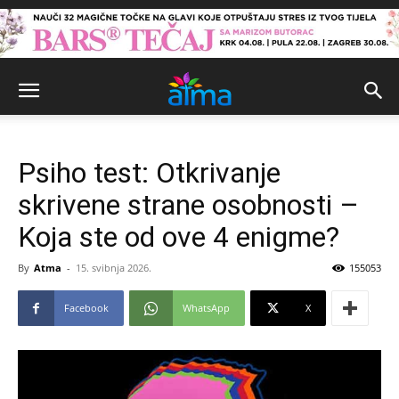
Psiho test: Otkrivanje
skrivene strane osobnosti –
Koja ste od ove 4 enigme?
By
Atma
-
15. svibnja 2026.
155053
Facebook
WhatsApp
X