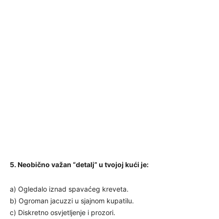
5. Neobično važan “detalj” u tvojoj kući je:
a) Ogledalo iznad spavaćeg kreveta.
b) Ogroman jacuzzi u sjajnom kupatilu.
c) Diskretno osvjetljenje i prozori.