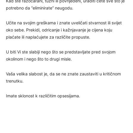
Kad ste razočarani, tužni ili povrijeđeni, uraditi ćete sve što je
potrebno da “eliminirate” neugodu.
Učite na svojim greškama i znate uveličati stvarnost ili svijet
oko sebe. Prekidi, odricanje i kažnjavanje je cijena koju
plaćate ili naplaćujete za različite propuste.
U biti Vi ste slabiji nego što se predstavljate pred svojom
okolinom i nego što to drugi misle.
Vaša velika slabost je, da se ne znate zaustaviti u kritičnom
trenutku.
Imate sklonost k različitim opsesijama.