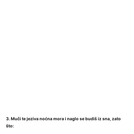
3. Muči te jeziva noćna mora i naglo se budiš iz sna, zato
što: