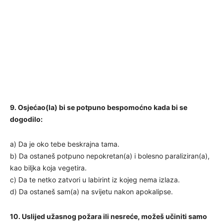
9. Osjećao(la) bi se potpuno bespomoćno kada bi se
dogodilo:
a) Da je oko tebe beskrajna tama.
b) Da ostaneš potpuno nepokretan(a) i bolesno paraliziran(a),
kao biljka koja vegetira.
c) Da te netko zatvori u labirint iz kojeg nema izlaza.
d) Da ostaneš sam(a) na svijetu nakon apokalipse.
10. Uslijed užasnog požara ili nesreće, možeš učiniti samo