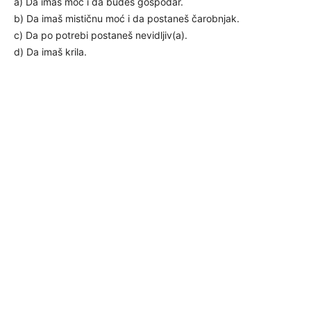
a) Da imaš moć i da budeš gospodar.
b) Da imaš mističnu moć i da postaneš čarobnjak.
c) Da po potrebi postaneš nevidljiv(a).
d) Da imaš krila.