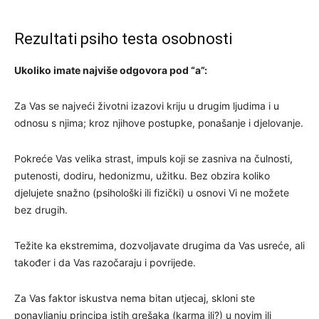
Rezultati psiho testa osobnosti
Ukoliko imate najviše odgovora pod “a”:
Za Vas se najveći životni izazovi kriju u drugim ljudima i u
odnosu s njima; kroz njihove postupke, ponašanje i djelovanje.
Pokreće Vas velika strast, impuls koji se zasniva na čulnosti,
putenosti, dodiru, hedonizmu, užitku. Bez obzira koliko
djelujete snažno (psihološki ili fizički) u osnovi Vi ne možete
bez drugih.
Težite ka ekstremima, dozvoljavate drugima da Vas usreće, ali
također i da Vas razočaraju i povrijede.
Za Vas faktor iskustva nema bitan utjecaj, skloni ste
ponavljanju principa istih grešaka (karma ili?) u novim ili