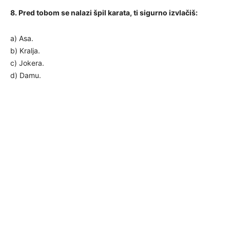
8. Pred tobom se nalazi špil karata, ti sigurno izvlačiš:
a) Asa.
b) Kralja.
c) Jokera.
d) Damu.