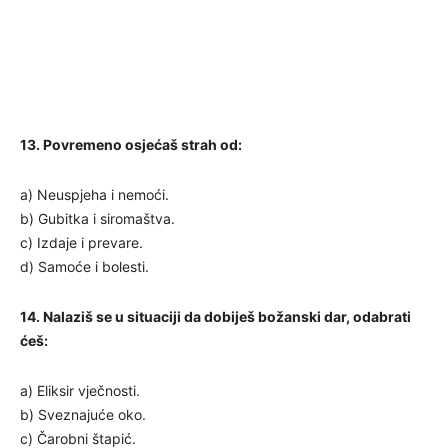
13. Povremeno osjećaš strah od:
a) Neuspjeha i nemoći.
b) Gubitka i siromaštva.
c) Izdaje i prevare.
d) Samoće i bolesti.
14. Nalaziš se u situaciji da dobiješ božanski dar, odabrati
ćeš:
a) Eliksir vječnosti.
b) Sveznajuće oko.
c) Čarobni štapić.