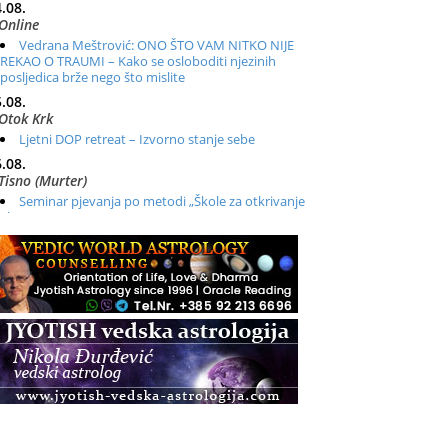
.08.
Online
Vedrana Meštrović: ONO ŠTO VAM NITKO NIJE
REKAO O TRAUMI – Kako se osloboditi njezinih
posljedica brže nego što mislite
.08.
Otok Krk
Ljetni DOP retreat – Izvorno stanje sebe
.08.
Tisno (Murter)
Seminar pjevanja po metodi „Škole za otkrivanje
glasa“
.08.
Online
Radionica: Pomagači iz drugih dimenzija Online –
otvoreno za sve
.08.
Zagreb+Online
Osnovni ThetaHealing® tečaj, Zagreb i Online
.08.
Pula
Access BARS®, otpusti stres
.08.