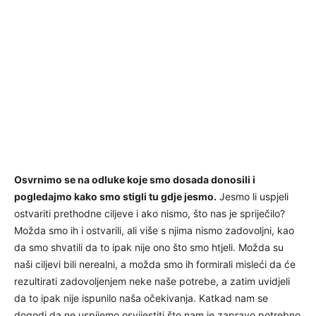
Osvrnimo se na odluke koje smo dosada donosili i
pogledajmo kako smo stigli tu gdje jesmo.
Jesmo li uspjeli
ostvariti prethodne ciljeve i ako nismo, što nas je spriječilo?
Možda smo ih i ostvarili, ali više s njima nismo zadovoljni, kao
da smo shvatili da to ipak nije ono što smo htjeli. Možda su
naši ciljevi bili nerealni, a možda smo ih formirali misleći da će
rezultirati zadovoljenjem neke naše potrebe, a zatim uvidjeli
da to ipak nije ispunilo naša očekivanja. Katkad nam se
dogodi da ne uspijemo osvijestiti što nam je zapravo potrebno