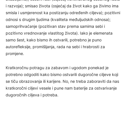
i razvoja); smisao života (osjećaj da život kako ga živimo ima
smisla i usmjerenost ka postizanju određenih ciljeva); pozitivni
odnosi s drugim ljudima (kvaliteta međuljudskih odnosa);
samoprihvaćanje (pozitivan stav prema samima sebi i
pozitivno vrednovanje vlastitog života). Iako je elemenata
samo šest, kako bismo ih ostvarili, potrebno je puno
autorefleksije, promišljanja, rada na sebi i hrabrosti za
promjene.
Kratkoročnu potragu za zabavom i ugodom ponekad je
potrebno odgoditi kako bismo ostvarili dugoročne ciljeve koji
se tiču obrazovanja ili karijere. No, ne treba zaboraviti da nas
kratkoročni ciljevi vesele i pune nam baterije za ostvarivanje
dugoročnih ciljeva i potreba.