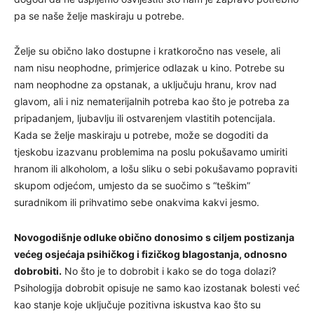
pa se naše želje maskiraju u potrebe.
Želje su obično lako dostupne i kratkoročno nas vesele, ali
nam nisu neophodne, primjerice odlazak u kino. Potrebe su
nam neophodne za opstanak, a uključuju hranu, krov nad
glavom, ali i niz nematerijalnih potreba kao što je potreba za
pripadanjem, ljubavlju ili ostvarenjem vlastitih potencijala.
Kada se želje maskiraju u potrebe, može se dogoditi da
tjeskobu izazvanu problemima na poslu pokušavamo umiriti
hranom ili alkoholom, a lošu sliku o sebi pokušavamo popraviti
skupom odjećom, umjesto da se suočimo s “teškim”
suradnikom ili prihvatimo sebe onakvima kakvi jesmo.
Novogodišnje odluke obično donosimo s ciljem postizanja
većeg osjećaja psihičkog i fizičkog blagostanja, odnosno
dobrobiti.
No što je to dobrobit i kako se do toga dolazi?
Psihologija dobrobit opisuje ne samo kao izostanak bolesti već
kao stanje koje uključuje pozitivna iskustva kao što su