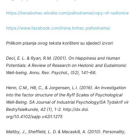
https://irenabohac.wixsite.com/psihodrama/copy-of-radionice
https://www.facebook.com/irena.bohac.psihodrama/
Prilikom pisanja ovog teksta korišteni su sljedeći izvori:
Deci, E. L. & Ryan, R.M. (2001). On Happiness and Human
Potentials: A Review of Research on Hedonic and Eudaimonic
Well-being. Annu. Rev. Psychol., (52), 141–66.
Henn, C.M., Hill, C., & Jorgensen, L.I. (2016). An investigation
into the factor structure of the Ryff Scales of Psychological
Well-Being. SA Journal of Industrial Psychology/SA Tydskrif vir
Bedryfsielkunde, 42 (1), 1-2. http://dx.doi.
org/10.4102/sajip.v42i1.1275
Maltby, J., Sheffield, L. D. & Macaskill, A. (2010). Personality,