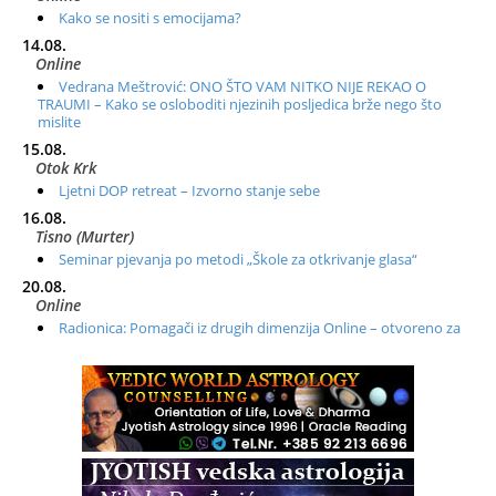
Kako se nositi s emocijama?
14.08.
Online
Vedrana Meštrović: ONO ŠTO VAM NITKO NIJE REKAO O
TRAUMI – Kako se osloboditi njezinih posljedica brže nego što
mislite
15.08.
Otok Krk
Ljetni DOP retreat – Izvorno stanje sebe
16.08.
Tisno (Murter)
Seminar pjevanja po metodi „Škole za otkrivanje glasa“
20.08.
Online
Radionica: Pomagači iz drugih dimenzija Online – otvoreno za
sve
21.08.
Zagreb+Online
Osnovni ThetaHealing® tečaj, Zagreb i Online
22.08.
Zagreb
Osnovna radionica za izscjeljivanje pranom (Basic Pranic