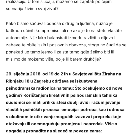
realizaciju. U tom slučaju, možemo se zapitati po čijem
scenariju živimo svoj život?
Kako bismo sačuvali odnose s drugim ljudima, nužno je
katkada učiniti kompromise, ali ne ako je to na štetu vlastite
autonomije. Nije lako balansirati između različitih ciljeva i
zabave te obiteljskih i poslovnih obaveza, stoga ne čudi da se
ponekad upitamo jesmo li zaista tamo gdje želimo biti ili
mislimo da možemo više, bolje ili barem drukčije?
29. siječnja 2018. od 19 do 21h u Savjetovalištu Žiraha na
Ribnjaku 18 u Zagrebu održava se iskustvena
psihodramska radionica na temu: Što očekujemo od nove
godine? Korištenjem kreativnih psihodramskih tehnika
sudionici će imati priliku steći dublji uvid i razumijevanje
vlastitih psihičkih procesa, emocija i potreba, kao i odnosa
s okolinom te otkrivanje mogućih izazova i prepreka koje
otežavaju ili onemogućuju promjenu i napredak. Više o
događaju pronađite na sljedećim poveznicama: