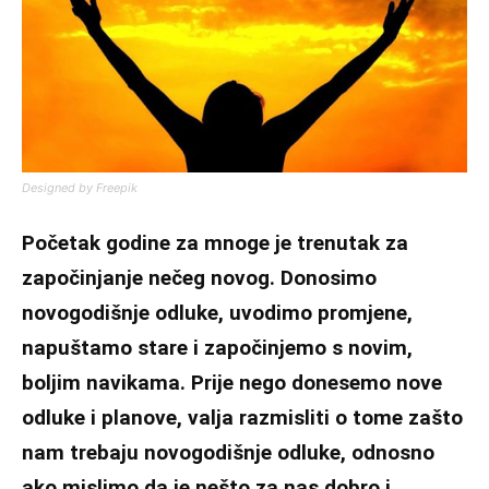
Designed by Freepik
Početak godine za mnoge je trenutak za
započinjanje nečeg novog. Donosimo
novogodišnje odluke, uvodimo promjene,
napuštamo stare i započinjemo s novim,
boljim navikama. Prije nego donesemo nove
odluke i planove, valja razmisliti o tome zašto
nam trebaju novogodišnje odluke, odnosno
ako mislimo da je nešto za nas dobro i