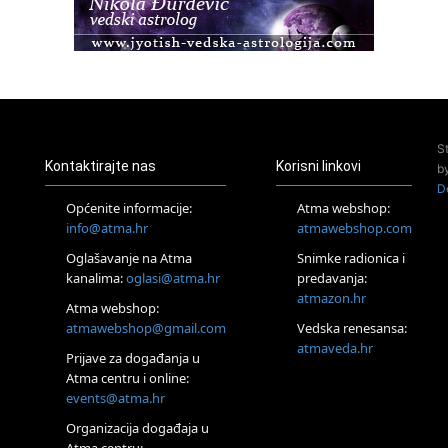
Healing course)
Pula
Access BARS®, otpusti stres
23.08.
Pula
Access Energetski Facelift®
24.08.
S
Zagreb
Kontaktirajte nas
Korisni linkovi
b
Pjesma srca / Zagreb
D
Online
Općenite informacije:
Atma webshop:
Tečaj Višeg Vodstva, razvijanja intuicije i Akaša zapisa
info@atma.hr
atmawebshop.com
25.08.
Oglašavanje na Atma
Snimke radionica i
Online
kanalima:
oglasi@atma.hr
predavanja:
Upisi u program Profesionalni hipnoterapeut — nova
generacija kreće 25.08. 2026.
atmazon.hr
Atma webshop:
26.08.
atmawebshop@gmail.com
Vedska renesansa:
Online
atmaveda.hr
Postanite Nositelj Vibracije Nove Zemlje
Prijave za događanja u
Atma centru i online:
27.08.
events@atma.hr
Visoko
Alemka Dauskardt – Jednodnevna radionica sistemskih
Organizacija događaja u
konstelacija