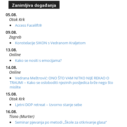
Zanimljiva događanja
05.08.
Otok Krk
Access Facelift®
09.08.
Zagreb
Konstelacije SIKON s Vedranom Kraljetom
13.08.
Online
Kako se nositi s emocijama?
14.08.
Online
Vedrana Meštrović: ONO ŠTO VAM NITKO NIJE REKAO O
TRAUMI – Kako se osloboditi njezinih posljedica brže nego što
mislite
15.08.
Otok Krk
Ljetni DOP retreat – Izvorno stanje sebe
16.08.
Tisno (Murter)
Seminar pjevanja po metodi „Škole za otkrivanje glasa“