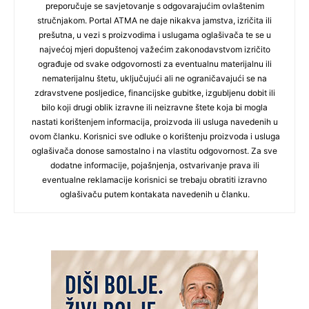
preporučuje se savjetovanje s odgovarajućim ovlaštenim
stručnjakom. Portal ATMA ne daje nikakva jamstva, izričita ili
prešutna, u vezi s proizvodima i uslugama oglašivača te se u
najvećoj mjeri dopuštenoj važećim zakonodavstvom izričito
ograđuje od svake odgovornosti za eventualnu materijalnu ili
nematerijalnu štetu, uključujući ali ne ograničavajući se na
zdravstvene posljedice, financijske gubitke, izgubljenu dobit ili
bilo koji drugi oblik izravne ili neizravne štete koja bi mogla
nastati korištenjem informacija, proizvoda ili usluga navedenih u
ovom članku. Korisnici sve odluke o korištenju proizvoda i usluga
oglašivača donose samostalno i na vlastitu odgovornost. Za sve
dodatne informacije, pojašnjenja, ostvarivanje prava ili
eventualne reklamacije korisnici se trebaju obratiti izravno
oglašivaču putem kontakata navedenih u članku.