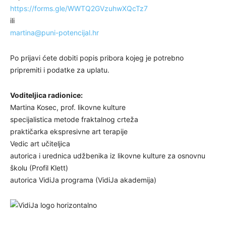
https://forms.gle/WWTQ2GVzuhwXQcTz7
ili
martina@puni-potencijal.hr
Po prijavi ćete dobiti popis pribora kojeg je potrebno
pripremiti i podatke za uplatu.
Voditeljica radionice:
Martina Kosec, prof. likovne kulture
specijalistica metode fraktalnog crteža
praktičarka ekspresivne art terapije
Vedic art učiteljica
autorica i urednica udžbenika iz likovne kulture za osnovnu
školu (Profil Klett)
autorica VidiJa programa (VidiJa akademija)