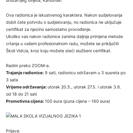
unutarnjeg svijeta, Kandinski
Ova radionica je iskustvenog karaktera. Nakon sudjelovanja
dobit ćete potvrdu o sudjelovanju, no radionica ne uključuje
certifikat za njezino samostalno provođenje.
Ukoliko vas nakon radionice zanima daljnja primjena metode
crtanja u vašem profesionalnom radu, možete se priključiti
Školi VidiJa, kroz koju možete steći službeni certifikat.
Radim preko ZOOM-a.
Trajanje radionice:
9 sati, radionicu održavam u 3 susreta po
3 sata
Vrijeme održavanja:
utorak 20.5., utorak 27.5. i utorak 3.6.
od 18 do 21 sati
Promotivna cijena:
100 eura (puna cijena – 160 eura)
Prijava: