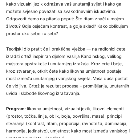
kako vizualni jezik odražava vaš unutarnji svijet i kako ga
možete svjesno povezati sa svakodnevnim iskustvima.
Odgovorit ćemo na pitanja poput: Što ritam znači u mojem
životu? Gdje osjećam kontrast, a gdje sklad? Kako oblikujem
prostor oko sebe i u sebi?
Teorijski dio pratit će i praktična vježba — na radionici ćete
izraditi crtež inspiriran djelom Vasilija Kandinskog, velikog
majstora apstrakcije i unutarnjeg izražaja. Kroz crte i boje,
kroz stvaranje, otkrit ćete kako likovna umjetnost postaje
most između unutarnjeg i vanjskog svijeta. Vaša duša postat
će vidljiva. Crtež je rezultat procesa – promišljanja, unutarnjih
uvida i slobode likovnog izražavanja.
Program
: likovna umjetnost, vizualni jezik, likovni elementi
(prostor, točka, linija, oblik, boja, površina, masa), principi
stvaranja (kontrast, ritam, proporcija, ravnoteža, dominacija,
harmonija, jedinstvo), umjetnost kako most između vanjskog i