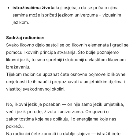
istraživačima života
koji osjećaju da se priča o njima
samima može ispričati jezikom univerzuma – vizualnim
jezikom.
Sadržaj radionice:
Svako likovno djelo sastoji se od likovnih elemenata i gradi se
pomoću likovnih principa stvaranja. Što bolje poznajemo
likovni jezik, to smo spretniji i slobodniji u vlastitom likovnom
izražavanju.
Tijekom radionice upoznat ćete osnovne pojmove iz likovne
umjetnosti te ih naučiti prepoznavati u umjetničkim djelima i
vlastitoj svakodnevnoj okolini.
No, likovni jezik je poseban — on nije samo jezik umjetnika,
već i jezik prirode, života i univerzuma. On govori o
zakonitostima koje nas oblikuju, i o energijama koje nas
pokreću.
Na radionici ćete zaroniti i u dublje slojeve — istražit ćete