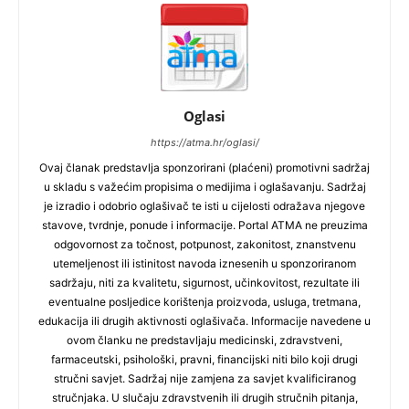
Oglasi
https://atma.hr/oglasi/
Ovaj članak predstavlja sponzorirani (plaćeni) promotivni sadržaj
u skladu s važećim propisima o medijima i oglašavanju. Sadržaj
je izradio i odobrio oglašivač te isti u cijelosti odražava njegove
stavove, tvrdnje, ponude i informacije. Portal ATMA ne preuzima
odgovornost za točnost, potpunost, zakonitost, znanstvenu
utemeljenost ili istinitost navoda iznesenih u sponzoriranom
sadržaju, niti za kvalitetu, sigurnost, učinkovitost, rezultate ili
eventualne posljedice korištenja proizvoda, usluga, tretmana,
edukacija ili drugih aktivnosti oglašivača. Informacije navedene u
ovom članku ne predstavljaju medicinski, zdravstveni,
farmaceutski, psihološki, pravni, financijski niti bilo koji drugi
stručni savjet. Sadržaj nije zamjena za savjet kvalificiranog
stručnjaka. U slučaju zdravstvenih ili drugih stručnih pitanja,