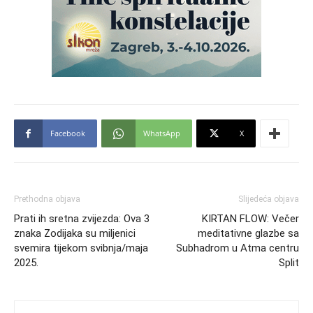
Facebook
WhatsApp
X
Prethodna objava
Slijedeća objava
Prati ih sretna zvijezda: Ova 3
KIRTAN FLOW: Večer
znaka Zodijaka su miljenici
meditativne glazbe sa
svemira tijekom svibnja/maja
Subhadrom u Atma centru
2025.
Split