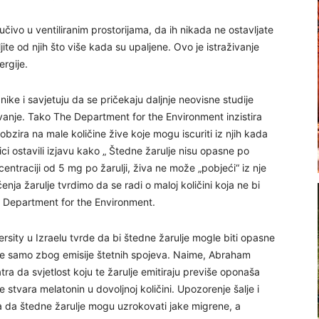
jučivo u ventiliranim prostorijama, da ih nikada ne ostavljate
ite od njih što više kada su upaljene. Ovo je istraživanje
ergije.
nike i savjetuju da se pričekaju daljnje neovisne studije
ivanje. Tako The Department for the Environment inzistira
bzira na male količine žive koje mogu iscuriti iz njih kada
ici ostavili izjavu kako „ Štedne žarulje nisu opasne po
ntraciji od 5 mg po žarulji, živa ne može „pobjeći“ iz nje
enja žarulje tvrdimo da se radi o maloj količini koja ne bi
The Department for the Environment.
versity u Izraelu tvrde da bi štedne žarulje mogle biti opasne
 ne samo zbog emisije štetnih spojeva. Naime, Abraham
tra da svjetlost koju te žarulje emitiraju previše oponaša
stvara melatonin u dovoljnoj količini. Upozorenje šalje i
a da štedne žarulje mogu uzrokovati jake migrene, a