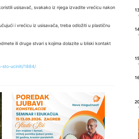
koristili usisavač, svakako iz njega izvadite vrećicu nakon
13
ujući i vrećicu iz usisavača, treba odložiti u plastičnu
14
redmete ili druge stvari s kojima dolazite u bliski kontakt
15
-sto-uciniti/1884/
16
20
21