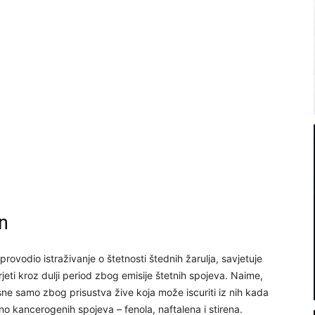
en
 provodio istraživanje o štetnosti štednih žarulja, savjetuje
eti kroz dulji period zbog emisije štetnih spojeva. Naime,
pasne samo zbog prisustva žive koja može iscuriti iz nih kada
lno kancerogenih spojeva – fenola, naftalena i stirena.