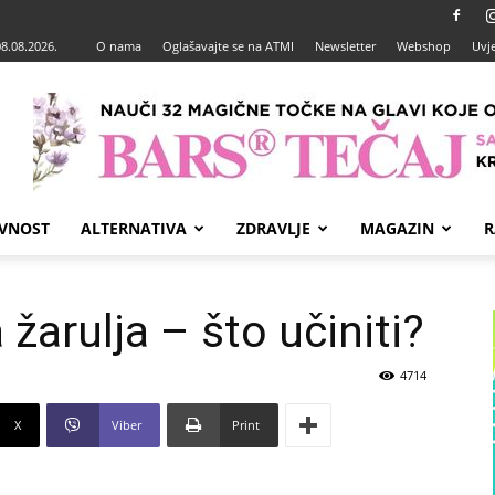
08.08.2026.
O nama
Oglašavajte se na ATMI
Newsletter
Webshop
Uvje
VNOST
ALTERNATIVA
ZDRAVLJE
MAGAZIN
R
žarulja – što učiniti?
4714
X
Viber
Print