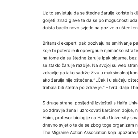
Uz to savjetuju da se štedne žarulje koriste iskl
gorjeti iznad glave te da se po mogućnosti udalj
doista bacilo novo svjetlo na pozive o uštedi en
Britanski eksperti pak pozivaju na smirivanje pa
koje bi potvrdile ili opovrgnule njemačko istraž
na tome da su štedne žarulje ipak sigurne, bez o
se staklo žarulje razbije. Na svojoj su web stran
zdravlje pa iako sadrže živu u maksimalnoj konce
ako žarulja nije oštećena.“ „Čak i u slučaju ošteć
trebala biti štetna po zdravlje.“ – tvrdi dalje 
S druge strane, posljednji izvještaji s Haifa Uni
po zdravlje žena i uzrokovati karcinom dojke,
Haim, profesor biologije na Haifa University sma
dnevno svjetlo te da se zbog toga organizam ne 
The Migraine Action Association koja upozorav