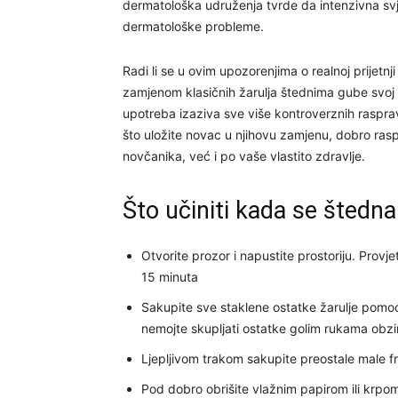
dermatološka udruženja tvrde da intenzivna svj
dermatološke probleme.
Radi li se u ovim upozorenjima o realnoj prijetnji
zamjenom klasičnih žarulja štednima gube svoj n
upotreba izaziva sve više kontroverznih raspra
što uložite novac u njihovu zamjenu, dobro raspi
novčanika, već i po vaše vlastito zdravlje.
Što učiniti kada se štedna 
Otvorite prozor i napustite prostoriju. Provje
15 minuta
Sakupite sve staklene ostatke žarulje pomoć
nemojte skupljati ostatke golim rukama obzi
Ljepljivom trakom sakupite preostale male 
Pod dobro obrišite vlažnim papirom ili krpo