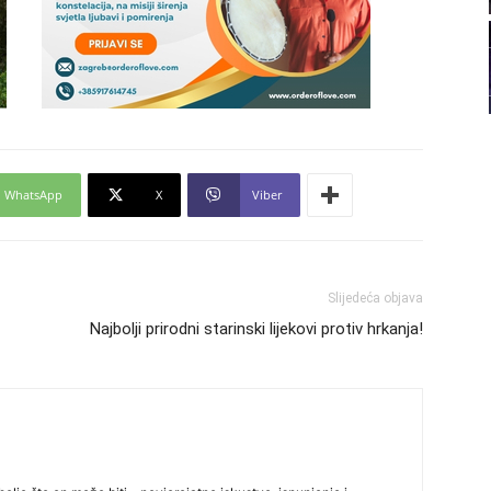
22
23
WhatsApp
X
Viber
24
Slijedeća objava
Najbolji prirodni starinski lijekovi protiv hrkanja!
25
26