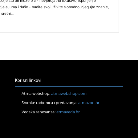
olje što on može biti - nevjerojatno iskustvo, ispunjenje i
27
ijela, uma i duše - budite svoji, živite slobodno, njegujte znanje,
 sretni...
29
Korisni linkovi
30
Atma webshop:
atmawebshop.com
Snimke radionica i predavanja:
atmazon.hr
31
Vedska renesansa:
atmaveda.hr
28