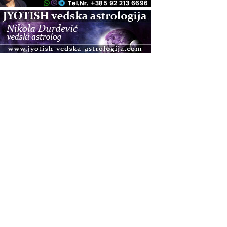
.08.
Zagreb
Osnovna radionica za izscjeljivanje pranom (Basic
Pranic Healing course)
Pula
Access BARS®, otpusti stres
.08.
Pula
Access Energetski Facelift®
.08.
Zagreb
Pjesma srca / Zagreb
Online
Tečaj Višeg Vodstva, razvijanja intuicije i Akaša
zapisa
.08.
Online
Upisi u program Profesionalni hipnoterapeut —
nova generacija kreće 25.08. 2026.
.08.
Online
Postanite Nositelj Vibracije Nove Zemlje