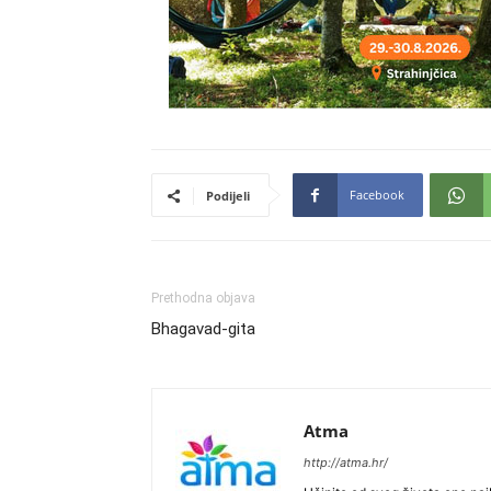
Facebook
Podijeli
Prethodna objava
Bhagavad-gita
Atma
http://atma.hr/