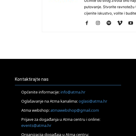
Učinite od svog života ono najb
putovanje. Stvorite ravnotežu t
cijenite iskustvo, volite i budite
Kontaktirajte nas
Općenite informacije:
info@atma.hr
Oglašavanje na Atma kanalima:
oglasi@atma.hr
Atma webshop:
atmawebshop@gmail.com
Prijave za događanja u Atma centru i online:
events@atma.hr
Organizacija događaja u Atma centru: