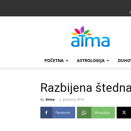
Atma
POČETNA
ASTROLOGIJA
DUHO
Razbijena štedna 
By
Atma
-
2. prosinca 2014.
Facebook
WhatsApp