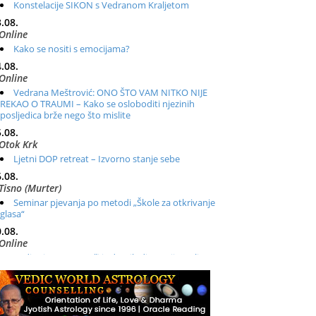
Konstelacije SIKON s Vedranom Kraljetom
.08.
Online
Kako se nositi s emocijama?
.08.
Online
Vedrana Meštrović: ONO ŠTO VAM NITKO NIJE
REKAO O TRAUMI – Kako se osloboditi njezinih
posljedica brže nego što mislite
.08.
Otok Krk
Ljetni DOP retreat – Izvorno stanje sebe
.08.
Tisno (Murter)
Seminar pjevanja po metodi „Škole za otkrivanje
glasa“
.08.
Online
Radionica: Pomagači iz drugih dimenzija Online –
otvoreno za sve
.08.
Zagreb+Online
Osnovni ThetaHealing® tečaj, Zagreb i Online