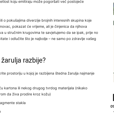
etlost koju emitiraju može pogoršati već postojeće
 ili o pokušajima diverzije brojnih interesnih skupina koje
ovac, pokazat će vrijeme, ali je činjenica da njihova
va u stručnim krugovima te savjetujemo da se ipak, prije no
tate i odlučite što je najbolje – ne samo po zdravlje vašeg
žarulja razbije?
trite prostoriju u kojoj je razbijena štedna žarulja najmanje
u kartona ili nekog drugog tvrdog materijala (nikako
rom da živa prodire kroz kožu)
fragmente stakla
09
m