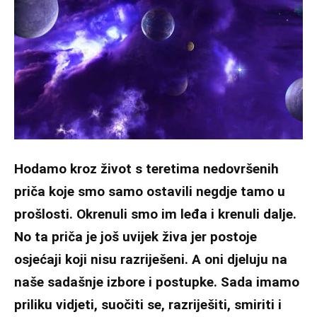
Hodamo kroz život s teretima nedovršenih
priča koje smo samo ostavili negdje tamo u
prošlosti. Okrenuli smo im leđa i krenuli dalje.
No ta priča je još uvijek živa jer postoje
osjećaji koji nisu razriješeni. A oni djeluju na
naše sadašnje izbore i postupke. Sada imamo
priliku vidjeti, suočiti se, razriješiti, smiriti i