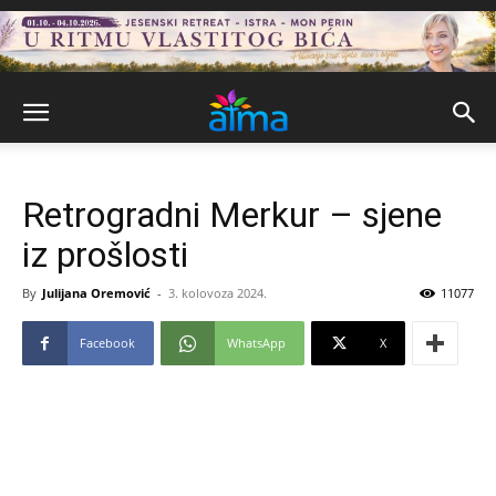
Retrogradni Merkur – sjene
iz prošlosti
By
Julijana Oremović
-
3. kolovoza 2024.
11077
Facebook
WhatsApp
X