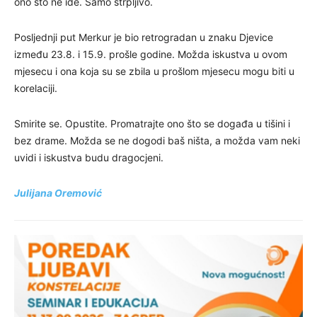
ono što ne ide. Samo strpljivo.
Posljednji put Merkur je bio retrogradan u znaku Djevice
između 23.8. i 15.9. prošle godine. Možda iskustva u ovom
mjesecu i ona koja su se zbila u prošlom mjesecu mogu biti u
korelaciji.
Smirite se. Opustite. Promatrajte ono što se događa u tišini i
bez drame. Možda se ne dogodi baš ništa, a možda vam neki
uvidi i iskustva budu dragocjeni.
Julijana Oremović