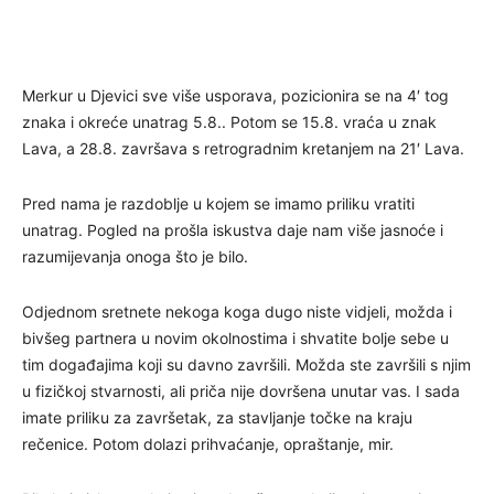
Merkur u Djevici sve više usporava, pozicionira se na 4′ tog
znaka i okreće unatrag 5.8.. Potom se 15.8. vraća u znak
Lava, a 28.8. završava s retrogradnim kretanjem na 21′ Lava.
Pred nama je razdoblje u kojem se imamo priliku vratiti
unatrag. Pogled na prošla iskustva daje nam više jasnoće i
razumijevanja onoga što je bilo.
Odjednom sretnete nekoga koga dugo niste vidjeli, možda i
bivšeg partnera u novim okolnostima i shvatite bolje sebe u
tim događajima koji su davno završili. Možda ste završili s njim
u fizičkoj stvarnosti, ali priča nije dovršena unutar vas. I sada
imate priliku za završetak, za stavljanje točke na kraju
rečenice. Potom dolazi prihvaćanje, opraštanje, mir.