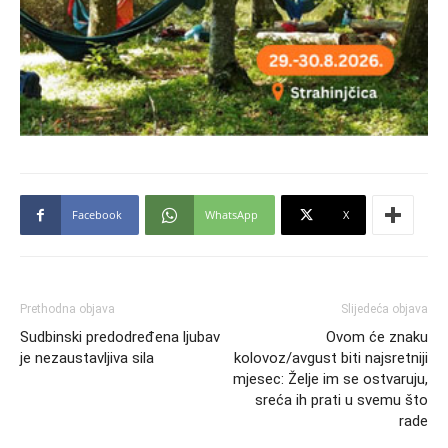
Facebook
WhatsApp
X
Prethodna objava
Slijedeća objava
Sudbinski predodređena ljubav
Ovom će znaku
je nezaustavljiva sila
kolovoz/avgust biti najsretniji
mjesec: Želje im se ostvaruju,
sreća ih prati u svemu što
rade