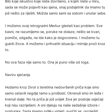
Bilo koje iskustvo koje niste dovršeno, s kojim niste u miru,
sada se može pojaviti kao sjena, onaj podsjetnik da imamo tu
još nešto za riješiti. Možda samo sami sa sobom i unutar sebe.
I možemo ovaj retrogradni Merkur gledati kao problem. Sve
kasni, ne razumijemo se, poruke ne dolaze, nešto se kvari,
pomiče, odgađa, ne ide kako je dogovoreno. I možemo tu
gubiti živce. A možemo i prihvatiti situaciju i mirnije proći kroz
to.
No ova faza nije samo to. Ona je puno više od toga.
Naviru sjećanja.
Hodamo kroz život s teretima nedovršenih priča koje smo
samo ostavili negdje tamo u prošlosti. Okrenuli smo im leđa i
krenuli dalje. No ta priča je još uvijek živa jer postoje osjećaji
koji nisu razriješeni. A oni djeluju na naše sadašnje izbore i
postupke. Sada imamo priliku vidjeti, suočiti se, razriješiti,