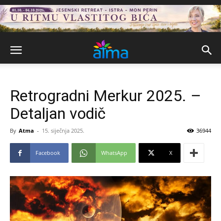
Retrogradni Merkur 2025. –
Detaljan vodič
By
Atma
-
15. siječnja 2025.
36944
Facebook
WhatsApp
X