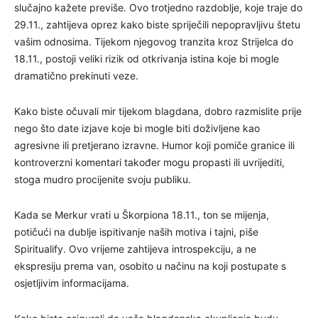
slučajno kažete previše. Ovo trotjedno razdoblje, koje traje do
29.11., zahtijeva oprez kako biste spriječili nepopravljivu štetu
vašim odnosima. Tijekom njegovog tranzita kroz Strijelca do
18.11., postoji veliki rizik od otkrivanja istina koje bi mogle
dramatično prekinuti veze.
Kako biste očuvali mir tijekom blagdana, dobro razmislite prije
nego što date izjave koje bi mogle biti doživljene kao
agresivne ili pretjerano izravne. Humor koji pomiče granice ili
kontroverzni komentari također mogu propasti ili uvrijediti,
stoga mudro procijenite svoju publiku.
Kada se Merkur vrati u Škorpiona 18.11., ton se mijenja,
potičući na dublje ispitivanje naših motiva i tajni, piše
Spiritualify. Ovo vrijeme zahtijeva introspekciju, a ne
ekspresiju prema van, osobito u načinu na koji postupate s
osjetljivim informacijama.