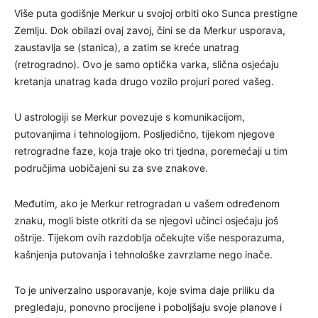
Više puta godišnje Merkur u svojoj orbiti oko Sunca prestigne
Zemlju. Dok obilazi ovaj zavoj, čini se da Merkur usporava,
zaustavlja se (stanica), a zatim se kreće unatrag
(retrogradno). Ovo je samo optička varka, slična osjećaju
kretanja unatrag kada drugo vozilo projuri pored vašeg.
U astrologiji se Merkur povezuje s komunikacijom,
putovanjima i tehnologijom. Posljedično, tijekom njegove
retrogradne faze, koja traje oko tri tjedna, poremećaji u tim
područjima uobičajeni su za sve znakove.
Međutim, ako je Merkur retrogradan u vašem određenom
znaku, mogli biste otkriti da se njegovi učinci osjećaju još
oštrije. Tijekom ovih razdoblja očekujte više nesporazuma,
kašnjenja putovanja i tehnološke zavrzlame nego inače.
To je univerzalno usporavanje, koje svima daje priliku da
pregledaju, ponovno procijene i poboljšaju svoje planove i