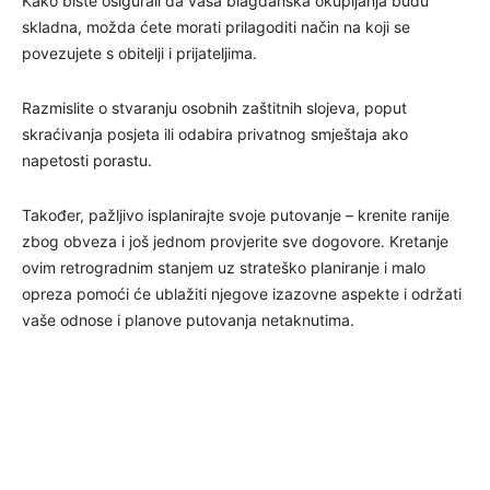
Kako biste osigurali da vaša blagdanska okupljanja budu
skladna, možda ćete morati prilagoditi način na koji se
povezujete s obitelji i prijateljima.
Razmislite o stvaranju osobnih zaštitnih slojeva, poput
skraćivanja posjeta ili odabira privatnog smještaja ako
napetosti porastu.
Također, pažljivo isplanirajte svoje putovanje – krenite ranije
zbog obveza i još jednom provjerite sve dogovore. Kretanje
ovim retrogradnim stanjem uz strateško planiranje i malo
opreza pomoći će ublažiti njegove izazovne aspekte i održati
vaše odnose i planove putovanja netaknutima.