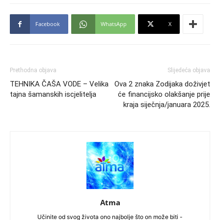
Facebook
WhatsApp
X
Prethodna objava
Slijedeća objava
TEHNIKA ČAŠA VODE – Velika
Ova 2 znaka Zodijaka doživjet
tajna šamanskih iscjelitelja
će financijsko olakšanje prije
kraja siječnja/januara 2025.
Atma
Učinite od svog života ono najbolje što on može biti -