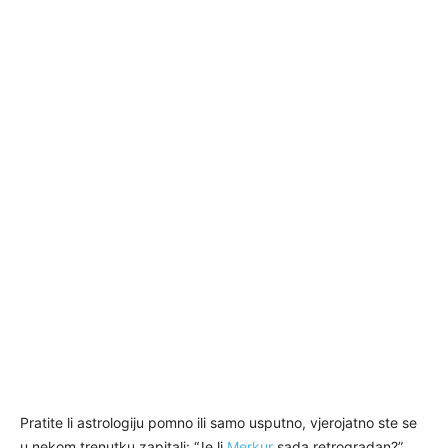
Pratite li astrologiju pomno ili samo usputno, vjerojatno ste se
u nekom trenutku zapitali: “Je li
Merkur
sada retrogradan?”