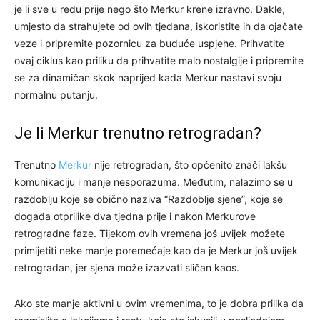
je li sve u redu prije nego što Merkur krene izravno. Dakle,
umjesto da strahujete od ovih tjedana, iskoristite ih da ojačate
veze i pripremite pozornicu za buduće uspjehe. Prihvatite
ovaj ciklus kao priliku da prihvatite malo nostalgije i pripremite
se za dinamičan skok naprijed kada Merkur nastavi svoju
normalnu putanju.
Je li Merkur trenutno retrogradan?
Trenutno
Merkur
nije retrogradan, što općenito znači lakšu
komunikaciju i manje nesporazuma. Međutim, nalazimo se u
razdoblju koje se obično naziva “Razdoblje sjene”, koje se
događa otprilike dva tjedna prije i nakon Merkurove
retrogradne faze. Tijekom ovih vremena još uvijek možete
primijetiti neke manje poremećaje kao da je Merkur još uvijek
retrogradan, jer sjena može izazvati sličan kaos.
Ako ste manje aktivni u ovim vremenima, to je dobra prilika da