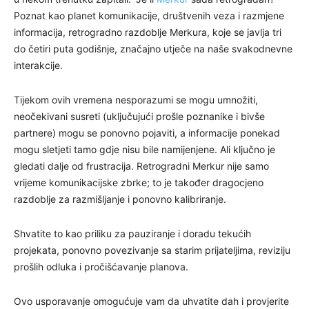
Poznat kao planet komunikacije, društvenih veza i razmjene
informacija, retrogradno razdoblje Merkura, koje se javlja tri
do četiri puta godišnje, značajno utječe na naše svakodnevne
interakcije.
Tijekom ovih vremena nesporazumi se mogu umnožiti,
neočekivani susreti (uključujući prošle poznanike i bivše
partnere) mogu se ponovno pojaviti, a informacije ponekad
mogu sletjeti tamo gdje nisu bile namijenjene. Ali ključno je
gledati dalje od frustracija. Retrogradni Merkur nije samo
vrijeme komunikacijske zbrke; to je također dragocjeno
razdoblje za razmišljanje i ponovno kalibriranje.
Shvatite to kao priliku za pauziranje i doradu tekućih
projekata, ponovno povezivanje sa starim prijateljima, reviziju
prošlih odluka i pročišćavanje planova.
Ovo usporavanje omogućuje vam da uhvatite dah i provjerite