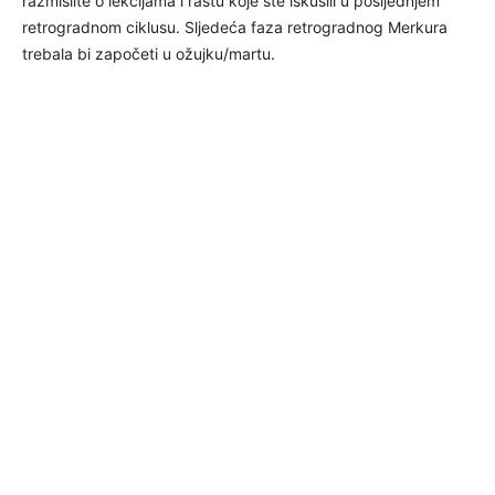
razmislite o lekcijama i rastu koje ste iskusili u posljednjem
retrogradnom ciklusu. Sljedeća faza retrogradnog Merkura
trebala bi započeti u ožujku/martu.