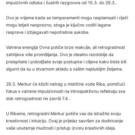
impulzivnih odluka i žustrih razgovora od 15.3. do 29.3..
Ovo je vrijeme kada se temperamenti mogu rasplamsati i riječi
mogu letjeti neoprezno, stoga je ključno voditi lagane
rasprave i izbjegavati nepotrebne sukobe.
Vatrena energija Ovna potiče brze reakcije, ali retrogradnost
zahtijeva više promišljanja. Ovo je idealno razdoblje da
preispitate i poboljšate svoje postupke i ciljeve kako biste bili
sigurni da su u stvarnom skladu s vašim najdubljim željama.
29.3. Merkur će kliziti natrag u mistične vode Riba, pomičući
fokus s vatrene impulzivnosti na introspektivnu refleksiju sve
dok retrogradnost ne završi 7.4..
U Ribama, retrogradni Merkur potiče vas da istražite svoju
kreativnost i intuiciju. Ovaj je prijelaz savršen za dodirivanje
vaše unutarnje mudrosti i pristup izvoru kreativnih ideja.