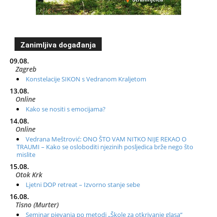
Zanimljiva događanja
09.08.
Zagreb
Konstelacije SIKON s Vedranom Kraljetom
13.08.
Online
Kako se nositi s emocijama?
14.08.
Online
Vedrana Meštrović: ONO ŠTO VAM NITKO NIJE REKAO O
TRAUMI – Kako se osloboditi njezinih posljedica brže nego što
mislite
15.08.
Otok Krk
Ljetni DOP retreat – Izvorno stanje sebe
16.08.
Tisno (Murter)
Seminar pjevanja po metodi „Škole za otkrivanje glasa“