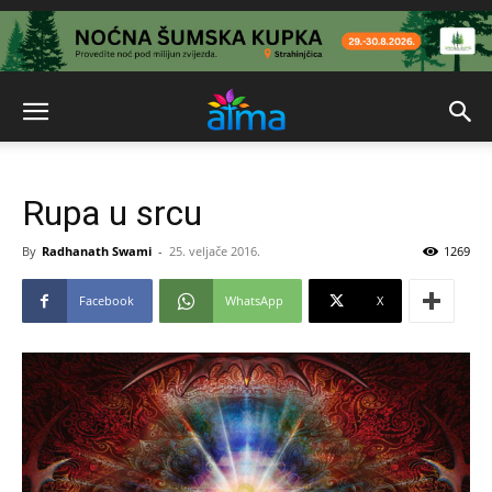
Rupa u srcu
By
Radhanath Swami
-
25. veljače 2016.
1269
Facebook
WhatsApp
X