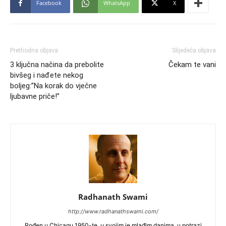
Facebook
WhatsApp
X
Prethodna objava
Slijedeća objava
3 ključna načina da prebolite
Čekam te vani
bivšeg i nađete nekog
boljeg:”Na korak do vječne
ljubavne priče!”
Radhanath Swami
http://www.radhanathswami.com/
Rođen u Chicagu 1950-te, u svojim je mlađim danima, u potrazi