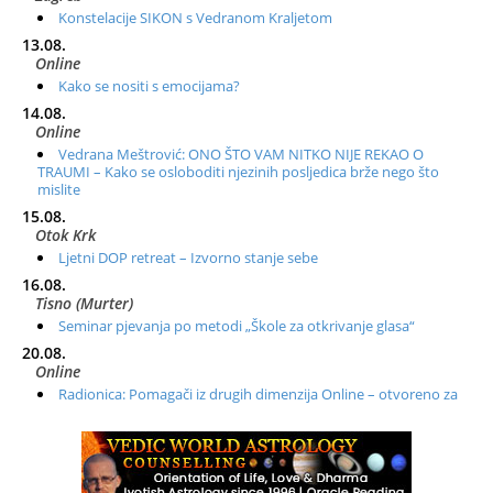
Konstelacije SIKON s Vedranom Kraljetom
13.08.
Online
Kako se nositi s emocijama?
14.08.
Online
Vedrana Meštrović: ONO ŠTO VAM NITKO NIJE REKAO O
TRAUMI – Kako se osloboditi njezinih posljedica brže nego što
mislite
15.08.
Otok Krk
Ljetni DOP retreat – Izvorno stanje sebe
16.08.
Tisno (Murter)
Seminar pjevanja po metodi „Škole za otkrivanje glasa“
20.08.
Online
Radionica: Pomagači iz drugih dimenzija Online – otvoreno za
sve
21.08.
Zagreb+Online
Osnovni ThetaHealing® tečaj, Zagreb i Online