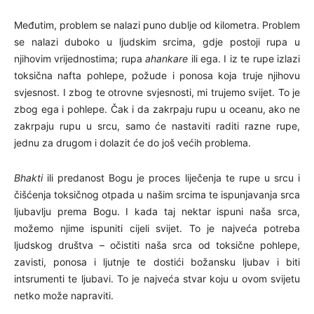
Međutim, problem se nalazi puno dublje od kilometra. Problem
se nalazi duboko u ljudskim srcima, gdje postoji rupa u
njihovim vrijednostima; rupa
ahankare
ili ega. I iz te rupe izlazi
toksična nafta pohlepe, požude i ponosa koja truje njihovu
svjesnost. I zbog te otrovne svjesnosti, mi trujemo svijet. To je
zbog ega i pohlepe. Čak i da zakrpaju rupu u oceanu, ako ne
zakrpaju rupu u srcu, samo će nastaviti raditi razne rupe,
jednu za drugom i dolazit će do još većih problema.
Bhakti
ili predanost Bogu je proces liječenja te rupe u srcu i
čišćenja toksičnog otpada u našim srcima te ispunjavanja srca
ljubavlju prema Bogu. I kada taj nektar ispuni naša srca,
možemo njime ispuniti cijeli svijet. To je najveća potreba
ljudskog društva – očistiti naša srca od toksične pohlepe,
zavisti, ponosa i ljutnje te dostići božansku ljubav i biti
intsrumenti te ljubavi. To je najveća stvar koju u ovom svijetu
netko može napraviti.