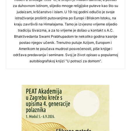
za duhovnom istinom, slijedio mnoge religijske puteve kao što su
judaizam, kršćanstvo i islam. U 19-toj godini odlučio je svoje
istraživanje proširiti putovanjima po Europi i Bliskom Istoku, na
kraju završivši na Himalajama. Tamo je izvjesno vrijeme slijedio
tradiciju šivaizma, a za to vrijeme je došao u kontakt s A.C.
Bhaktivedanta Swami Prabhupadom te nekoliko godina kasnije
postao njegov učenik. Trenutno putuje Azijom, Europom i
Amerikom te poučava mudrost posvećenosti, piše knjige i
održava predavanja i seminare. Svoj je život opisao u popularnoj
autobiografskoj knjizi "U potrazi za domom".