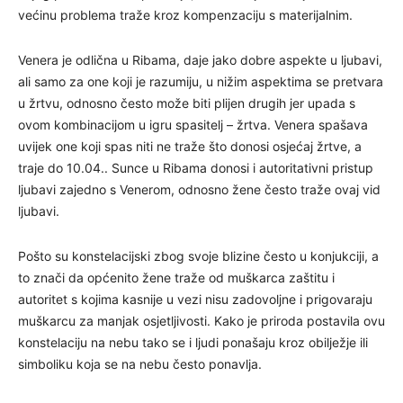
većinu problema traže kroz kompenzaciju s materijalnim.
Venera je odlična u Ribama, daje jako dobre aspekte u ljubavi,
ali samo za one koji je razumiju, u nižim aspektima se pretvara
u žrtvu, odnosno često može biti plijen drugih jer upada s
ovom kombinacijom u igru spasitelj – žrtva. Venera spašava
uvijek one koji spas niti ne traže što donosi osjećaj žrtve, a
traje do 10.04.. Sunce u Ribama donosi i autoritativni pristup
ljubavi zajedno s Venerom, odnosno žene često traže ovaj vid
ljubavi.
Pošto su konstelacijski zbog svoje blizine često u konjukciji, a
to znači da općenito žene traže od muškarca zaštitu i
autoritet s kojima kasnije u vezi nisu zadovoljne i prigovaraju
muškarcu za manjak osjetljivosti. Kako je priroda postavila ovu
konstelaciju na nebu tako se i ljudi ponašaju kroz obilježje ili
simboliku koja se na nebu često ponavlja.