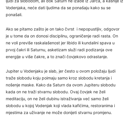
ljudi za slobodom, ali dok Saturn ne izađe iz Jarca, a kasnije iz
Vodenjaka, neće dati ljudima da se ponašaju kako su se
ponašali.
Ako se pitamo zašto je on tako čvrst i nepopustljiv, odgovor
je u tome da on donosi disciplinu, ograničenje radi rasta. On
ne voli previše raskalašenost jer libido ili kundalini spava u
prvoj čakri ili Saturnu, asketizam služi radi podizanja ove
energije u više čakre, a to znači čovjekovo odrastanje.
Jupiter u Vodenjaku je slab, jer često u ovom položaju ljudi
traže slobodu koju poimaju samo kroz slobodu kretanja i
nošenje maske. Kako da Saturn da ovom Jupiteru slobodu
kada on ne traži stvarnu slobodu. Ovaj čovjek ne želi
meditaciju, on ne želi dubinu istraživanja već samo želi
slobodu u kojoj Vodenjak koji vlada kafićima, restoranima i
mjestima za uživanje ne može donijeti stvarnu promjenu.