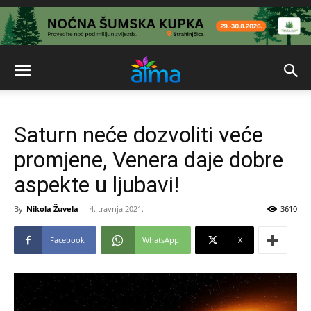
Saturn neće dozvoliti veće
promjene, Venera daje dobre
aspekte u ljubavi!
By
Nikola Žuvela
-
4. travnja 2021.
3610
Facebook
WhatsApp
X