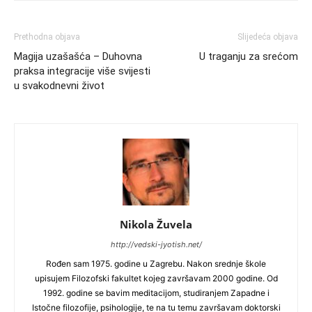
Prethodna objava
Slijedeća objava
Magija uzašašća – Duhovna
U traganju za srećom
praksa integracije više svijesti
u svakodnevni život
Nikola Žuvela
http://vedski-jyotish.net/
Rođen sam 1975. godine u Zagrebu. Nakon srednje škole
upisujem Filozofski fakultet kojeg završavam 2000 godine. Od
1992. godine se bavim meditacijom, studiranjem Zapadne i
Istočne filozofije, psihologije, te na tu temu završavam doktorski