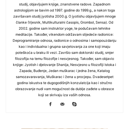
studij, objavljujem knjige, znanstvene radove. Zapadnom
astrologijom se bavim od 1997. godine do 1999.g., a nakon toga
završavam studij jyotisha 2000.g. O jyotishu objavljujem mnoge
članke (Vjesnik, Multikulturalni časopis, Grombol, Sensa). Od
2002. godine sam instruktor yoge, te podučavam tehnike
meditacije. Također, vikendom održavam slijedeće radionice:
Deprogramiranje odnosa, radionice o odnosima i samopouzdanju
kao i individualna i grupna savjetovanja za one koji imaju
poteškoća u braku ili vezi. Završio sam doktorski studij, smjer
filozofija na temu filozofije i nesvjesnog. Također, sam objavio
knjige: Jyotish i djelovanje Shanija, Nesvjesno u filozofiji Istoka i
Zapada, Buđenje, Jedan muškarac i jedna žena, Katalog
samozavaravanja, Muškarac i žena u procjepu. Dvadesetpet
godina iskustva te dugogodišnjih konzulatcija kao i stručno
obrazovanje nudi vam mogućnost da dublje zađete u obrasce
koji se skrivaju iza vaših odnosa.