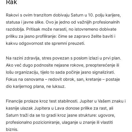
Rak
Rakovi s ovim tranzitom dobivaju Saturn u 10. polju karijere,
statusa i javne slike. Ovo je jedno od važnijih profesionalnih
razdoblja. Pritisak može narasti, no istovremeno dobivate
priliku za jasno profiliranje: čime se zapravo želite baviti i
kakvu odgovornost ste spremni preuzeti.
Na razini zdravlja, stres povezan s poslom izlazi u prvi plan.
Ako već dugo podnosite nejasne rokove, preopterećenje ili
lošu organizaciju, tijelo to sada počinje jasno signalizirati.
Fokus na osnovama – redovit obrok, san, kretanje – postaje
dio karijernog plana, ne luksuz.
Financije prolaze kroz test stabilnosti. Jupiter u Vašem znaku i
kasnije ulazak Jupitera u Lava donose prilike za rast, ali
Saturn traži da se to gradi kroz jasne strukture: ugovore,
profesionalno pozicioniranje, ulaganje u znanje ili vlastiti
biznis.