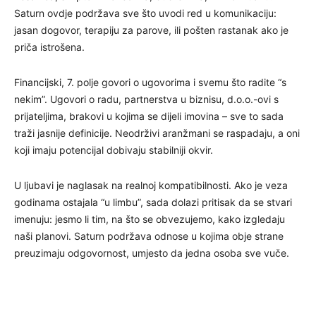
Saturn ovdje podržava sve što uvodi red u komunikaciju:
jasan dogovor, terapiju za parove, ili pošten rastanak ako je
priča istrošena.
Financijski, 7. polje govori o ugovorima i svemu što radite “s
nekim”. Ugovori o radu, partnerstva u biznisu, d.o.o.-ovi s
prijateljima, brakovi u kojima se dijeli imovina – sve to sada
traži jasnije definicije. Neodrživi aranžmani se raspadaju, a oni
koji imaju potencijal dobivaju stabilniji okvir.
U ljubavi je naglasak na realnoj kompatibilnosti. Ako je veza
godinama ostajala “u limbu”, sada dolazi pritisak da se stvari
imenuju: jesmo li tim, na što se obvezujemo, kako izgledaju
naši planovi. Saturn podržava odnose u kojima obje strane
preuzimaju odgovornost, umjesto da jedna osoba sve vuče.