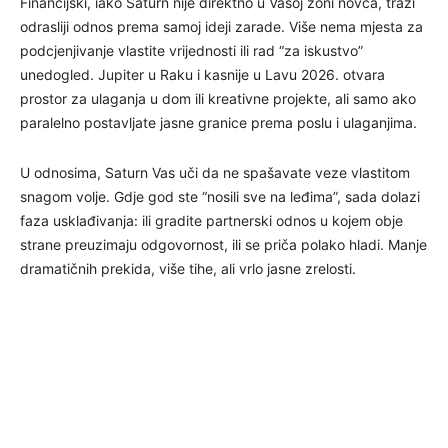
Financijski, iako Saturn nije direktno u Vašoj zoni novca, traži
odrasliji odnos prema samoj ideji zarade. Više nema mjesta za
podcjenjivanje vlastite vrijednosti ili rad “za iskustvo”
unedogled. Jupiter u Raku i kasnije u Lavu 2026. otvara
prostor za ulaganja u dom ili kreativne projekte, ali samo ako
paralelno postavljate jasne granice prema poslu i ulaganjima.
U odnosima, Saturn Vas uči da ne spašavate veze vlastitom
snagom volje. Gdje god ste “nosili sve na leđima”, sada dolazi
faza usklađivanja: ili gradite partnerski odnos u kojem obje
strane preuzimaju odgovornost, ili se priča polako hladi. Manje
dramatičnih prekida, više tihe, ali vrlo jasne zrelosti.