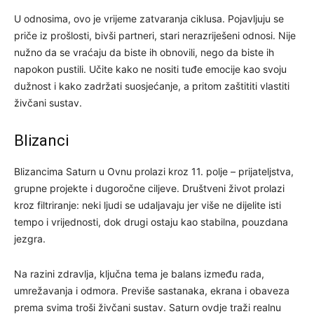
U odnosima, ovo je vrijeme zatvaranja ciklusa. Pojavljuju se
priče iz prošlosti, bivši partneri, stari nerazriješeni odnosi. Nije
nužno da se vraćaju da biste ih obnovili, nego da biste ih
napokon pustili. Učite kako ne nositi tuđe emocije kao svoju
dužnost i kako zadržati suosjećanje, a pritom zaštititi vlastiti
živčani sustav.
Blizanci
Blizancima Saturn u Ovnu prolazi kroz 11. polje – prijateljstva,
grupne projekte i dugoročne ciljeve. Društveni život prolazi
kroz filtriranje: neki ljudi se udaljavaju jer više ne dijelite isti
tempo i vrijednosti, dok drugi ostaju kao stabilna, pouzdana
jezgra.
Na razini zdravlja, ključna tema je balans između rada,
umrežavanja i odmora. Previše sastanaka, ekrana i obaveza
prema svima troši živčani sustav. Saturn ovdje traži realnu