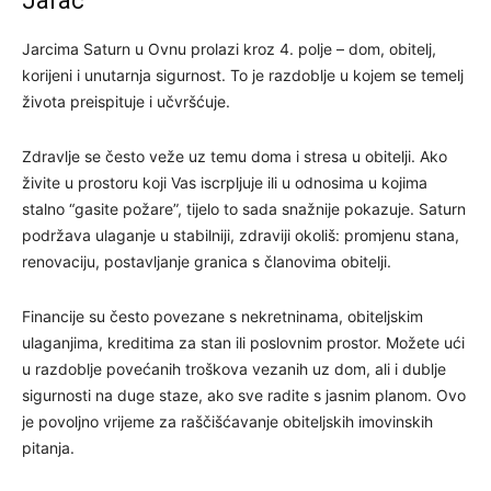
Jarac
Jarcima Saturn u Ovnu prolazi kroz 4. polje – dom, obitelj,
korijeni i unutarnja sigurnost. To je razdoblje u kojem se temelj
života preispituje i učvršćuje.
Zdravlje se često veže uz temu doma i stresa u obitelji. Ako
živite u prostoru koji Vas iscrpljuje ili u odnosima u kojima
stalno “gasite požare”, tijelo to sada snažnije pokazuje. Saturn
podržava ulaganje u stabilniji, zdraviji okoliš: promjenu stana,
renovaciju, postavljanje granica s članovima obitelji.
Financije su često povezane s nekretninama, obiteljskim
ulaganjima, kreditima za stan ili poslovnim prostor. Možete ući
u razdoblje povećanih troškova vezanih uz dom, ali i dublje
sigurnosti na duge staze, ako sve radite s jasnim planom. Ovo
je povoljno vrijeme za raščišćavanje obiteljskih imovinskih
pitanja.