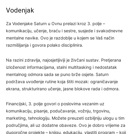
Vodenjak
Za Vodenjake Saturn u Ovnu prelazi kroz 3. polje –
komunikaciju, učenje, braću i sestre, susjede i svakodnevne
mentalne navike. Ovo je razdoblje u kojem se Vaš način
razmišljanja i govora polako disciplinira.
Na razini zdravlja, najosjetljiviji je živčani sustav. Pretjerana
izloženost informacijama, stalni multitasking i nedostatak
mentalnog odmora sada se puno brže osjete. Saturn
podržava uvođenje rutine koja štiti mozak: ograničavanje
ekrana, strukturirano učenje, jasne blokove rada i odmora.
Financijski, 3. polje govori o poslovima vezanim uz
komunikaciju, pisanje, podučavanje, vožnju, trgovinu,
marketing, tehnologiju. Možete preuzeti ozbiljniju ulogu u tim
područjima, ali uz dodatne obaveze. Ovo je dobro vrijeme za
dugoročne projekte – knjigu, edukaciju, vlastiti program – koji