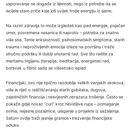
usporavanje ne događa iz lijenosti, nego iz potrebe da se
iscijele stare priče koje još uvijek troše energiju iz sjene.
Na razini zdravlja to može izgledati kao pad energije, pojačan
umor, povremena nesanica ili naprotiv – potreba za znatno
više sna. Teme anksioznosti, psihosomatskih simptoma, starih
trauma i neproživljenih emocija izlaze na površinu i traže
stručnu podršku ili dublji unutarnji rad. Sve što radite za
mentalnu higijenu (terapija, meditacija, energetski rad,
boravak u tišini) sada se višestruko isplati.
Financijski, ovo nije tipično razdoblje velikih vanjskih skokova,
više je riječ o raščišćavanju starih gubitaka, dugova,
zajedničkih financija i nesvjesnih obrazaca trošenja. Često se
pokaže gdje novac “curi” kroz nevidljive rupe – pomaganje
svima, nejasne pozajmice, ulaganje u projekte iz sažaljenja.
Saturn ovdje traži jasnije granice i trezvenije financijske
odluke.