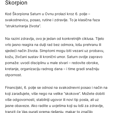
Škorpion
Kod Škorpiona Saturn u Ovnu prolazi kroz 6. polje –
svakodnevicu, posao, rutine i zdravlje. To je klasična faza
“strukturiranja života”.
Na razini zdravlja, ovo je jedan od konkretnijih ciklusa. Tijelo
vrlo jasno reagira na dulji rad bez odmora, lošu prehranu ili
sjedeći način života. Simptomi mogu biti vezani uz probavu,
kožu, živčani sustav ili kronični umor. Saturn ovdje zapravo
pomaže: uvodi disciplinu u male stvari – redovite obroke,
kretanje, organizaciju radnog dana – i time gradi snažniju
otpornost.
Financijski, 6. polje se odnosi na svakodnevni posao i način na
koji zarađujete, više nego na velike “skokove”. Možete dobiti
više odgovornosti, stabilniji ugovor ili novi tip posla, ali uz
jasne obaveze. Ako radite u uvjetima koji su loši za zdravlje,
tranzit će Vas gurati prema rješenju, makar to značilo