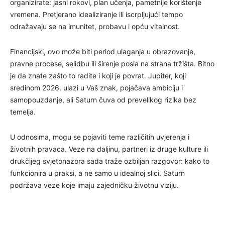
organizirate: jasni rokovi, plan učenja, pametnije korištenje
vremena. Pretjerano idealiziranje ili iscrpljujući tempo
odražavaju se na imunitet, probavu i opću vitalnost.
Financijski, ovo može biti period ulaganja u obrazovanje,
pravne procese, selidbu ili širenje posla na strana tržišta. Bitno
je da znate zašto to radite i koji je povrat. Jupiter, koji
sredinom 2026. ulazi u Vaš znak, pojačava ambiciju i
samopouzdanje, ali Saturn čuva od prevelikog rizika bez
temelja.
U odnosima, mogu se pojaviti teme različitih uvjerenja i
životnih pravaca. Veze na daljinu, partneri iz druge kulture ili
drukčijeg svjetonazora sada traže ozbiljan razgovor: kako to
funkcionira u praksi, a ne samo u idealnoj slici. Saturn
podržava veze koje imaju zajedničku životnu viziju.