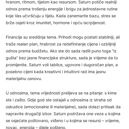
hranom, ritmom, tijelom kao resursom. Saturn potiče realniji
odnos prema trošenju energije i brigu za jednostavne rutine
koje Vas učvršćuju u tijelu. Kada zanemarite bazu, stres se
brže osjeti kroz imunitet, hormone i opću iscrpljenost.
Financije su središnja tema. Prihodi mogu postati stabilniji, ali
traže realan plan, hrabrost za redefiniranje cijena i ozbiljniji
odnos prema budžetu. Ako ste do sada radili puno toga “iz
gušta” bez jasne financijske strukture, sada je vrijeme da to
promijenite. Saturn voli tablice, ugovore i dugoročan plan, a
posebno cijeni kada kreativni i intuitivni rad ima jasnu
materijalnu osnovu.
U odnosima, tema vrijednosti prelijeva se na pitanje: s kime
ste i zašto. Gdje god ste ostajali u odnosima iz straha od
oskudice (emocionalne ili materijalne), sada dolazi pritisak da
napravite drugačiji izbor. Saturn podržava one veze u kojima
se osjećate poštovano, viđeno i u kojima se resursi – vrijeme,
novac, energija – dijele pošteno.