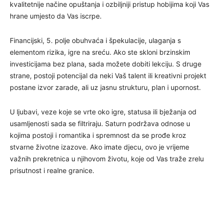
kvalitetnije načine opuštanja i ozbiljniji pristup hobijima koji Vas
hrane umjesto da Vas iscrpe.
Financijski, 5. polje obuhvaća i špekulacije, ulaganja s
elementom rizika, igre na sreću. Ako ste skloni brzinskim
investicijama bez plana, sada možete dobiti lekciju. S druge
strane, postoji potencijal da neki Vaš talent ili kreativni projekt
postane izvor zarade, ali uz jasnu strukturu, plan i upornost.
U ljubavi, veze koje se vrte oko igre, statusa ili bježanja od
usamljenosti sada se filtriraju. Saturn podržava odnose u
kojima postoji i romantika i spremnost da se prođe kroz
stvarne životne izazove. Ako imate djecu, ovo je vrijeme
važnih prekretnica u njihovom životu, koje od Vas traže zrelu
prisutnost i realne granice.