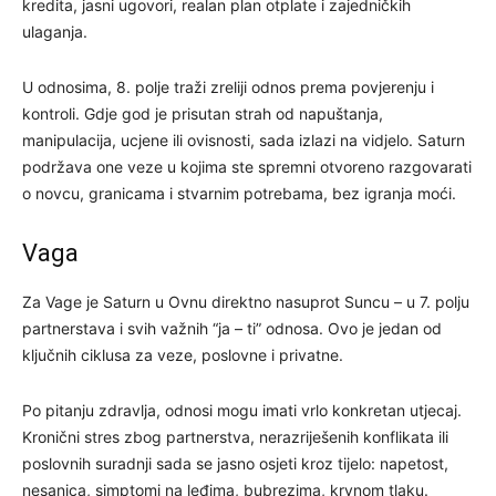
kredita, jasni ugovori, realan plan otplate i zajedničkih
ulaganja.
U odnosima, 8. polje traži zreliji odnos prema povjerenju i
kontroli. Gdje god je prisutan strah od napuštanja,
manipulacija, ucjene ili ovisnosti, sada izlazi na vidjelo. Saturn
podržava one veze u kojima ste spremni otvoreno razgovarati
o novcu, granicama i stvarnim potrebama, bez igranja moći.
Vaga
Za Vage je Saturn u Ovnu direktno nasuprot Suncu – u 7. polju
partnerstava i svih važnih “ja – ti” odnosa. Ovo je jedan od
ključnih ciklusa za veze, poslovne i privatne.
Po pitanju zdravlja, odnosi mogu imati vrlo konkretan utjecaj.
Kronični stres zbog partnerstva, nerazriješenih konflikata ili
poslovnih suradnji sada se jasno osjeti kroz tijelo: napetost,
nesanica, simptomi na leđima, bubrezima, krvnom tlaku.