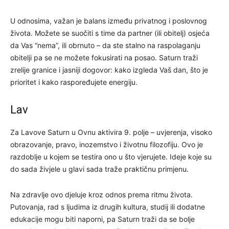
U odnosima, važan je balans između privatnog i poslovnog
života. Možete se suočiti s time da partner (ili obitelj) osjeća
da Vas “nema”, ili obrnuto – da ste stalno na raspolaganju
obitelji pa se ne možete fokusirati na posao. Saturn traži
zrelije granice i jasniji dogovor: kako izgleda Vaš dan, što je
prioritet i kako raspoređujete energiju.
Lav
Za Lavove Saturn u Ovnu aktivira 9. polje – uvjerenja, visoko
obrazovanje, pravo, inozemstvo i životnu filozofiju. Ovo je
razdoblje u kojem se testira ono u što vjerujete. Ideje koje su
do sada živjele u glavi sada traže praktičnu primjenu.
Na zdravlje ovo djeluje kroz odnos prema ritmu života.
Putovanja, rad s ljudima iz drugih kultura, studij ili dodatne
edukacije mogu biti naporni, pa Saturn traži da se bolje