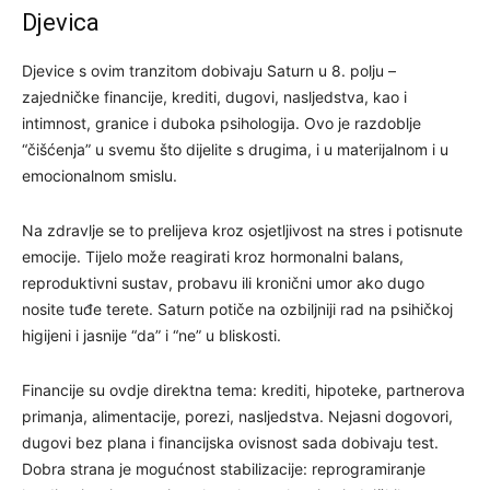
Djevica
Djevice s ovim tranzitom dobivaju Saturn u 8. polju –
zajedničke financije, krediti, dugovi, nasljedstva, kao i
intimnost, granice i duboka psihologija. Ovo je razdoblje
“čišćenja” u svemu što dijelite s drugima, i u materijalnom i u
emocionalnom smislu.
Na zdravlje se to prelijeva kroz osjetljivost na stres i potisnute
emocije. Tijelo može reagirati kroz hormonalni balans,
reproduktivni sustav, probavu ili kronični umor ako dugo
nosite tuđe terete. Saturn potiče na ozbiljniji rad na psihičkoj
higijeni i jasnije “da” i “ne” u bliskosti.
Financije su ovdje direktna tema: krediti, hipoteke, partnerova
primanja, alimentacije, porezi, nasljedstva. Nejasni dogovori,
dugovi bez plana i financijska ovisnost sada dobivaju test.
Dobra strana je mogućnost stabilizacije: reprogramiranje