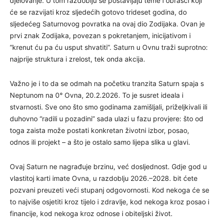
djelovanje. U tom razdoblju se postavljaju teme i obrasci koji
će se razvijati kroz sljedećih gotovo trideset godina, do
sljedećeg Saturnovog povratka na ovaj dio Zodijaka. Ovan je
prvi znak Zodijaka, povezan s pokretanjem, inicijativom i
“krenut ću pa ću usput shvatiti”. Saturn u Ovnu traži suprotno:
najprije struktura i zrelost, tek onda akcija.
Važno je i to da se odmah na početku tranzita Saturn spaja s
Neptunom na 0° Ovna, 20.2.2026. To je susret ideala i
stvarnosti. Sve ono što smo godinama zamišljali, priželjkivali ili
duhovno “radili u pozadini” sada ulazi u fazu provjere: što od
toga zaista može postati konkretan životni izbor, posao,
odnos ili projekt – a što je ostalo samo lijepa slika u glavi.
Ovaj Saturn ne nagrađuje brzinu, već dosljednost. Gdje god u
vlastitoj karti imate Ovna, u razdoblju 2026.–2028. bit ćete
pozvani preuzeti veći stupanj odgovornosti. Kod nekoga će se
to najviše osjetiti kroz tijelo i zdravlje, kod nekoga kroz posao i
financije, kod nekoga kroz odnose i obiteljski život.