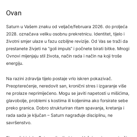
Ovan
Saturn u Vašem znaku od veljače/februara 2026. do proljeća
2028. označava veliku osobnu prekretnicu. Identitet, tijelo i
životni smjer ulaze u fazu ozbiljne revizije. Od Vas se traži da
prestanete živjeti na “goli impuls” i počnete birati bitke. Mnogi
Ovnovi mijenjaju stil života, način rada i način na koji troše
energiju.
Na razini zdravlja tijelo postaje vrlo iskren pokazivač.
Preopterećenje, neredovit san, kronični stres i izgaranje više
ne prolaze neprimijećeno. Mogu se javiti napetosti u mišićima,
glavobolje, problemi s kostima ili koljenima ako forsirate sebe
preko granica. Dobro strukturiran ritam spavanja, kretanja i
rada sada je ključan – Saturn nagrađuje disciplinu, ne
savršenstvo.