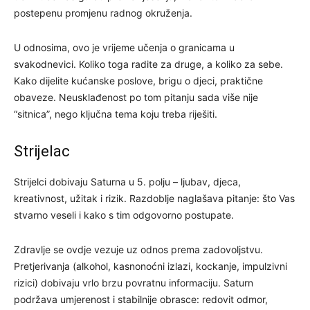
postepenu promjenu radnog okruženja.
U odnosima, ovo je vrijeme učenja o granicama u
svakodnevici. Koliko toga radite za druge, a koliko za sebe.
Kako dijelite kućanske poslove, brigu o djeci, praktične
obaveze. Neusklađenost po tom pitanju sada više nije
“sitnica”, nego ključna tema koju treba riješiti.
Strijelac
Strijelci dobivaju Saturna u 5. polju – ljubav, djeca,
kreativnost, užitak i rizik. Razdoblje naglašava pitanje: što Vas
stvarno veseli i kako s tim odgovorno postupate.
Zdravlje se ovdje vezuje uz odnos prema zadovoljstvu.
Pretjerivanja (alkohol, kasnonoćni izlazi, kockanje, impulzivni
rizici) dobivaju vrlo brzu povratnu informaciju. Saturn
podržava umjerenost i stabilnije obrasce: redovit odmor,