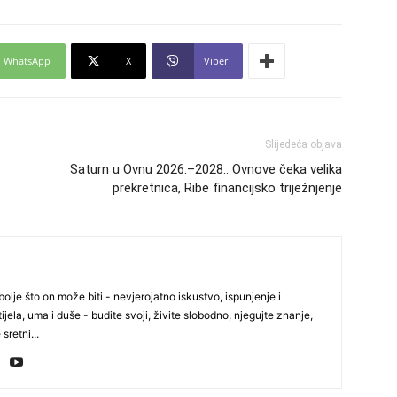
27
WhatsApp
X
Viber
29
Slijedeća objava
Saturn u Ovnu 2026.–2028.: Ovnove čeka velika
prekretnica, Ribe financijsko triježnjenje
30
olje što on može biti - nevjerojatno iskustvo, ispunjenje i
ijela, uma i duše - budite svoji, živite slobodno, njegujte znanje,
31
 sretni...
28