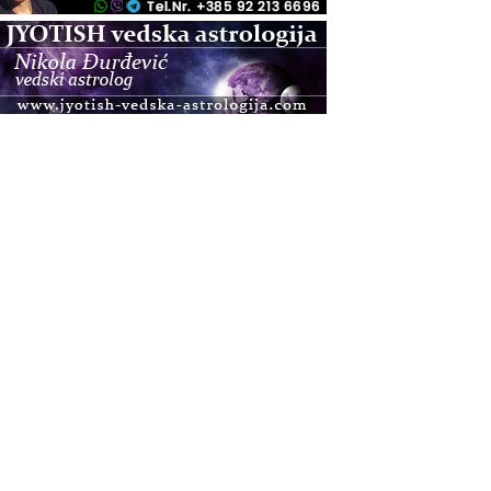
.08.
Zagreb
Osnovna radionica za izscjeljivanje pranom (Basic
Pranic Healing course)
Pula
Access BARS®, otpusti stres
.08.
Pula
Access Energetski Facelift®
.08.
Zagreb
Pjesma srca / Zagreb
Online
Tečaj Višeg Vodstva, razvijanja intuicije i Akaša
zapisa
.08.
Online
Upisi u program Profesionalni hipnoterapeut —
nova generacija kreće 25.08. 2026.
.08.
Online
Postanite Nositelj Vibracije Nove Zemlje