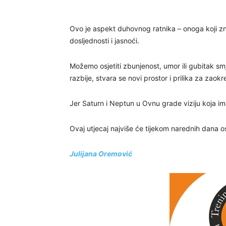
Ovo je aspekt duhovnog ratnika – onoga koji zna
dosljednosti i jasnoći.
Možemo osjetiti zbunjenost, umor ili gubitak smj
razbije, stvara se novi prostor i prilika za zaokre
Jer Saturn i Neptun u Ovnu grade viziju koja im
Ovaj utjecaj najviše će tijekom narednih dana osje
Julijana Oremović