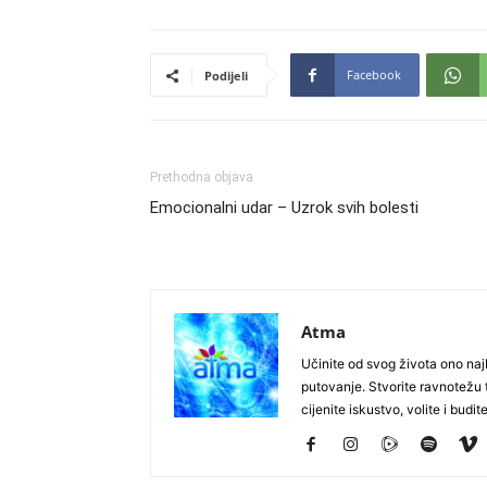
Facebook
Podijeli
Prethodna objava
Emocionalni udar – Uzrok svih bolesti
Atma
Učinite od svog života ono najb
putovanje. Stvorite ravnotežu t
cijenite iskustvo, volite i budite