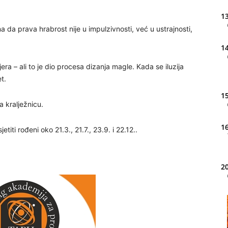
13
 da prava hrabrost nije u impulzivnosti, već u ustrajnosti,
14
era – ali to je dio procesa dizanja magle. Kada se iluzija
t.
15
a kralježnicu.
16
titi rođeni oko 21.3., 21.7., 23.9. i 22.12..
20
21