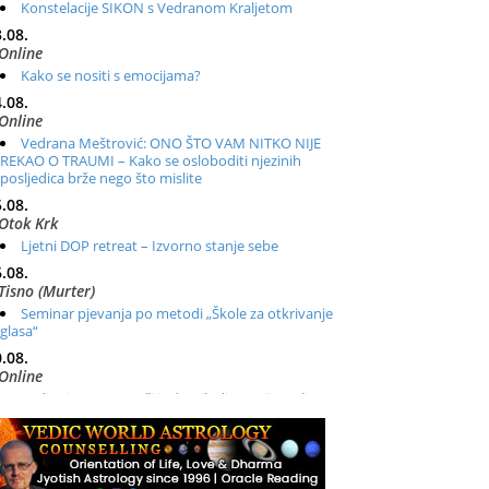
Konstelacije SIKON s Vedranom Kraljetom
.08.
Online
Kako se nositi s emocijama?
.08.
Online
Vedrana Meštrović: ONO ŠTO VAM NITKO NIJE
REKAO O TRAUMI – Kako se osloboditi njezinih
posljedica brže nego što mislite
.08.
Otok Krk
Ljetni DOP retreat – Izvorno stanje sebe
.08.
Tisno (Murter)
Seminar pjevanja po metodi „Škole za otkrivanje
glasa“
.08.
Online
Radionica: Pomagači iz drugih dimenzija Online –
otvoreno za sve
.08.
Zagreb+Online
Osnovni ThetaHealing® tečaj, Zagreb i Online