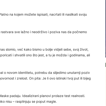
tno na kojem možete ispisati, nacrtati ili naslikati svoju
 rastvara sve lažno i neodrživo i poziva nas da počnemo
 nas slomio, već kako bismo u bolje vidjeli sebe, svoj život,
 poricati i shvatili ono što jest, a tu je možda i godinama, ali
l o novom identitetu, potrebu da slijedimo unutarnji poziv
nost i zrelost. On pita: Je li ovo istinski tvoj put ili bijeg
aske padaju. Idealizirani planovi prolaze test realnosti.
ko nisu – rasplinjuju se poput magle.