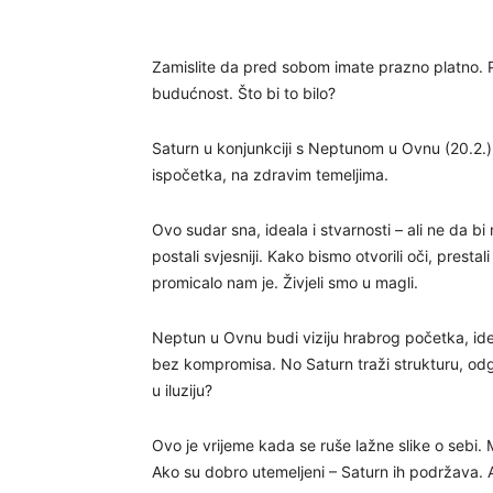
Zamislite da pred sobom imate prazno platno. Pla
budućnost. Što bi to bilo?
Saturn u konjunkciji s Neptunom u Ovnu (20.2.)
ispočetka, na zdravim temeljima.
Ovo sudar sna, ideala i stvarnosti – ali ne da bi
postali svjesniji. Kako bismo otvorili oči, prestali
promicalo nam je. Živjeli smo u magli.
Neptun u Ovnu budi viziju hrabrog početka, idea
bez kompromisa. No Saturn traži strukturu, odgovor
u iluziju?
Ovo je vrijeme kada se ruše lažne slike o sebi. M
Ako su dobro utemeljeni – Saturn ih podržava. A