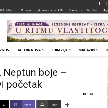
08.08.2026.
O nama
Oglašavajte se na ATMI
Newsletter
Webshop
Uvje
VNOST
ALTERNATIVA
ZDRAVLJE
MAGAZIN
R
r, Neptun boje –
vi početak
1861
X
Viber
Print