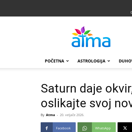
Atma
POČETNA
ASTROLOGIJA
DUHO
Saturn daje okvi
oslikajte svoj no
By
Atma
-
20. veljače 2026.
Facebook
WhatsApp