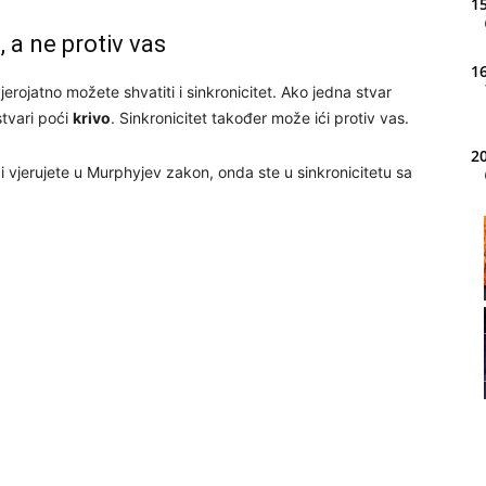
15
 a ne protiv vas
16
jerojatno možete shvatiti i sinkronicitet. Ako jedna stvar
stvari poći
krivo
. Sinkronicitet također može ići protiv vas.
20
i vjerujete u Murphyjev zakon, onda ste u sinkronicitetu sa
21
22
23