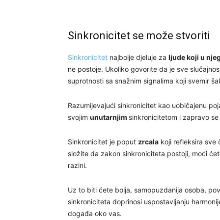
Sinkronicitet se može stvoriti
Sinkronicitet
najbolje djeluje za
ljude koji u nje
ne postoje. Ukoliko govorite da je sve slučajnos
suprotnosti sa snažnim signalima koji svemir šal
Razumijevajući sinkronicitet kao uobičajenu po
svojim
unutarnjim
sinkronicitetom i zapravo se
Sinkronicitet je poput
zrcala
koji refleksira sve
složite da zakon sinkroniciteta postoji, moći će
razini.
Uz to biti ćete bolja, samopuzdanija osoba, po
sinkroniciteta doprinosi uspostavljanju harmonij
događa oko vas.