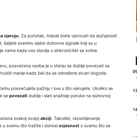
ga vjeruju
. Za početak, trebali biste vjerovati da slučajnosti
t, šaljete svemiru slabe duhovne signale koji su u
je vama kada vas stavlja u sinkronicitet sa svime.
javu, posvećena osoba je u stanju se dublje povezati sa
09
 truditi manje kada želi da se određene stvari dogode.
 čemu posvećujete pažnju i sve u što vjerujete. Ukoliko se
13
te se
povezati
dublje i slati snažnije poruke na duhovnoj
14
većena svakoj svojoj
akciji
. Također, razumijevanje
e u svemu što tražite i donosi
svjesnost
o svemu što se