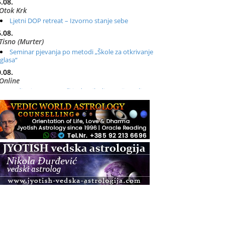
.08.
Otok Krk
Ljetni DOP retreat – Izvorno stanje sebe
.08.
Tisno (Murter)
Seminar pjevanja po metodi „Škole za otkrivanje
glasa“
.08.
Online
Radionica: Pomagači iz drugih dimenzija Online –
otvoreno za sve
.08.
Zagreb+Online
Osnovni ThetaHealing® tečaj, Zagreb i Online
.08.
Zagreb
Osnovna radionica za izscjeljivanje pranom (Basic
Pranic Healing course)
Pula
Access BARS®, otpusti stres
.08.
Pula
Access Energetski Facelift®