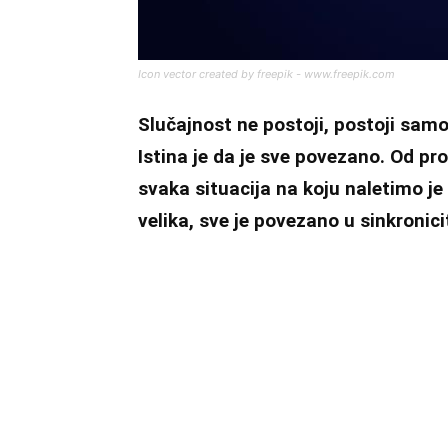
Icon vector created by freepik - www.freepik.com
Slučajnost ne postoji, postoji sam
Istina je da je sve povezano. Od pr
svaka situacija na koju naletimo je 
velika, sve je povezano u sinkronici