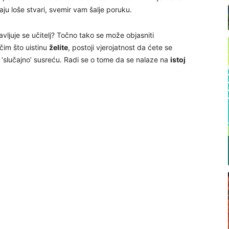
ju loše stvari, svemir vam šalje poruku.
vljuje se učitelj? Točno tako se može objasniti
ečim što uistinu
želite
, postoji vjerojatnost da ćete se
di ‘slučajno’ susreću. Radi se o tome da se nalaze na
istoj