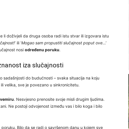
te li doživjeli da druga osoba radi istu stvar ili izgovara istu
učajnost!
‘ ili ‘
Mogao sam propustiti slučajnost poput ove
…’
lučajnost nosi
određenu poruku
.
znanost iza slučajnosti
ko sadašnjosti do budućnosti – svaka situacija na koju
li velika, sve je povezano u sinkronicitetu.
svemiru
. Nesvjesno prenosite svoje misli drugim ljudima.
ani. Ne postoji odvojenost između vas i bilo koga i bilo
u poruku. Bilo da se radi o savršenom danu u kojem sve