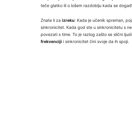
teče glatko ili o lošem razdoblju kada se događa
Znate li za
izreku
: Kada je učenik spreman, poja
sinkronicitet. Kada god ste u sinkronicitetu s n
povezati s time. To je razlog zašto se slični lju
frekvenciji
i sinkronicitet čini svoje da ih spoji.