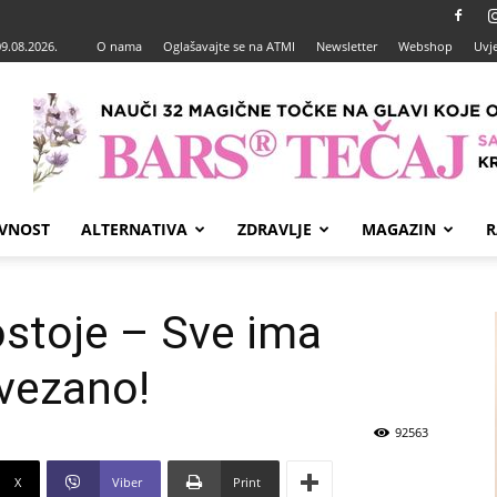
09.08.2026.
O nama
Oglašavajte se na ATMI
Newsletter
Webshop
Uvje
VNOST
ALTERNATIVA
ZDRAVLJE
MAGAZIN
R
ostoje – Sve ima
ovezano!
92563
X
Viber
Print