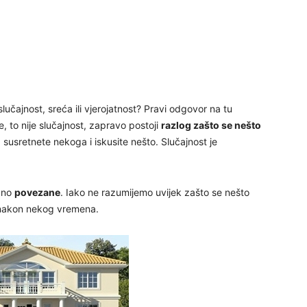
24
25
slučajnost, sreća ili vjerojatnost? Pravi odgovor na tu
e, to nije slučajnost, zapravo postoji
razlog zašto se nešto
 susretnete nekoga i iskusite nešto. Slučajnost je
26
puno
povezane
. Iako ne razumijemo uvijek zašto se nešto
27
t nakon nekog vremena.
28
29