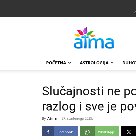
Atma
POČETNA
ASTROLOGIJA
DUHO
Slučajnosti ne p
razlog i sve je p
By
Atma
-
27. studenoga 2025.
Facebook
WhatsApp