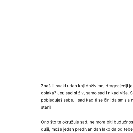
Znaš li, svaki udah koji doživimo, dragocjeniji
oblaka? Jer, sad si živ, samo sad i nikad više. S
pobjeđuješ sebe. I sad kad ti se čini da smisla
stani!
Ono što te okružuje sad, ne mora biti budućnost
duši, može jedan predivan dan lako da od tebe o