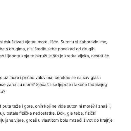
27
29
si osluškivati vjetar, more, lišće. Sutonu si zaboravio ime,
 sebe s drugima, nisi štedio sebe ponekad od drugih.
o i ljepota koja te okružuje što je kratka vijeka, nestat će
eo uz more i pričao valovima, cerekao se na sav glas i
e zaroni u more? Sjećaš li se ljepote i lakoće tadašnjeg
30
ka?
31
t puta teže i gore, onih koji ne vide suton ni more? I znaš li,
 ostale fizičke nedostatke. Dok, gle tebe, fizički
uljane vjere, grcaš u vlastitom bolu mrzeći život do krajnje
28