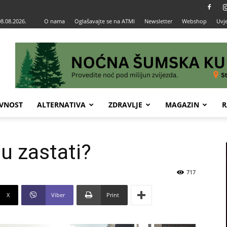
08.08.2026.
O nama
Oglašavajte se na ATMI
Newsletter
Webshop
Uvje
VNOST
ALTERNATIVA
ZDRAVLJE
MAGAZIN
R
tu zastati?
717
X
Viber
Print