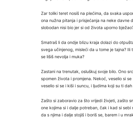
Zar toliki teret nosiš na plećima, da svaka usp
ona nužna pitanja i prisjećanja na neke davne da
slobodan nisi bio jer si od života uporno bježao
Smatraš li da ondje blizu kraja dolazi do otpušt
svega učinjenog, misleći da u tome je tajna? Ili t
se lišiš nevolja i muka?
Zastani na trenutak, osluškuj svoje bilo. Ono sr
spomen života i promjena. Nekoć, veselio si se n
veselio si se i kiši i suncu, i ljudima koji su ti dah 
Zašto si zaboravio za što vrijedi živjeti, zašto 
one kojima si i dalje potreban, čak i kad si sebi n
da s njima i dalje stojiš i boriš se, barem i u mra