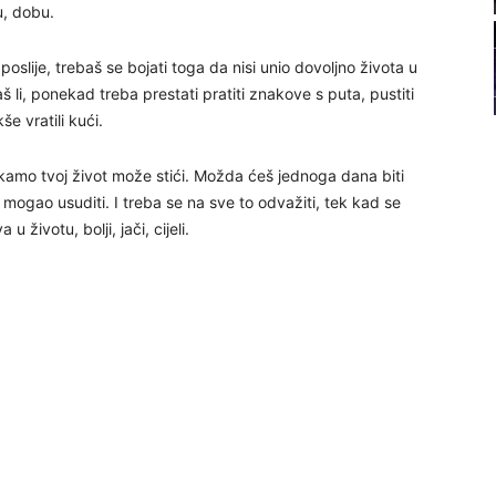
, dobu.
22
poslije, trebaš se bojati toga da nisi unio dovoljno života u
š li, ponekad treba prestati pratiti znakove s puta, pustiti
e vratili kući.
23
š kamo tvoj život može stići. Možda ćeš jednoga dana biti
isi mogao usuditi. I treba se na sve to odvažiti, tek kad se
24
 životu, bolji, jači, cijeli.
25
26