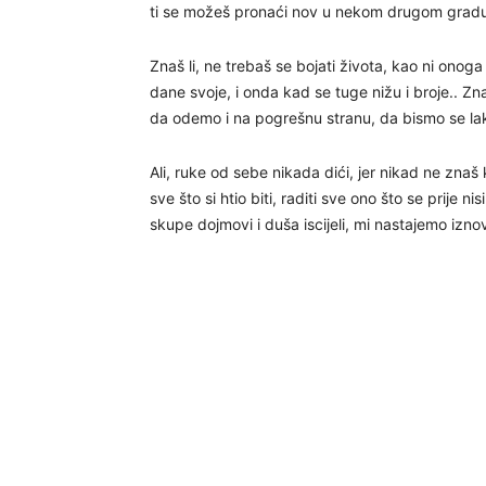
ti se možeš pronaći nov u nekom drugom gradu
Znaš li, ne trebaš se bojati života, kao ni onoga 
dane svoje, i onda kad se tuge nižu i broje.. Zna
da odemo i na pogrešnu stranu, da bismo se lakš
Ali, ruke od sebe nikada dići, jer nikad ne zna
sve što si htio biti, raditi sve ono što se prije n
skupe dojmovi i duša iscijeli, mi nastajemo iznova u