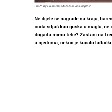
Photo by Guilherme Stecanella on Unsplash
Ne dijele se nagrade na kraju, bar
onda srljaš kao guska u maglu, ne 
događa mimo tebe? Zastani na trenu
u njedrima, nekoć je kucalo luđačk