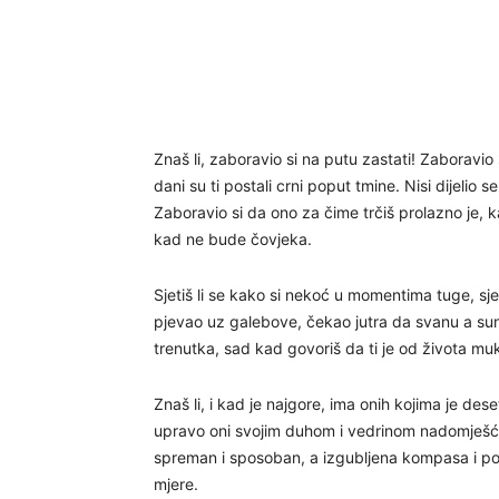
Znaš li, zaboravio si na putu zastati! Zaboravio 
dani su ti postali crni poput tmine. Nisi dijelio
Zaboravio si da ono za čime trčiš prolazno je, ka
kad ne bude čovjeka.
Sjetiš li se kako si nekoć u momentima tuge, sj
pjevao uz galebove, čekao jutra da svanu a sunc
trenutka, sad kad govoriš da ti je od života mu
Znaš li, i kad je najgore, ima onih kojima je dese
upravo oni svojim duhom i vedrinom nadomješćuju
spreman i sposoban, a izgubljena kompasa i polj
mjere.