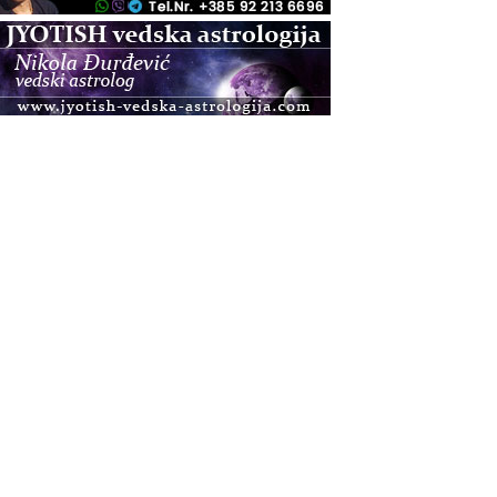
.08.
Zagreb
Osnovna radionica za izscjeljivanje pranom (Basic
Pranic Healing course)
Pula
Access BARS®, otpusti stres
.08.
Pula
Access Energetski Facelift®
.08.
Zagreb
Pjesma srca / Zagreb
Online
Tečaj Višeg Vodstva, razvijanja intuicije i Akaša
zapisa
.08.
Online
Upisi u program Profesionalni hipnoterapeut —
nova generacija kreće 25.08. 2026.
.08.
Online
Postanite Nositelj Vibracije Nove Zemlje