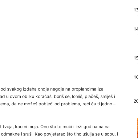
13
14
15
16
 je od svakog izdaha ondje negdje na proplancima iza
ad u ovom obliku koračaš, boriš se, lomiš, plačeš, smiješ i
20
 nema, da ne možeš pobjeći od problema, reći ću ti jedno –
21
 tvoja, kao ni moja. Ono što te muči i leži godinama na
dmakne i sruši. Kao povjetarac što tiho ušulja se u sobu, i