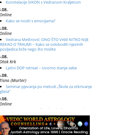
Konstelacije SIKON s Vedranom Kraljetom
.08.
Online
Kako se nositi s emocijama?
.08.
Online
Vedrana Meštrović: ONO ŠTO VAM NITKO NIJE
REKAO O TRAUMI – Kako se osloboditi njezinih
posljedica brže nego što mislite
.08.
Otok Krk
Ljetni DOP retreat – Izvorno stanje sebe
.08.
Tisno (Murter)
Seminar pjevanja po metodi „Škole za otkrivanje
glasa“
.08.
Online
Radionica: Pomagači iz drugih dimenzija Online –
otvoreno za sve
.08.
Zagreb+Online
Osnovni ThetaHealing® tečaj, Zagreb i Online