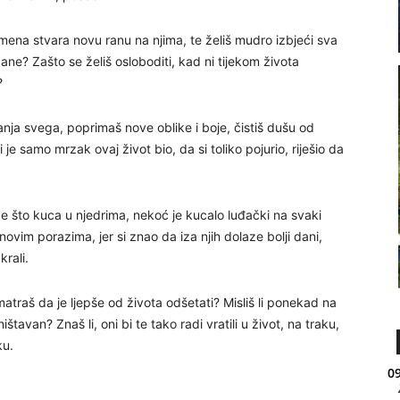
omena stvara novu ranu na njima, te želiš mudro izbjeći sva
ne? Zašto se želiš osloboditi, kad ni tijekom života
?
anja svega, poprimaš nove oblike i boje, čistiš dušu od
i je samo mrzak ovaj život bio, da si toliko pojurio, riješio da
ce što kuca u njedrima, nekoć je kucalo luđački na svaki
ovim porazima, jer si znao da iza njih dolaze bolji dani,
krali.
smatraš da je ljepše od života odšetati? Misliš li ponekad na
ištavan? Znaš li, oni bi te tako radi vratili u život, na traku,
ku.
09