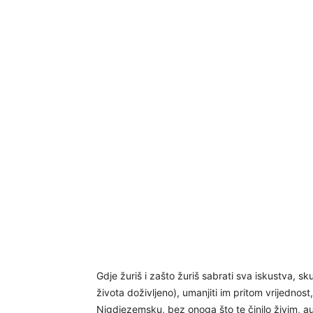
Gdje žuriš i zašto žuriš sabrati sva iskustva, s
života doživljeno), umanjiti im pritom vrijedno
Nigdjezemsku, bez onoga što te činilo živim, a