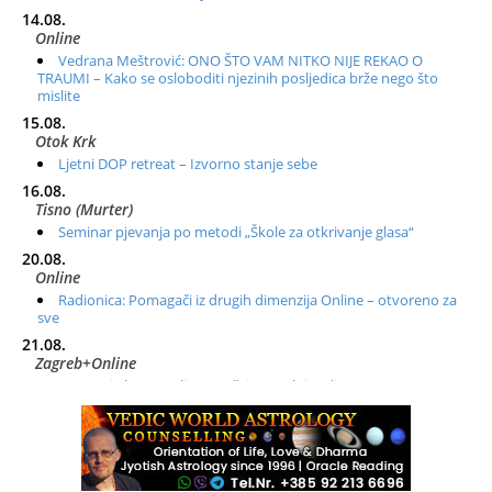
14.08.
Online
Vedrana Meštrović: ONO ŠTO VAM NITKO NIJE REKAO O
TRAUMI – Kako se osloboditi njezinih posljedica brže nego što
mislite
15.08.
Otok Krk
Ljetni DOP retreat – Izvorno stanje sebe
16.08.
Tisno (Murter)
Seminar pjevanja po metodi „Škole za otkrivanje glasa“
20.08.
Online
Radionica: Pomagači iz drugih dimenzija Online – otvoreno za
sve
21.08.
Zagreb+Online
Osnovni ThetaHealing® tečaj, Zagreb i Online
22.08.
Zagreb
Osnovna radionica za izscjeljivanje pranom (Basic Pranic
Healing course)