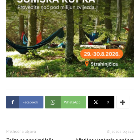
Facebook
WhatsApp
X
Prethodna objava
Slijedeća objava