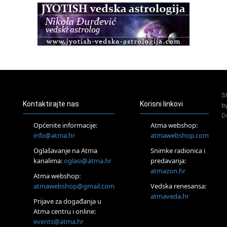
Pula
Access BARS®, otpusti stres
23.08.
Pula
Access Energetski Facelift®
24.08.
Zagreb
Pjesma srca / Zagreb
Online
S
Tečaj Višeg Vodstva, razvijanja intuicije i Akaša zapisa
Kontaktirajte nas
Korisni linkovi
b
25.08.
D
Online
Općenite informacije:
Atma webshop:
Upisi u program Profesionalni hipnoterapeut — nova
info@atma.hr
atmawebshop.com
generacija kreće 25.08. 2026.
26.08.
Oglašavanje na Atma
Snimke radionica i
Online
kanalima:
oglasi@atma.hr
predavanja:
Postanite Nositelj Vibracije Nove Zemlje
atmazon.hr
Atma webshop:
Škola BaZi – put prema dubljem razumijevanju sebe
atmawebshop@gmail.com
Vedska renesansa:
27.08.
atmaveda.hr
Visoko
Prijave za događanja u
Alemka Dauskardt – Jednodnevna radionica sistemskih
Atma centru i online:
konstelacija
events@atma.hr