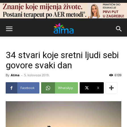
34 stvari koje sretni ljudi sebi
govore svaki dan
By
Atma
-
5. kolovoza 2019.
6109
Facebook
WhatsApp
X