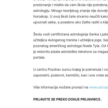
predznanje i mislite da vam škola nije potrebna
astrologiju. Mnogo teorijskog znanja nije dovolj
horoskop. U ovoj školi ćete stvarno naučiti kako
upoznati sebe, a posebno ako želite raditi s klij
Školu vodi certificirana astrologinja Senka Lj
učiteljica Autogenog trenina i učiteljica joge. 
poznatog američkog astrologa Noela Tyla. Od ta
je redovito pisala astrološke tekstove za magaz
portale.
U centru Pozdrav suncu kojeg je pokrenula i vod
usporedni, poslovni, karmički, kao i sve vrste as
Više informacija možete pronaći na
www.astrop
PRIJAVITE SE PREKO DONJE PRIJAVNICE.