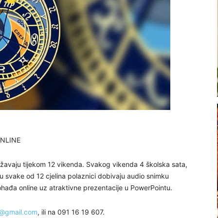
ONLINE
ržavaju tijekom 12 vikenda. Svakog vikenda 4 školska sata,
aju svake od 12 cjelina polaznici dobivaju audio snimku
ohađa online uz atraktivne prezentacije u PowerPointu.
@gmail.com
, ili na 091 16 19 607.