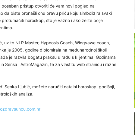
, poseban pristup otvoriti će vam novi pogled na
no da biste pronašli onu pravu priču koju simbolizira svaki
 protumačiti horoskop, što je važno i ako želite bolje
entima.
ubić, uz to NLP Master, Hypnosis Coach, Wingvawe coach,
Senka je 2005. godine diplomirala na međunarodnoj školi
da je razvila bogatu praksu u radu s klijentima. Godinama
in Sensa i AstroMagazin, te za vlastitu web stranicu i razne
i Senka Ljubić, možete naručiti natalni horoskop, godišnji,
troloških analiza.
ozdravsuncu.com.hr