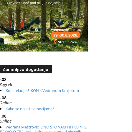
Zanimljiva događanja
.08.
Zagreb
Konstelacije SIKON s Vedranom Kraljetom
.08.
Online
Kako se nositi s emocijama?
.08.
Online
Vedrana Meštrović: ONO ŠTO VAM NITKO NIJE
REKAO O TRAUMI – Kako se osloboditi njezinih