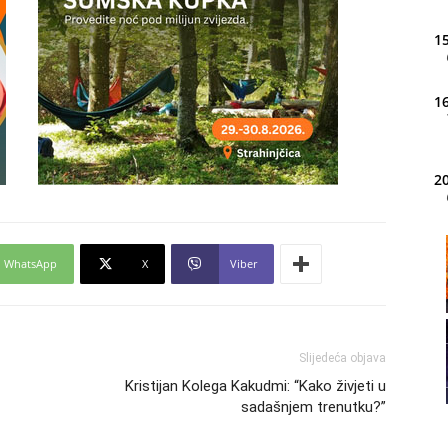
15
16
20
21
WhatsApp
X
Viber
22
Slijedeća objava
23
Kristijan Kolega Kakudmi: “Kako živjeti u
sadašnjem trenutku?”
24