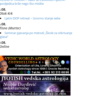
posljedica brže nego što mislite
.08.
Otok Krk
Ljetni DOP retreat – Izvorno stanje sebe
.08.
Tisno (Murter)
Seminar pjevanja po metodi „Škole za otkrivanje
glasa“
.08.
Online
Radionica: Pomagači iz drugih dimenzija Online –
otvoreno za sve
.08.
Zagreb+Online
Osnovni ThetaHealing® tečaj, Zagreb i Online
.08.
Pula
Access BARS®, otpusti stres
.08.
Pula
Access Energetski Facelift®
.08.