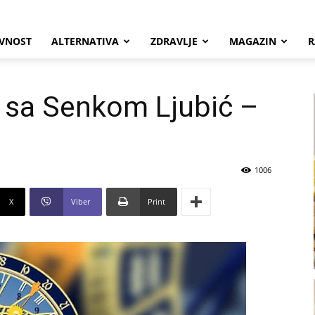
VNOST
ALTERNATIVA
ZDRAVLJE
MAGAZIN
R
e sa Senkom Ljubić –
1006
X
Viber
Print