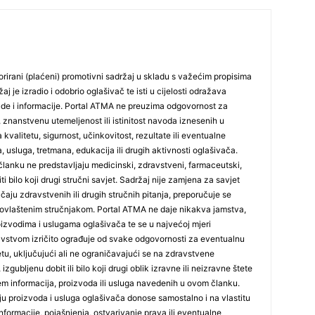
rirani (plaćeni) promotivni sadržaj u skladu s važećim propisima
25
j je izradio i odobrio oglašivač te isti u cijelosti odražava
ude i informacije. Portal ATMA ne preuzima odgovornost za
 znanstvenu utemeljenost ili istinitost navoda iznesenih u
 kvalitetu, sigurnost, učinkovitost, rezultate ili eventualne
26
, usluga, tretmana, edukacija ili drugih aktivnosti oglašivača.
lanku ne predstavljaju medicinski, zdravstveni, farmaceutski,
iti bilo koji drugi stručni savjet. Sadržaj nije zamjena za savjet
27
učaju zdravstvenih ili drugih stručnih pitanja, preporučuje se
ovlaštenim stručnjakom. Portal ATMA ne daje nikakva jamstva,
 proizvodima i uslugama oglašivača te se u najvećoj mjeri
29
stvom izričito ograđuje od svake odgovornosti za eventualnu
tetu, uključujući ali ne ograničavajući se na zdravstvene
izgubljenu dobit ili bilo koji drugi oblik izravne ili neizravne štete
jem informacija, proizvoda ili usluga navedenih u ovom članku.
nju proizvoda i usluga oglašivača donose samostalno i na vlastitu
formacije, pojašnjenja, ostvarivanje prava ili eventualne