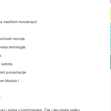
 na vlastitom horoskopu!
gućnosti razvoja.
nata astrologije.
a.
h subota
int prezentacije
nom Modulu I
!
ao i svima s predznanjem. Čak i ako imate veliko