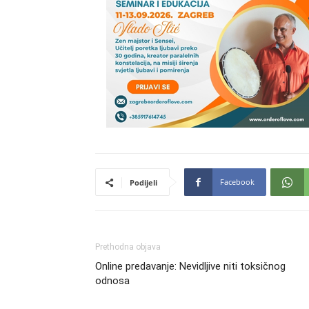
Facebook
Podijeli
Prethodna objava
Online predavanje: Nevidljive niti toksičnog
odnosa