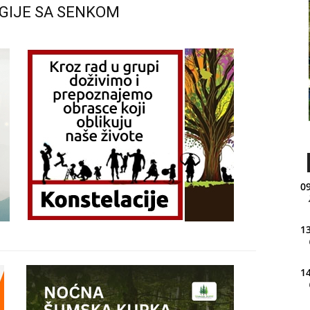
LOGIJE SA SENKOM
09
13
14