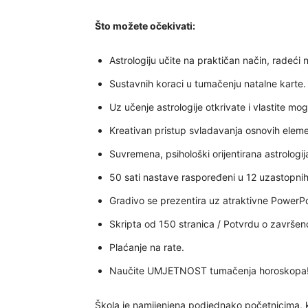
Što možete očekivati:
Astrologiju učite na praktičan način, radeći
Sustavnih koraci u tumačenju natalne karte.
Uz učenje astrologije otkrivate i vlastite mo
Kreativan pristup svladavanja osnovih eleme
Suvremena, psihološki orijentirana astrologij
50 sati nastave raspoređeni u 12 uzastopni
Gradivo se prezentira uz atraktivne PowerPo
Skripta od 150 stranica / Potvrdu o završe
Plaćanje na rate.
Naučite UMJETNOST tumačenja horoskopa
Škola je namijenjena podjednako početnicima, k