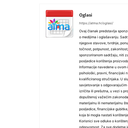
Oglasi
https://atma.hr/oglasi/
Ovaj članak predstavlja sponzo
o medijima i oglašavanju. Sadrža
njegove stavove, tvrdnje, pon
točnost, potpunost, zakonitost,
sponzoriranom sadržaju, niti za
posljedice korištenja proizvoda
Informacije navedene u ovom č
psihološki, pravni, financijski n
kvalificiranog stručnjaka. U sl
savjetovanje s odgovarajućim 
izričita ili prešutna, u vezi s
dopuštenoj važećim zakonodav
materijalnu ili nematerijalnu š
posljedice, financijske gubitke, 
koja bi mogla nastati korišten
Korisnici sve odluke o korište
odgovornost. Za sve dodatne in