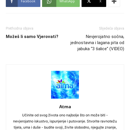
Facebook
WhatsApp
X
Prethodna objava
Slijedeća objava
Možeš li samo Vjerovati?
Nevjerojatno sočna,
jednostavna i lagana pita od
jabuka “3 šalice” (VIDEO)
Atma
Učinite od svog života ono najbolje što on može biti -
nevjerojatno iskustvo, ispunjenje i putovanje. Stvorite ravnotežu
tijela, uma i duše - budite svoji, živite slobodno, njegujte znanje,