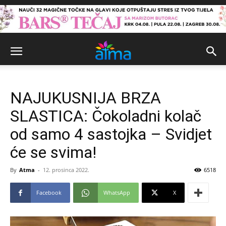
NAJUKUSNIJA BRZA
SLASTICA: Čokoladni kolač
od samo 4 sastojka – Svidjet
će se svima!
By
Atma
-
12. prosinca 2022.
6518
Facebook
WhatsApp
X