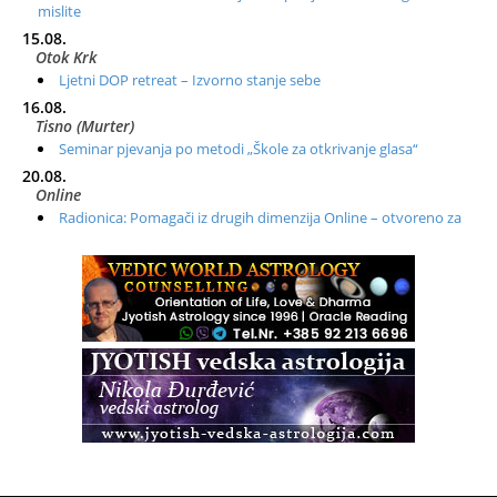
mislite
15.08.
Otok Krk
Ljetni DOP retreat – Izvorno stanje sebe
16.08.
Tisno (Murter)
Seminar pjevanja po metodi „Škole za otkrivanje glasa“
20.08.
Online
Radionica: Pomagači iz drugih dimenzija Online – otvoreno za
sve
21.08.
Zagreb+Online
Osnovni ThetaHealing® tečaj, Zagreb i Online
22.08.
Pula
Access BARS®, otpusti stres
23.08.
Pula
Access Energetski Facelift®
24.08.
Zagreb