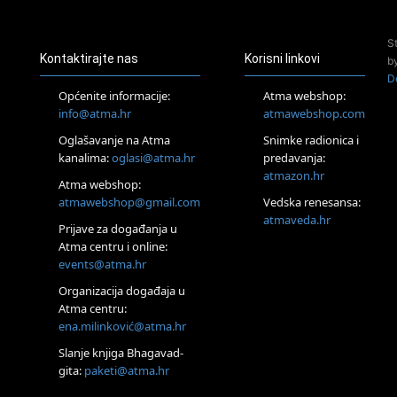
Pjesma srca / Zagreb
Online
S
Tečaj Višeg Vodstva, razvijanja intuicije i Akaša zapisa
Kontaktirajte nas
Korisni linkovi
b
25.08.
D
Online
Općenite informacije:
Atma webshop:
Upisi u program Profesionalni hipnoterapeut — nova
info@atma.hr
atmawebshop.com
generacija kreće 25.08. 2026.
Oglašavanje na Atma
Snimke radionica i
26.08.
Online
kanalima:
oglasi@atma.hr
predavanja:
Postanite Nositelj Vibracije Nove Zemlje
atmazon.hr
Atma webshop:
27.08.
atmawebshop@gmail.com
Vedska renesansa:
Visoko
atmaveda.hr
Prijave za događanja u
Alemka Dauskardt – Jednodnevna radionica sistemskih
konstelacija
Atma centru i online:
events@atma.hr
29.08.
Zagreb
Organizacija događaja u
HOD PO ŽERAVICI – Seminar koji mijenja tijelo, duh i um
Atma centru:
SoulFest – Festival glazbe, mudrosti i zajedništva
ena.milinković@atma.hr
Radoboj
Noćna šumska kupka
Slanje knjiga Bhagavad-
gita:
paketi@atma.hr
Online
Upisi u grupni program Budi nepušač – nova grupa kreće