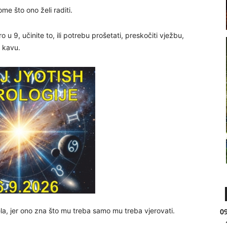
ome što ono želi raditi.
o u 9, učinite to, ili potrebu prošetati, preskočiti vježbu,
i kavu.
ela, jer ono zna što mu treba samo mu treba vjerovati.
09