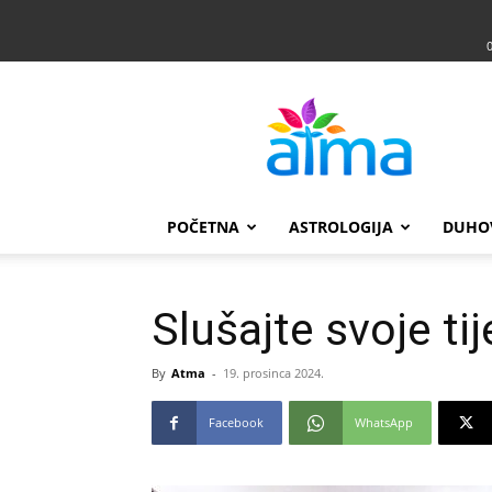
Atma
POČETNA
ASTROLOGIJA
DUHO
Slušajte svoje tij
By
Atma
-
19. prosinca 2024.
Facebook
WhatsApp