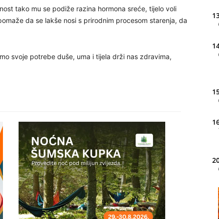
nost tako mu se podiže razina hormona sreće, tijelo voli
13
o mu pomaže da se lakše nosi s prirodnim procesom starenja, da
14
emo svoje potrebe duše, uma i tijela drži nas zdravima,
15
16
20
21