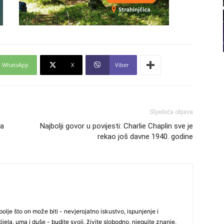
22
WhatsApp
X
Viber
23
24
Slijedeća objava
za
Najbolji govor u povijesti: Charlie Chaplin sve je
rekao još davne 1940. godine
25
26
olje što on može biti - nevjerojatno iskustvo, ispunjenje i
ijela, uma i duše - budite svoji, živite slobodno, njegujte znanje,