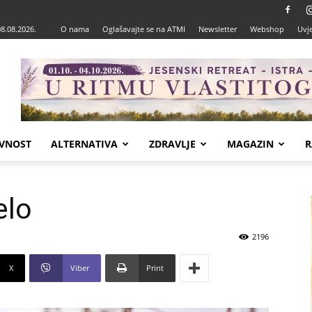
08.08.2026.
O nama
Oglašavajte se na ATMI
Newsletter
Webshop
Uvje
VNOST
ALTERNATIVA
ZDRAVLJE
MAGAZIN
R
elo
2196
X
Viber
Print