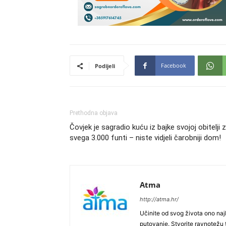
Facebook
Podijeli
Prethodna objava
Čovjek je sagradio kuću iz bajke svojoj obitelji 
svega 3.000 funti – niste vidjeli čarobniji dom!
Atma
http://atma.hr/
Učinite od svog života ono najb
putovanje. Stvorite ravnotežu t