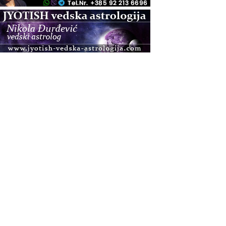
.08.
Zagreb
Osnovna radionica za izscjeljivanje pranom (Basic
Pranic Healing course)
Pula
Access BARS®, otpusti stres
.08.
Pula
Access Energetski Facelift®
.08.
Zagreb
Pjesma srca / Zagreb
Online
Tečaj Višeg Vodstva, razvijanja intuicije i Akaša
zapisa
.08.
Online
Upisi u program Profesionalni hipnoterapeut —
nova generacija kreće 25.08. 2026.
.08.
Online
Postanite Nositelj Vibracije Nove Zemlje