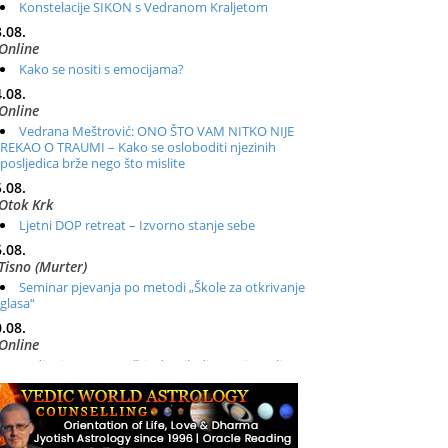
Konstelacije SIKON s Vedranom Kraljetom
.08.
Online
Kako se nositi s emocijama?
.08.
Online
Vedrana Meštrović: ONO ŠTO VAM NITKO NIJE
REKAO O TRAUMI – Kako se osloboditi njezinih
posljedica brže nego što mislite
.08.
Otok Krk
Ljetni DOP retreat – Izvorno stanje sebe
.08.
Tisno (Murter)
Seminar pjevanja po metodi „Škole za otkrivanje
glasa“
.08.
Online
Radionica: Pomagači iz drugih dimenzija Online –
otvoreno za sve
.08.
Zagreb+Online
Osnovni ThetaHealing® tečaj, Zagreb i Online