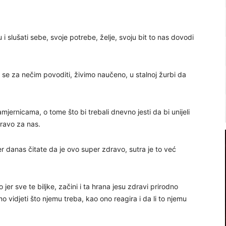
 slušati sebe, svoje potrebe, želje, svoju bit to nas dovodi
k se za nečim povoditi, živimo naučeno, u stalnoj žurbi da
jernicama, o tome što bi trebali dnevno jesti da bi unijeli
dravo za nas.
er danas čitate da je ovo super zdravo, sutra je to već
jer sve te biljke, začini i ta hrana jesu zdravi prirodno
mo vidjeti što njemu treba, kao ono reagira i da li to njemu