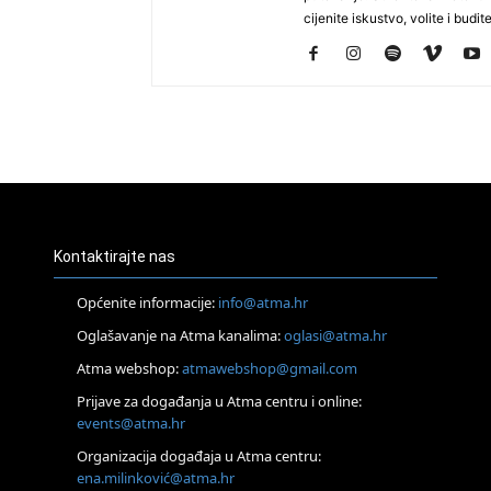
cijenite iskustvo, volite i budite
Kontaktirajte nas
Općenite informacije:
info@atma.hr
Oglašavanje na Atma kanalima:
oglasi@atma.hr
Atma webshop:
atmawebshop@gmail.com
Prijave za događanja u Atma centru i online:
events@atma.hr
Organizacija događaja u Atma centru:
ena.milinković@atma.hr