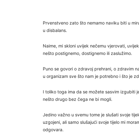
Prvenstveno zato što nemamo naviku biti u miru i
u disbalans.
Naime, mi skloni uvijek nečemu vjerovati, uvije
nešto postignemo, dostignemo ili zaslužimo.
Puno se govori o zdravoj prehrani, o zdravim nam
u organizam sve što nam je potrebno i što je z
I toliko toga ima da se možete sasvim izgubiti j
nešto drugo bez čega ne bi mogli.
Jedino važno u svemu tome je slušati svoje tijelo 
uzgojeni, ali samo slušajući svoje tijelo mi mora
odgovara.