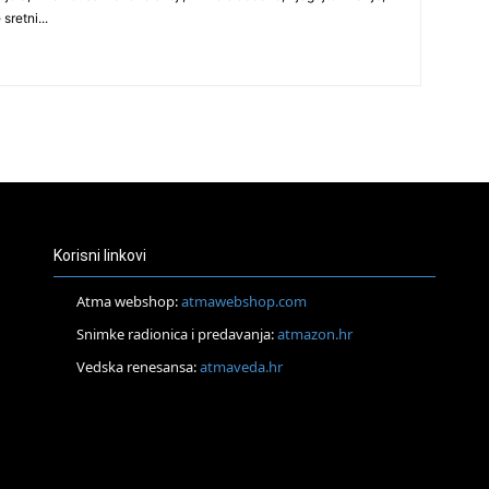
 sretni...
27
29
Korisni linkovi
Atma webshop:
atmawebshop.com
30
Snimke radionica i predavanja:
atmazon.hr
Vedska renesansa:
atmaveda.hr
31
28