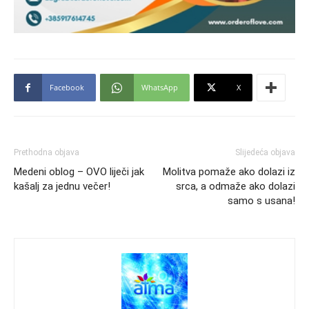
Facebook
WhatsApp
X
Prethodna objava
Slijedeća objava
Medeni oblog – OVO liječi jak
Molitva pomaže ako dolazi iz
kašalj za jednu večer!
srca, a odmaže ako dolazi
samo s usana!