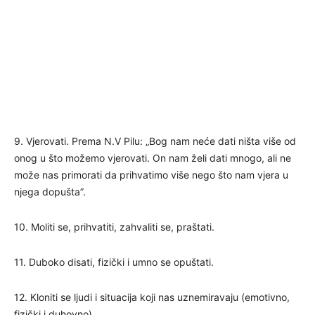
9. Vjerovati. Prema N.V Pilu: „Bog nam neće dati ništa više od
onog u što možemo vjerovati. On nam želi dati mnogo, ali ne
može nas primorati da prihvatimo više nego što nam vjera u
njega dopušta”.
10. Moliti se, prihvatiti, zahvaliti se, praštati.
11. Duboko disati, fizički i umno se opuštati.
12. Kloniti se ljudi i situacija koji nas uznemiravaju (emotivno,
fizički i duhovno).