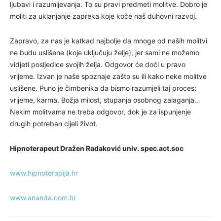
ljubavi i razumijevanja. To su pravi predmeti molitve. Dobro je
moliti za uklanjanje zapreka koje koče naš duhovni razvoj.
Zapravo, za nas je katkad najbolje da mnoge od naših molitvi
ne budu uslišene (koje uključuju želje), jer sami ne možemo
vidjeti posljedice svojih želja. Odgovor će doći u pravo
vrijeme. Izvan je naše spoznaje zašto su ili kako neke molitve
uslišene. Puno je čimbenika da bismo razumjeli taj proces:
vrijeme, karma, Božja milost, stupanja osobnog zalaganja…
Nekim molitvama ne treba odgovor, dok je za ispunjenje
drugih potreban cijeli život.
Hipnoterapeut Dražen Radaković univ. spec.act.soc
www.hipnoterapija.hr
www.ananda.com.hr