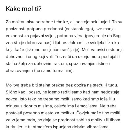
Kako moliti?
Za molitvu nisu potrebne tehnike, ali postoje neki uvjeti. To su
poniznost, potpuna predanost (nestanak ega), sve manja
vezanost za pojavni svijet, potpuna vjera (povjerenje da Bog
zna što je dobro za nas) i ljubav. Jako mi se svidjela i izreka
koja kaže (iskreno ne sjećam se čija je): Molitva ovisi o stupnju
duhovnosti onog koji voli. To znači da uz nju mora postojati i
stalna želja za duhovnim rastom, spoznavanjem istine i
obrazovanjem (ne samo formalnim).
Molitva treba biti stalna praksa bez obzira na sreću ili tugu.
Slično kao i posao, ne idemo raditi samo kad nam nedostaje
novca. Isto tako ne trebamo moliti samo kad smo loše ili u
minusu s dobrim mislima, osjećajima i emocijama. Ne treba
postojati posebno mjesto za molitvu. Čovjek može tiho moliti
za vrijeme rada, no daje se prednost sobi za molitvu ili tihom
kutku jer je tu atmosfera ispunjena dobrim vibracijama.