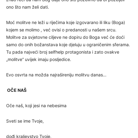
ono što nam želi dati.
Moć molitve ne leži u riječima koje izgovarano ili liku (Boga)
kojem se molimo , već ovisi o predanosti u našem srcu.
Molitve za svjetovne ciljeve ne dopiru do Boga već će doći
samo do onih božanstava koje djeluju u ograničenim sferama.
Tu pada najveći broj selfhelp protagonista i zato ovakve
„molitve“ uvijek imaju posljedice.
Evo osvrta na možda najrašireniju molitvu danas…
OČE NAŠ
Oče naš, koji jesi na nebesima
Sveti se ime Tvoje,
dođi kraljevstvo Tvoje,