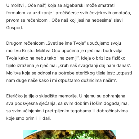
U molitvi „ Oče naš“, koja se algebarski može smatrati
formulom za uzdizanje i pročišćenje svih čovjekovih omotača,
prvom se rečenicom „ Oče naš koji jesi na nebesima“ slavi
Gospod.
Drugom rečenicom „Sveti se ime Tvoje“ upućujemo svoju
molitvu Kristu: Molitva Ocu upućena je riječima: budi volja
Tvoja kako na nebu tako i na zemlji“. Ideja o brizi za fizičko
tijelo izražena je riječima: „kruh naš svagdanji daj nam danas“.
Molitva koja se odnosi na potrebe eteričkog tijela jest: „otpusti
nam duge naše kako i mi otpuštamo dužnicima našim“.
Eteričko je tijelo skladište memorije. U njemu su pohranjena
sva podsvjesna sjećanja, sa svim dobrim i lošim događajima,
sa svim učinjenim i pretrpljenim tegobama ili dobročinstvima
koje smo primili ili dali.