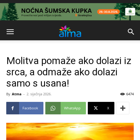
Molitva pomaže ako dolazi iz
srca, a odmaže ako dolazi
samo s usana!
By
Atma
-
2. siječnja 2026.
6474
Facebook
WhatsApp
X