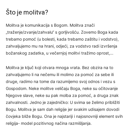
Što je molitva?
Molitva je komunikacija s Bogom. Molitva znači
„traženje/zvanje/zahvalu“ s gorljivošću. Zovemo Boga kada
trebamo pomoć (u bolesti, kada trebamo zaštitu i vodstvo),
zahvaljujemo mu na hrani, odjeći, za vodstvo radi izvršenja
božanskog zadatka, u večernjoj molitvi tražimo oprost,…
Molitva je ključ koji otvara mnoga vrata. Bez obzira na to
zahvaljujemo li na nečemu ili molimo za pomoć za sebe ili
druge, radimo na tome da razumijemo svoj odnos i vezu s
Gospodom. Neke molitve veličaju Boga, neke su očitovanje
Njegove slave, neke su pak molba za pomoć, a druga znak
zahvalnosti. Jedno je zajedničko: U svima se želimo približiti
Bogu. Molitva je sam dah religije jer svakim udisajem dovodi
čovjeka bliže Bogu. Ona je najstariji i najosnovniji element svih
religija- model pozitivnog načina razmišljanja.