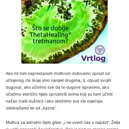
Ako mi tom neprestanom molitvom dobivamo oprost od
učinjenog zla (koje smo nanijeli drugima, tj. otpust svojih
dugova), ako učinimo sve da te dugove ispravimo, ako
očistimo eteričko tijelo oprostivši svima koji su nam učinili
nažao (naši dužnici) i ako uklonimo sve zle osjećaje,
oslobađamo se od „kazne“.
Molitva za astralno tijelo glasi: „i ne uvedi nas u napast“. Želja