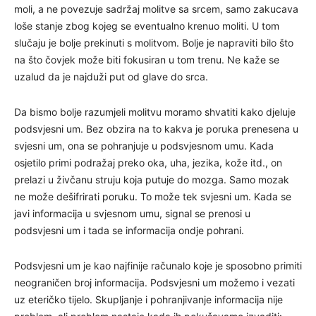
moli, a ne povezuje sadržaj molitve sa srcem, samo zakucava
loše stanje zbog kojeg se eventualno krenuo moliti. U tom
slučaju je bolje prekinuti s molitvom. Bolje je napraviti bilo što
na što čovjek može biti fokusiran u tom trenu. Ne kaže se
uzalud da je najduži put od glave do srca.
Da bismo bolje razumjeli molitvu moramo shvatiti kako djeluje
podsvjesni um. Bez obzira na to kakva je poruka prenesena u
svjesni um, ona se pohranjuje u podsvjesnom umu. Kada
osjetilo primi podražaj preko oka, uha, jezika, kože itd., on
prelazi u živčanu struju koja putuje do mozga. Samo mozak
ne može dešifrirati poruku. To može tek svjesni um. Kada se
javi informacija u svjesnom umu, signal se prenosi u
podsvjesni um i tada se informacija ondje pohrani.
Podsvjesni um je kao najfinije računalo koje je sposobno primiti
neograničen broj informacija. Podsvjesni um možemo i vezati
uz eteričko tijelo. Skupljanje i pohranjivanje informacija nije