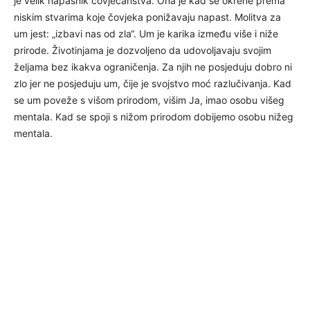
je velik napasnik čovječanstva. Ona je kad se okrene prema
niskim stvarima koje čovjeka ponižavaju napast. Molitva za
um jest: „izbavi nas od zla“. Um je karika između više i niže
prirode. Životinjama je dozvoljeno da udovoljavaju svojim
željama bez ikakva ograničenja. Za njih ne posjeduju dobro ni
zlo jer ne posjeduju um, čije je svojstvo moć razlučivanja. Kad
se um poveže s višom prirodom, višim Ja, imao osobu višeg
mentala. Kad se spoji s nižom prirodom dobijemo osobu nižeg
mentala.