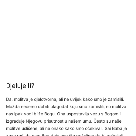
Djeluje li?
Da, molitva je djelotvorna, ali ne uvijek kako smo je zamislili.
Možda nećemo dobiti blagodat koju smo zamislili, no molitva
nas ipak vodi bliže Bogu. Ona uspostavlja vezu s Bogom i
izgrađuje Njegovu prisutnost u našem umu. Često su naše
molitve uslišene, ali ne onako kako smo očekivali. Sai Baba je
znao reći da nam Bog daje ono što poželimo da bi poželjeli