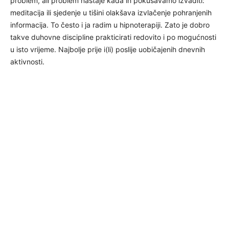
problem, ali problem nastaje kada ih pokušavamo izvaditi:
meditacija ili sjedenje u tišini olakšava izvlačenje pohranjenih
informacija. To često i ja radim u hipnoterapiji. Zato je dobro
takve duhovne discipline prakticirati redovito i po mogućnosti
u isto vrijeme. Najbolje prije i(li) poslije uobičajenih dnevnih
aktivnosti.