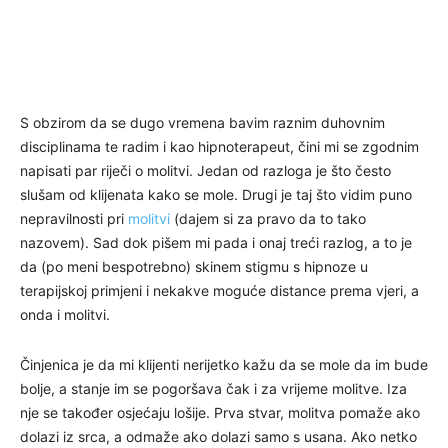
S obzirom da se dugo vremena bavim raznim duhovnim
disciplinama te radim i kao hipnoterapeut, čini mi se zgodnim
napisati par riječi o molitvi. Jedan od razloga je što često
slušam od klijenata kako se mole. Drugi je taj što vidim puno
nepravilnosti pri
molitvi
(dajem si za pravo da to tako
nazovem). Sad dok pišem mi pada i onaj treći razlog, a to je
da (po meni bespotrebno) skinem stigmu s hipnoze u
terapijskoj primjeni i nekakve moguće distance prema vjeri, a
onda i molitvi.
Činjenica je da mi klijenti nerijetko kažu da se mole da im bude
bolje, a stanje im se pogoršava čak i za vrijeme molitve. Iza
nje se također osjećaju lošije. Prva stvar, molitva pomaže ako
dolazi iz srca, a odmaže ako dolazi samo s usana. Ako netko