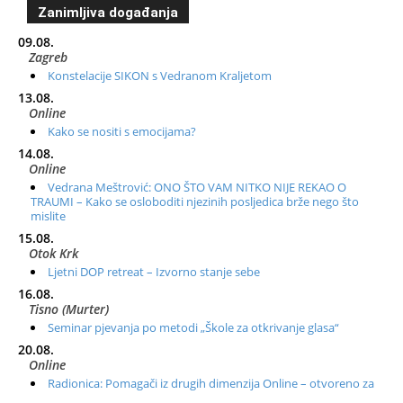
Zanimljiva događanja
09.08.
Zagreb
Konstelacije SIKON s Vedranom Kraljetom
13.08.
Online
Kako se nositi s emocijama?
14.08.
Online
Vedrana Meštrović: ONO ŠTO VAM NITKO NIJE REKAO O
TRAUMI – Kako se osloboditi njezinih posljedica brže nego što
mislite
15.08.
Otok Krk
Ljetni DOP retreat – Izvorno stanje sebe
16.08.
Tisno (Murter)
Seminar pjevanja po metodi „Škole za otkrivanje glasa“
20.08.
Online
Radionica: Pomagači iz drugih dimenzija Online – otvoreno za
sve