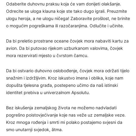
Odaberite duhovnu praksu koja će vam donijeti olakšanje.
Odrecite se uloga klauna koje ste tako dugo igrali. Preuzmite
ulogu heroja, a ne ulogu ničega! Zaboravite prošlost, ne brinite
o mogućim pogreškama ili razočaranjima. Odlučite i učinite.
Da bi preletio prostrane oceane čovjek mora nabaviti kartu za
avion. Da bi putovao rijekom uzburkanom valovima, čovjek
mora rezervirati mjesto u čvrstom čamcu.
Da bi ostvario duhovno oslobođenje, čovjek mora održati tijelo
snažnim i izdržljivim. Kroz iskustvo imena i oblika, koje nam
dopušta tjelesna građa, postepeno učimo da naš istinski
identitet prebiva u univerzalnom Apsolutu.
Bez iskušenja zemaljskog života ne možemo nadvladati
pogrešno poistovjećivanje koje nas veže uz zemaljske veze.
Kroz mnoga rođenja i smrti mi polako postajemo svjesni da
smo unutarnji svjedok, ātma.