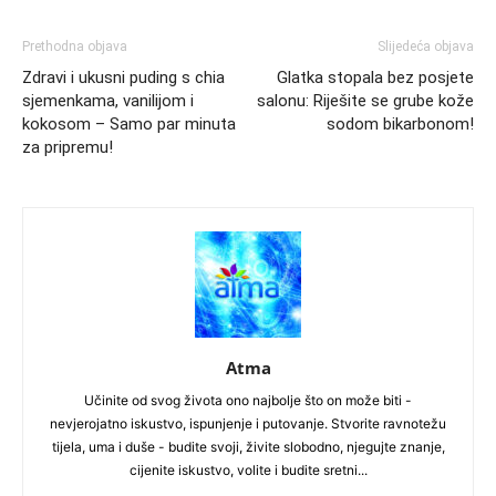
Prethodna objava
Slijedeća objava
Zdravi i ukusni puding s chia
Glatka stopala bez posjete
sjemenkama, vanilijom i
salonu: Riješite se grube kože
kokosom – Samo par minuta
sodom bikarbonom!
za pripremu!
Atma
Učinite od svog života ono najbolje što on može biti -
nevjerojatno iskustvo, ispunjenje i putovanje. Stvorite ravnotežu
tijela, uma i duše - budite svoji, živite slobodno, njegujte znanje,
cijenite iskustvo, volite i budite sretni...