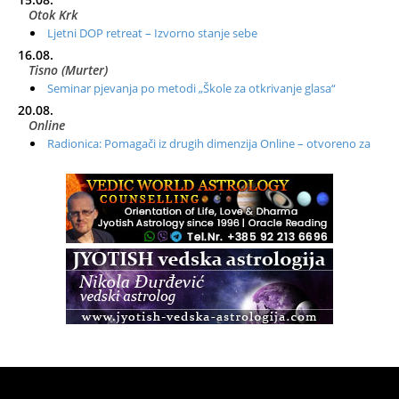
Otok Krk
Ljetni DOP retreat – Izvorno stanje sebe
16.08.
Tisno (Murter)
Seminar pjevanja po metodi „Škole za otkrivanje glasa“
20.08.
Online
Radionica: Pomagači iz drugih dimenzija Online – otvoreno za
sve
21.08.
Zagreb+Online
Osnovni ThetaHealing® tečaj, Zagreb i Online
22.08.
Zagreb
Osnovna radionica za izscjeljivanje pranom (Basic Pranic
Healing course)
Pula
Access BARS®, otpusti stres
23.08.
Pula
Access Energetski Facelift®