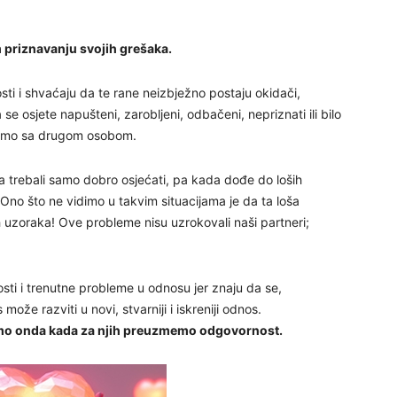
29
 priznavanju svojih grešaka.
sti i shvaćaju da te rane neizbježno postaju okidači,
30
e osjete napušteni, zarobljeni, odbačeni, nepriznati ili bilo
žemo sa drugom osobom.
31
ma trebali samo dobro osjećati, pa kada dođe do loših
 Ono što ne vidimo u takvim situacijama je da ta loša
28
ih uzoraka! Ove probleme nisu uzrokovali naši partneri;
05
osti i trenutne probleme u odnosu jer znaju da se,
že razviti u novi, stvarniji i iskreniji odnos.
 samo onda kada za njih preuzmemo odgovornost.
06