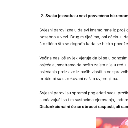
Svaka je osoba u vezi posvećena iskrenom
Svjesni parovi znaju da svi imamo rane iz prošlo
posebno u vezi. Drugim riječima, oni očekuju da s
što slično što se događa kada se blisko pove
Većina nas još uvijek vjeruje da bi se u odnosi
osjećaja, smatramo da nešto zaista nije u redu.
osjećanja proizlaze iz naših vlastitih neispravn
problemi su uzrokovani našim uvjerenjima.
Svjesni parovi su spremni pogledati svoju prošl
suočavajući sa tim sustavima vjerovanja, odnos mo
Disfunkcionalni će se obrasci raspasti, ali