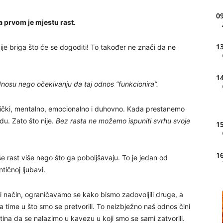
09
a prvom je mjestu rast.
13
je briga što će se dogoditi! To također ne znači da ne
14
dnosu nego očekivanju da taj odnos “funkcionira”.
izički, mentalno, emocionalno i duhovno. Kada prestanemo
du. Zato što nije.
Bez rasta ne možemo ispuniti svrhu svoje
15
16
e rast više nego što ga poboljšavaju. To je jedan od
tičnoj ljubavi.
20
i način, ograničavamo se kako bismo zadovoljili druge, a
a time u što smo se pretvorili. To neizbježno naš odnos čini
tina da se nalazimo u kavezu u koji smo se sami zatvorili.