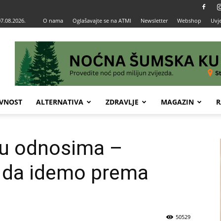
07.08.2026.
O nama
Oglašavajte se na ATMI
Newsletter
Webshop
Uvje
VNOST
ALTERNATIVA
ZDRAVLJE
MAGAZIN
R
 u odnosima –
a da idemo prema
50529