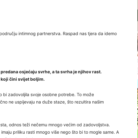
 području intimnog partnerstva. Raspad nas tjera da idemo
predana osjećaju svrhe, a ta svrha je njihov rast.
koji čini svijet boljim.
ko bi zadovoljila svoje osobne potrebe. To može
ično ne uspijevaju na duže staze, što rezultira našim
rasta, odnos teži nečemu mnogo većim od zadovoljstva.
 imaju priliku rasti mnogo više nego što bi to mogle same. A