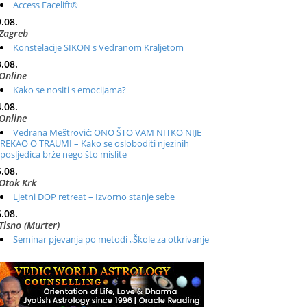
Access Facelift®
.08.
Zagreb
Konstelacije SIKON s Vedranom Kraljetom
.08.
Online
Kako se nositi s emocijama?
.08.
Online
Vedrana Meštrović: ONO ŠTO VAM NITKO NIJE
REKAO O TRAUMI – Kako se osloboditi njezinih
posljedica brže nego što mislite
.08.
Otok Krk
Ljetni DOP retreat – Izvorno stanje sebe
.08.
Tisno (Murter)
Seminar pjevanja po metodi „Škole za otkrivanje
glasa“
.08.
Online
Radionica: Pomagači iz drugih dimenzija Online –
otvoreno za sve