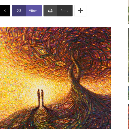
X
Viber
Print