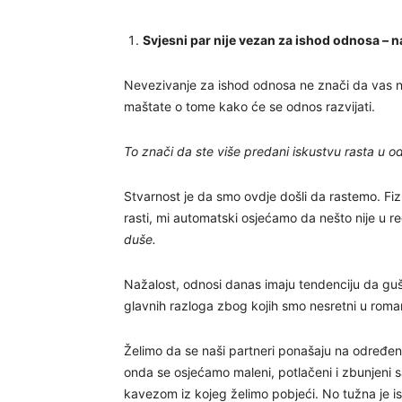
Svjesni par nije vezan za ishod odnosa – n
Nevezivanje za ishod odnosa ne znači da vas ni
maštate o tome kako će se odnos razvijati.
To znači da ste više predani iskustvu rasta u o
Stvarnost je da smo ovdje došli da rastemo. F
rasti, mi automatski osjećamo da nešto nije u re
duše.
Nažalost, odnosi danas imaju tendenciju da guš
glavnih razloga zbog kojih smo nesretni u roman
Želimo da se naši partneri ponašaju na određen
onda se osjećamo maleni, potlačeni i zbunjeni s
kavezom iz kojeg želimo pobjeći. No tužna je is