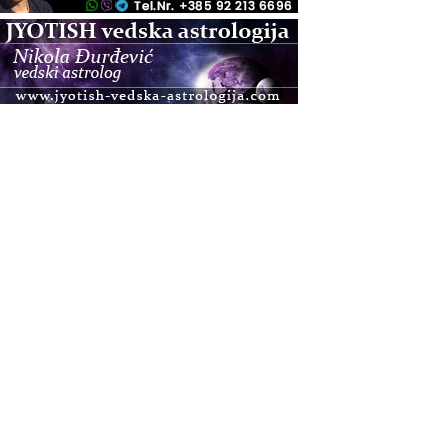
.08.
Zagreb+Online
Osnovni ThetaHealing® tečaj, Zagreb i Online
.08.
Pula
Access BARS®, otpusti stres
.08.
Pula
Access Energetski Facelift®
.08.
Zagreb
Pjesma srca / Zagreb
Online
Tečaj Višeg Vodstva, razvijanja intuicije i Akaša
zapisa
.08.
Online
Postanite Nositelj Vibracije Nove Zemlje
.08.
Visoko
Alemka Dauskardt – Jednodnevna radionica
sistemskih konstelacija