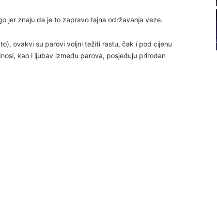
21
ugo jer znaju da je to zapravo tajna održavanja veze.
22
o), ovakvi su parovi voljni težiti rastu, čak i pod cijenu
osi, kao i ljubav između parova, posjeduju prirodan
23
24
26
27