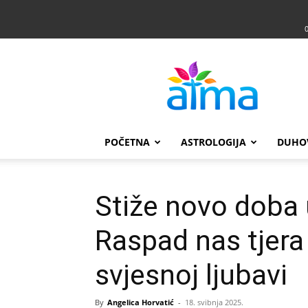
Atma
POČETNA
ASTROLOGIJA
DUHO
Stiže novo doba
Raspad nas tjer
svjesnoj ljubavi
By
Angelica Horvatić
-
18. svibnja 2025.