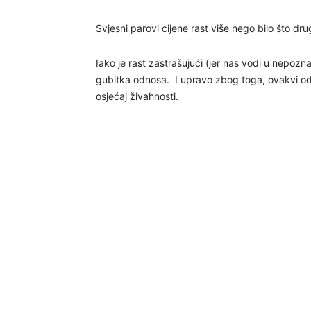
Svjesni parovi cijene rast više nego bilo što dr
Iako je rast zastrašujući (jer nas vodi u nepoznat
gubitka odnosa. I upravo zbog toga, ovakvi odn
osjećaj živahnosti.