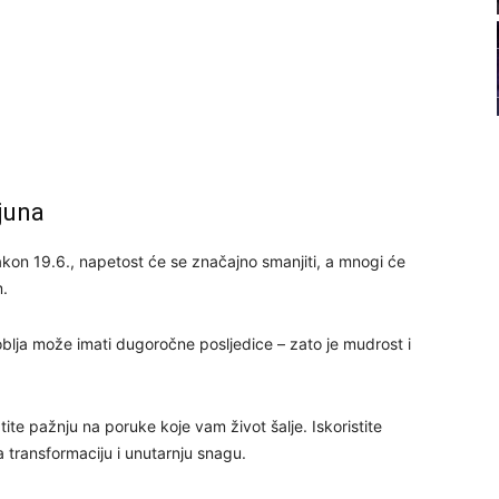
21
22
23
/juna
24
akon 19.6., napetost će se značajno smanjiti, a mnogi će
m.
lja može imati dugoročne posljedice – zato je mudrost i
26
te pažnju na poruke koje vam život šalje. Iskoristite
27
a transformaciju i unutarnju snagu.