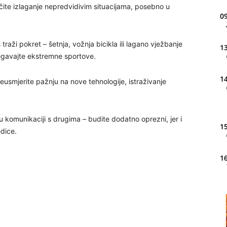
ičite izlaganje nepredvidivim situacijama, posebno u
09
traži pokret – šetnja, vožnja bicikla ili lagano vježbanje
13
bjegavajte ekstremne sportove.
14
eusmjerite pažnju na nove tehnologije, istraživanje
 u komunikaciji s drugima – budite dodatno oprezni, jer i
15
edice.
16
20