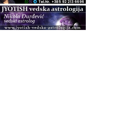
.08.
Zagreb+Online
Osnovni ThetaHealing® tečaj, Zagreb i Online
.08.
Pula
Access BARS®, otpusti stres
.08.
Pula
Access Energetski Facelift®
.08.
Zagreb
Pjesma srca / Zagreb
Online
Tečaj Višeg Vodstva, razvijanja intuicije i Akaša
zapisa
.08.
Online
Postanite Nositelj Vibracije Nove Zemlje
.08.
Visoko
Alemka Dauskardt – Jednodnevna radionica
sistemskih konstelacija