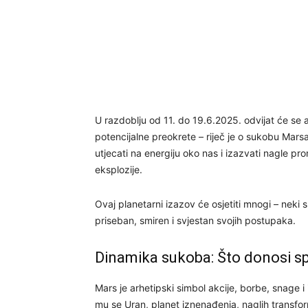
U razdoblju od 11. do 19.6.2025. odvijat će se 
potencijalne preokrete – riječ je o sukobu Mars
utjecati na energiju oko nas i izazvati nagle pr
eksplozije.
Ovaj planetarni izazov će osjetiti mnogi – neki sn
priseban, smiren i svjestan svojih postupaka.
Dinamika sukoba: Što donosi sp
Mars je arhetipski simbol akcije, borbe, snage i
mu se Uran, planet iznenađenja, naglih transfor