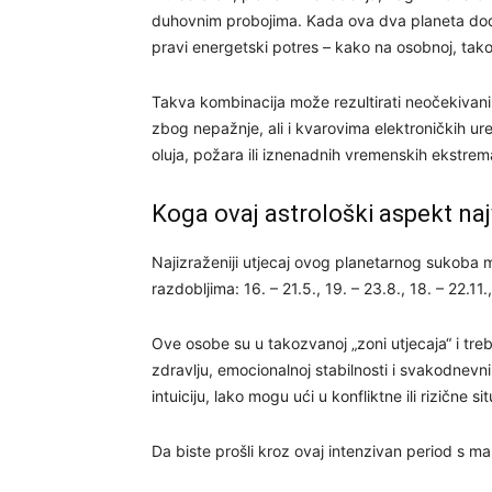
duhovnim probojima. Kada ova dva planeta dođ
pravi energetski potres – kako na osobnoj, tako i
Takva kombinacija može rezultirati neočekivan
zbog nepažnje, ali i kvarovima elektroničkih u
oluja, požara ili iznenadnih vremenskih ekstrem
Koga ovaj astrološki aspekt na
Najizraženiji utjecaj ovog planetarnog sukoba mo
razdobljima: 16. – 21.5., 19. – 23.8., 18. – 22.11.,
Ove osobe su u takozvanoj „zoni utjecaja“ i treb
zdravlju, emocionalnoj stabilnosti i svakodnevni
intuiciju, lako mogu ući u konfliktne ili rizične sit
Da biste prošli kroz ovaj intenzivan period s man