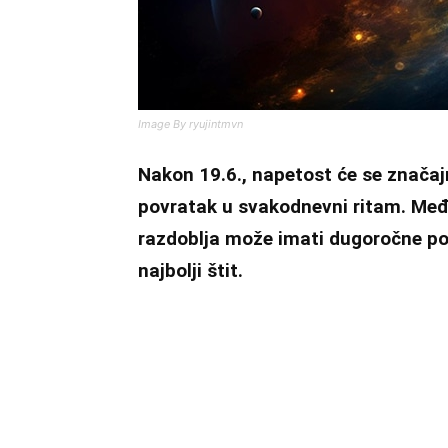
Image By ryujintmvn
Nakon 19.6., napetost će se značajn
povratak u svakodnevni ritam. Međ
razdoblja može imati dugoročne pos
najbolji štit.