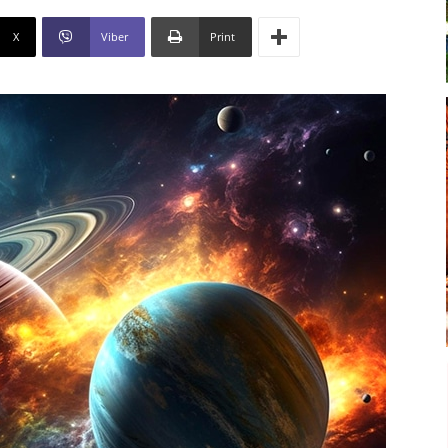
X
Viber
Print