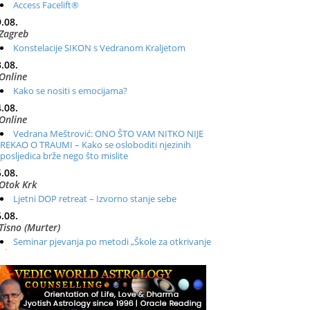
Access Facelift®
.08.
Zagreb
Konstelacije SIKON s Vedranom Kraljetom
.08.
Online
Kako se nositi s emocijama?
.08.
Online
Vedrana Meštrović: ONO ŠTO VAM NITKO NIJE
REKAO O TRAUMI – Kako se osloboditi njezinih
posljedica brže nego što mislite
.08.
Otok Krk
Ljetni DOP retreat – Izvorno stanje sebe
.08.
Tisno (Murter)
Seminar pjevanja po metodi „Škole za otkrivanje
glasa“
.08.
Online
Radionica: Pomagači iz drugih dimenzija Online –
otvoreno za sve