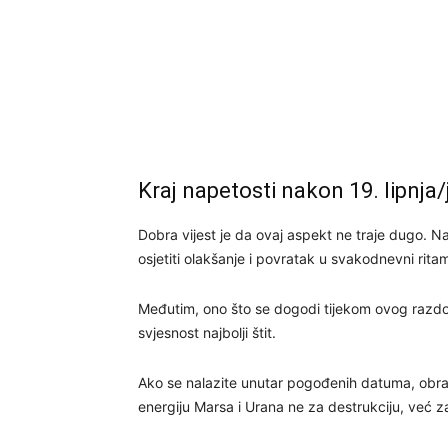
Kraj napetosti nakon 19. lipnja
Dobra vijest je da ovaj aspekt ne traje dugo. N
osjetiti olakšanje i povratak u svakodnevni rita
Međutim, ono što se dogodi tijekom ovog razdob
svjesnost najbolji štit.
Ako se nalazite unutar pogođenih datuma, obrati
energiju Marsa i Urana ne za destrukciju, već z