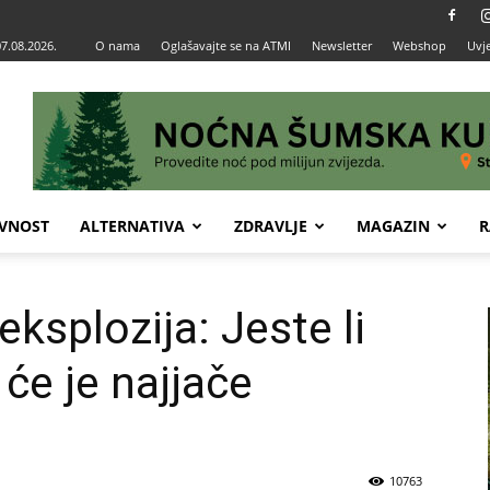
07.08.2026.
O nama
Oglašavajte se na ATMI
Newsletter
Webshop
Uvje
VNOST
ALTERNATIVA
ZDRAVLJE
MAGAZIN
R
eksplozija: Jeste li
će je najjače
10763