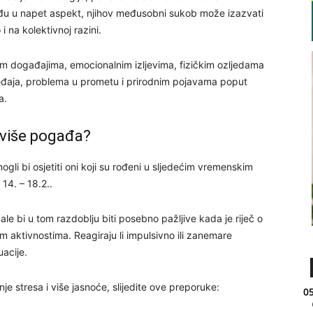
u u napet aspekt, njihov međusobni sukob može izazvati
 na kolektivnoj razini.
im događajima, emocionalnim izljevima, fizičkim ozljedama
ređaja, problema u prometu i prirodnim pojavama poput
a.
jviše pogađa?
gli bi osjetiti oni koji su rođeni u sljedećim vremenskim
 14. – 18.2..
ale bi u tom razdoblju biti posebno pažljive kada je riječ o
m aktivnostima. Reagiraju li impulsivno ili zanemare
uacije.
je stresa i više jasnoće, slijedite ove preporuke:
05