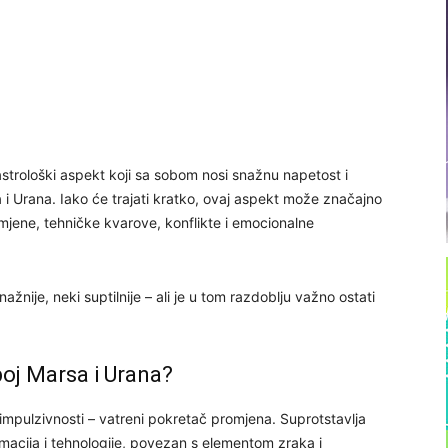
astrološki aspekt koji sa sobom nosi snažnu napetost i
a i Urana. Iako će trajati kratko, ovaj aspekt može značajno
omjene, tehničke kvarove, konflikte i emocionalne
ažnije, neki suptilnije – ali je u tom razdoblju važno ostati
oj Marsa i Urana?
 impulzivnosti – vatreni pokretač promjena. Suprotstavlja
macija i tehnologije, povezan s elementom zraka i