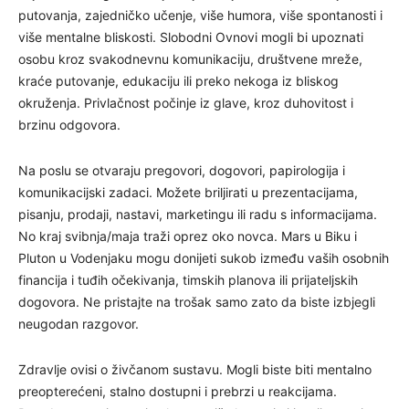
putovanja, zajedničko učenje, više humora, više spontanosti i
više mentalne bliskosti. Slobodni Ovnovi mogli bi upoznati
osobu kroz svakodnevnu komunikaciju, društvene mreže,
kraće putovanje, edukaciju ili preko nekoga iz bliskog
okruženja. Privlačnost počinje iz glave, kroz duhovitost i
brzinu odgovora.
Na poslu se otvaraju pregovori, dogovori, papirologija i
komunikacijski zadaci. Možete briljirati u prezentacijama,
pisanju, prodaji, nastavi, marketingu ili radu s informacijama.
No kraj svibnja/maja traži oprez oko novca. Mars u Biku i
Pluton u Vodenjaku mogu donijeti sukob između vaših osobnih
financija i tuđih očekivanja, timskih planova ili prijateljskih
dogovora. Ne pristajte na trošak samo zato da biste izbjegli
neugodan razgovor.
Zdravlje ovisi o živčanom sustavu. Mogli biste biti mentalno
preopterećeni, stalno dostupni i prebrzi u reakcijama.