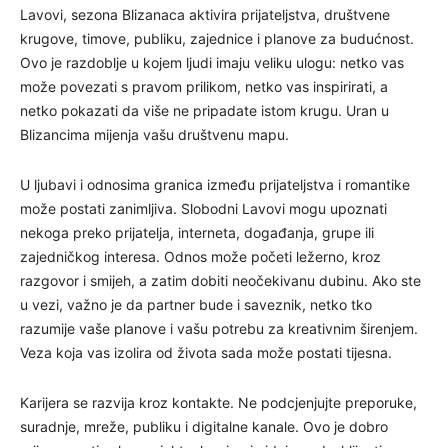
Lavovi, sezona Blizanaca aktivira prijateljstva, društvene
krugove, timove, publiku, zajednice i planove za budućnost.
Ovo je razdoblje u kojem ljudi imaju veliku ulogu: netko vas
može povezati s pravom prilikom, netko vas inspirirati, a
netko pokazati da više ne pripadate istom krugu. Uran u
Blizancima mijenja vašu društvenu mapu.
U ljubavi i odnosima granica između prijateljstva i romantike
može postati zanimljiva. Slobodni Lavovi mogu upoznati
nekoga preko prijatelja, interneta, događanja, grupe ili
zajedničkog interesa. Odnos može početi ležerno, kroz
razgovor i smijeh, a zatim dobiti neočekivanu dubinu. Ako ste
u vezi, važno je da partner bude i saveznik, netko tko
razumije vaše planove i vašu potrebu za kreativnim širenjem.
Veza koja vas izolira od života sada može postati tijesna.
Karijera se razvija kroz kontakte. Ne podcjenjujte preporuke,
suradnje, mreže, publiku i digitalne kanale. Ovo je dobro