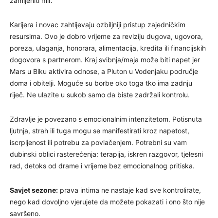
zamijeniti mir.
Karijera i novac zahtijevaju ozbiljniji pristup zajedničkim
resursima. Ovo je dobro vrijeme za reviziju dugova, ugovora,
poreza, ulaganja, honorara, alimentacija, kredita ili financijskih
dogovora s partnerom. Kraj svibnja/maja može biti napet jer
Mars u Biku aktivira odnose, a Pluton u Vodenjaku područje
doma i obitelji. Moguće su borbe oko toga tko ima zadnju
riječ. Ne ulazite u sukob samo da biste zadržali kontrolu.
Zdravlje je povezano s emocionalnim intenzitetom. Potisnuta
ljutnja, strah ili tuga mogu se manifestirati kroz napetost,
iscrpljenost ili potrebu za povlačenjem. Potrebni su vam
dubinski oblici rasterećenja: terapija, iskren razgovor, tjelesni
rad, detoks od drame i vrijeme bez emocionalnog pritiska.
Savjet sezone:
prava intima ne nastaje kad sve kontrolirate,
nego kad dovoljno vjerujete da možete pokazati i ono što nije
savršeno.