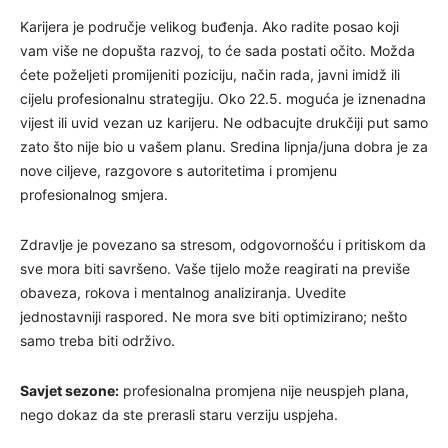
Karijera je područje velikog buđenja. Ako radite posao koji
vam više ne dopušta razvoj, to će sada postati očito. Možda
ćete poželjeti promijeniti poziciju, način rada, javni imidž ili
cijelu profesionalnu strategiju. Oko 22.5. moguća je iznenadna
vijest ili uvid vezan uz karijeru. Ne odbacujte drukčiji put samo
zato što nije bio u vašem planu. Sredina lipnja/juna dobra je za
nove ciljeve, razgovore s autoritetima i promjenu
profesionalnog smjera.
Zdravlje je povezano sa stresom, odgovornošću i pritiskom da
sve mora biti savršeno. Vaše tijelo može reagirati na previše
obaveza, rokova i mentalnog analiziranja. Uvedite
jednostavniji raspored. Ne mora sve biti optimizirano; nešto
samo treba biti održivo.
Savjet sezone:
profesionalna promjena nije neuspjeh plana,
nego dokaz da ste prerasli staru verziju uspjeha.