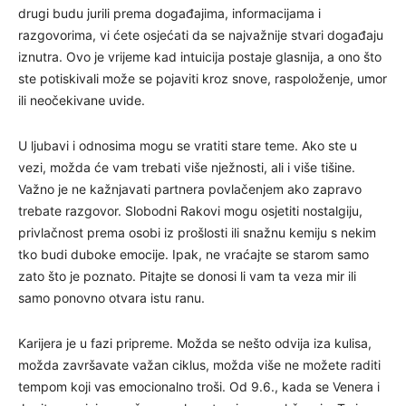
drugi budu jurili prema događajima, informacijama i
razgovorima, vi ćete osjećati da se najvažnije stvari događaju
iznutra. Ovo je vrijeme kad intuicija postaje glasnija, a ono što
ste potiskivali može se pojaviti kroz snove, raspoloženje, umor
ili neočekivane uvide.
U ljubavi i odnosima mogu se vratiti stare teme. Ako ste u
vezi, možda će vam trebati više nježnosti, ali i više tišine.
Važno je ne kažnjavati partnera povlačenjem ako zapravo
trebate razgovor. Slobodni Rakovi mogu osjetiti nostalgiju,
privlačnost prema osobi iz prošlosti ili snažnu kemiju s nekim
tko budi duboke emocije. Ipak, ne vraćajte se starom samo
zato što je poznato. Pitajte se donosi li vam ta veza mir ili
samo ponovno otvara istu ranu.
Karijera je u fazi pripreme. Možda se nešto odvija iza kulisa,
možda završavate važan ciklus, možda više ne možete raditi
tempom koji vas emocionalno troši. Od 9.6., kada se Venera i