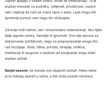
Jupiter spajaju u vašem znaku, stvari se omekšavaju. To je
snažan trenutak za podršku, vidljivost, privlačnost, osobni
rast i osjećaj da vam se vraća vjera u sebe. Ljudi mogu biti
spremniji pomoći vam nego što očekujete.
Zdravlje traži odmor, san i emocionalno rasterećenje. Ako tijelo
šalje signale umora, nemojte ih ignorirati. Ovo nije sezona za
dokazivanje izdržljivosti, nego za prepoznavanje onoga što
vas iscrpljuje. Voda, tišina, priroda, terapija, molitva,
meditacija ili razgovor s osobom od povjerenja mogu imati
snažan učinak.
Savjet sezone:
ne morate sve objasniti odmah. Neke istine
prvo trebaju sazreti u vama, a tek onda postati rečenice.