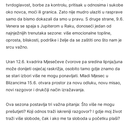
tvrdoglavost, borbe za kontrolu, pritisak u odnosima i sukobe
oko novca, moći ili granica. Zato nije mudro ulaziti u rasprave
samo da bismo dokazali da smo u pravu. S druge strane, 9.6.
Venera se spaja s Jupiterom u Raku, donoseći jedan od
najnježnijih trenutaka sezone: više emocionalne topline,
oprosta, bliskosti, podrške i želje da se zaštiti ono što nam je
srcu važno.
Uran 12.6. kvadrira Mjesečeve čvorove pa sredina lipnja/juna
može donijeti osjećaj raskrižja, osobito tamo gdje znamo da
se stari izbori više ne mogu ponavljati. Mladi Mjesec u
Blizancima 15.6. otvara prostor za novu odluku, novu misao,
novi razgovor i drukčiji način izražavanja.
Ova sezona postavlja tri važna pitanja: Što više ne mogu
prešutjeti? Koji odnos traži iskreniji razgovor? I gdje moj život
traži više slobode, čak i ako me ta sloboda u početku plaši?