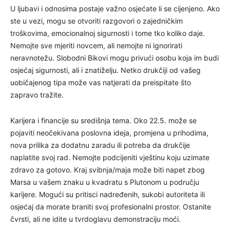
U ljubavi i odnosima postaje važno osjećate li se cijenjeno. Ako
ste u vezi, mogu se otvoriti razgovori o zajedničkim
troškovima, emocionalnoj sigurnosti i tome tko koliko daje.
Nemojte sve mjeriti novcem, ali nemojte ni ignorirati
neravnotežu. Slobodni Bikovi mogu privući osobu koja im budi
osjećaj sigurnosti, ali i znatiželju. Netko drukčiji od vašeg
uobičajenog tipa može vas natjerati da preispitate što
zapravo tražite.
Karijera i financije su središnja tema. Oko 22.5. može se
pojaviti neočekivana poslovna ideja, promjena u prihodima,
nova prilika za dodatnu zaradu ili potreba da drukčije
naplatite svoj rad. Nemojte podcijeniti vještinu koju uzimate
zdravo za gotovo. Kraj svibnja/maja može biti napet zbog
Marsa u vašem znaku u kvadratu s Plutonom u području
karijere. Mogući su pritisci nadređenih, sukobi autoriteta ili
osjećaj da morate braniti svoj profesionalni prostor. Ostanite
čvrsti, ali ne idite u tvrdoglavu demonstraciju moći.