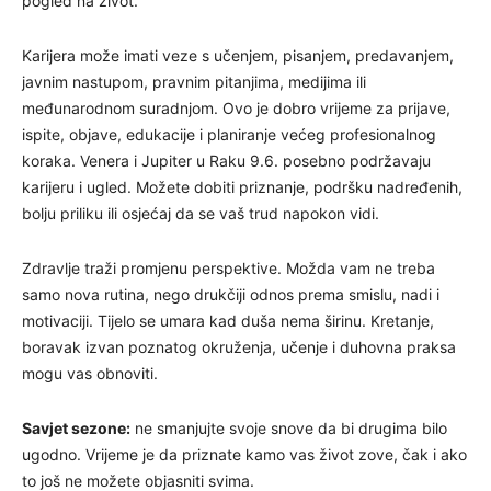
pogled na život.
Karijera može imati veze s učenjem, pisanjem, predavanjem,
javnim nastupom, pravnim pitanjima, medijima ili
međunarodnom suradnjom. Ovo je dobro vrijeme za prijave,
ispite, objave, edukacije i planiranje većeg profesionalnog
koraka. Venera i Jupiter u Raku 9.6. posebno podržavaju
karijeru i ugled. Možete dobiti priznanje, podršku nadređenih,
bolju priliku ili osjećaj da se vaš trud napokon vidi.
Zdravlje traži promjenu perspektive. Možda vam ne treba
samo nova rutina, nego drukčiji odnos prema smislu, nadi i
motivaciji. Tijelo se umara kad duša nema širinu. Kretanje,
boravak izvan poznatog okruženja, učenje i duhovna praksa
mogu vas obnoviti.
Savjet sezone:
ne smanjujte svoje snove da bi drugima bilo
ugodno. Vrijeme je da priznate kamo vas život zove, čak i ako
to još ne možete objasniti svima.