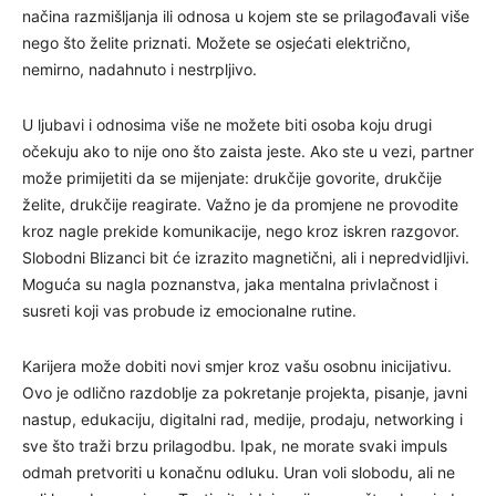
načina razmišljanja ili odnosa u kojem ste se prilagođavali više
nego što želite priznati. Možete se osjećati električno,
nemirno, nadahnuto i nestrpljivo.
U ljubavi i odnosima više ne možete biti osoba koju drugi
očekuju ako to nije ono što zaista jeste. Ako ste u vezi, partner
može primijetiti da se mijenjate: drukčije govorite, drukčije
želite, drukčije reagirate. Važno je da promjene ne provodite
kroz nagle prekide komunikacije, nego kroz iskren razgovor.
Slobodni Blizanci bit će izrazito magnetični, ali i nepredvidljivi.
Moguća su nagla poznanstva, jaka mentalna privlačnost i
susreti koji vas probude iz emocionalne rutine.
Karijera može dobiti novi smjer kroz vašu osobnu inicijativu.
Ovo je odlično razdoblje za pokretanje projekta, pisanje, javni
nastup, edukaciju, digitalni rad, medije, prodaju, networking i
sve što traži brzu prilagodbu. Ipak, ne morate svaki impuls
odmah pretvoriti u konačnu odluku. Uran voli slobodu, ali ne