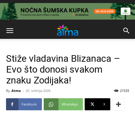
Stiže vladavina Blizanaca –
Evo što donosi svakom
znaku Zodijaka!
By
Atma
-
20. svibnja 2026.
21533
Facebook
WhatsApp
X