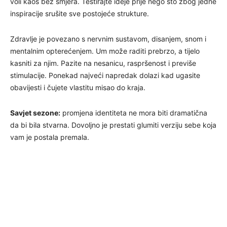
voli kaos bez smjera. Testirajte ideje prije nego što zbog jedne
inspiracije srušite sve postojeće strukture.
Zdravlje je povezano s nervnim sustavom, disanjem, snom i
mentalnim opterećenjem. Um može raditi prebrzo, a tijelo
kasniti za njim. Pazite na nesanicu, raspršenost i previše
stimulacije. Ponekad najveći napredak dolazi kad ugasite
obavijesti i čujete vlastitu misao do kraja.
Savjet sezone:
promjena identiteta ne mora biti dramatična
da bi bila stvarna. Dovoljno je prestati glumiti verziju sebe koja
vam je postala premala.