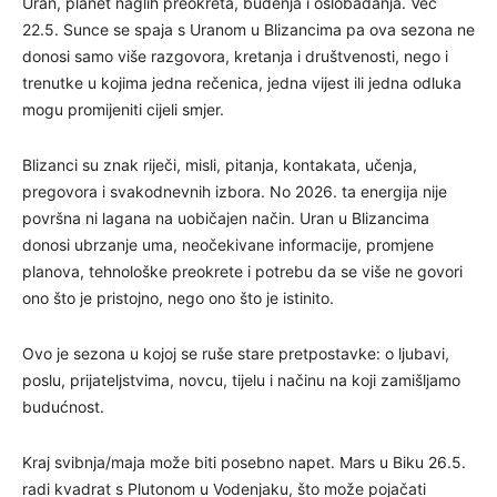
Uran, planet naglih preokreta, buđenja i oslobađanja. Već
22.5. Sunce se spaja s Uranom u Blizancima pa ova sezona ne
donosi samo više razgovora, kretanja i društvenosti, nego i
trenutke u kojima jedna rečenica, jedna vijest ili jedna odluka
mogu promijeniti cijeli smjer.
Blizanci su znak riječi, misli, pitanja, kontakata, učenja,
pregovora i svakodnevnih izbora. No 2026. ta energija nije
površna ni lagana na uobičajen način. Uran u Blizancima
donosi ubrzanje uma, neočekivane informacije, promjene
planova, tehnološke preokrete i potrebu da se više ne govori
ono što je pristojno, nego ono što je istinito.
Ovo je sezona u kojoj se ruše stare pretpostavke: o ljubavi,
poslu, prijateljstvima, novcu, tijelu i načinu na koji zamišljamo
budućnost.
Kraj svibnja/maja može biti posebno napet. Mars u Biku 26.5.
radi kvadrat s Plutonom u Vodenjaku, što može pojačati