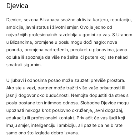
Djevica
Djevice, sezona Blizanaca snažno aktivira karijeru, reputaciju,
ambicije, javni status i životni smjer. Ovo je jedno od
najvažnijih profesionalnih razdoblja u godini za vas. S Uranom
u Blizancima, promjene u poslu mogu doći naglo: nova
ponuda, promjena nadređenih, preokret u planovima, javna
odluka ili spoznaja da više ne želite ići putem koji ste nekad
smatrali sigurnim.
U ljubavi i odnosima posao može zauzeti previše prostora.
Ako ste u vezi, partner može tražiti više vaše prisutnosti ili
jasniji dogovor oko budućnosti. Nemojte dopustiti da stres s
posla postane ton intimnog odnosa. Slobodne Djevice mogu
upoznati nekoga kroz poslovno okruženje, javni događaj,
edukaciju ili profesionalni kontakt. Privlačit će vas ljudi koji
imaju smjer, inteligenciju i ambiciju, ali pazite da ne birate
samo ono što izgleda dobro izvana.