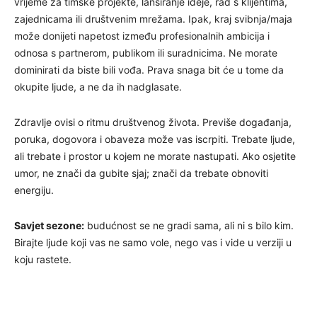
vrijeme za timske projekte, lansiranje ideje, rad s klijentima,
zajednicama ili društvenim mrežama. Ipak, kraj svibnja/maja
može donijeti napetost između profesionalnih ambicija i
odnosa s partnerom, publikom ili suradnicima. Ne morate
dominirati da biste bili vođa. Prava snaga bit će u tome da
okupite ljude, a ne da ih nadglasate.
Zdravlje ovisi o ritmu društvenog života. Previše događanja,
poruka, dogovora i obaveza može vas iscrpiti. Trebate ljude,
ali trebate i prostor u kojem ne morate nastupati. Ako osjetite
umor, ne znači da gubite sjaj; znači da trebate obnoviti
energiju.
Savjet sezone:
budućnost se ne gradi sama, ali ni s bilo kim.
Birajte ljude koji vas ne samo vole, nego vas i vide u verziji u
koju rastete.