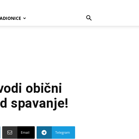
ADIONICE
vodi obični
ed spavanje!
Email
Telegram