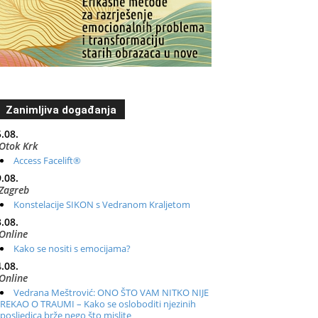
Zanimljiva događanja
.08.
Otok Krk
Access Facelift®
.08.
Zagreb
Konstelacije SIKON s Vedranom Kraljetom
.08.
Online
Kako se nositi s emocijama?
.08.
Online
Vedrana Meštrović: ONO ŠTO VAM NITKO NIJE
REKAO O TRAUMI – Kako se osloboditi njezinih
posljedica brže nego što mislite