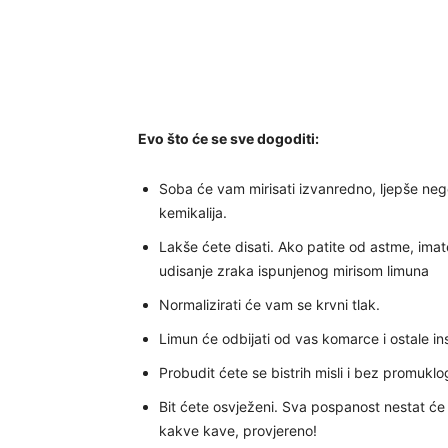
Evo što će se sve dogoditi:
Soba će vam mirisati izvanredno, ljepše nego
kemikalija.
Lakše ćete disati. Ako patite od astme, imate
udisanje zraka ispunjenog mirisom limuna
Normalizirati će vam se krvni tlak.
Limun će odbijati od vas komarce i ostale in
Probudit ćete se bistrih misli i bez promuklo
Bit ćete osvježeni. Sva pospanost nestat će 
kakve kave, provjereno!