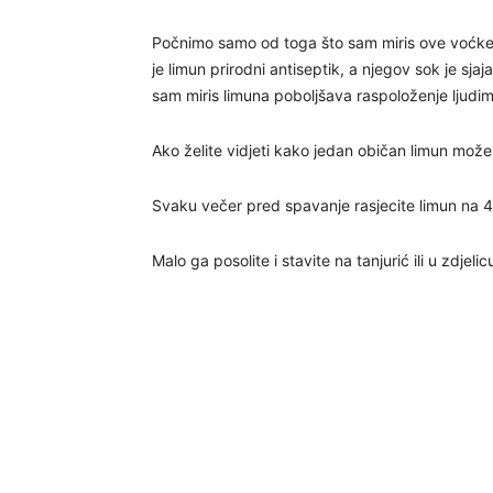
Počnimo samo od toga što sam miris ove voćke či
je limun prirodni antiseptik, a njegov sok je sjaj
sam miris limuna poboljšava raspoloženje ljudima
Ako želite vidjeti kako jedan običan limun može i
Svaku večer pred spavanje rasjecite limun na 4 
Malo ga posolite i stavite na tanjurić ili u zdjel