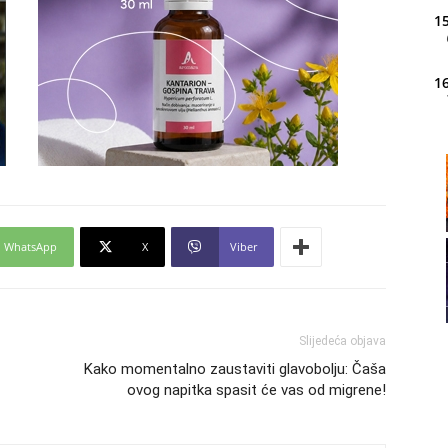
15
16
20
21
WhatsApp
X
Viber
22
Slijedeća objava
23
Kako momentalno zaustaviti glavobolju: Čaša
ovog napitka spasit će vas od migrene!
24