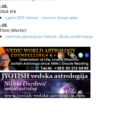
.08.
Otok Krk
Ljetni DOP retreat – Izvorno stanje sebe
.08.
Tisno (Murter)
Seminar pjevanja po metodi „Škole za otkrivanje
glasa“
.08.
Online
Radionica: Pomagači iz drugih dimenzija Online –
otvoreno za sve
.08.
Zagreb+Online
Osnovni ThetaHealing® tečaj, Zagreb i Online
.08.
Pula
Access BARS®, otpusti stres
.08.
Pula
Access Energetski Facelift®
.08.
Zagreb