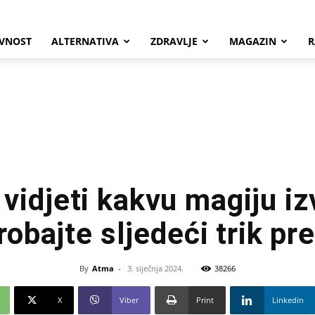
VNOST
ALTERNATIVA
ZDRAVLJE
MAGAZIN
R
 vidjeti kakvu magiju iz
robajte sljedeći trik pr
By
Atma
-
3. siječnja 2024.
38266
X
Viber
Print
Linkedin