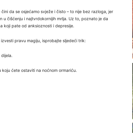
ni da se osjećamo svježe i čisto – to nije bez razloga, jer
an u čišćenju i najtvrdokornijih mrlja. Uz to, poznato je da
 koji pate od anksioznosti i depresije.
zvesti pravu magiju, isprobajte sljedeći trik:
dijela.
icu koju ćete ostaviti na noćnom ormariću.