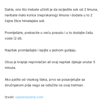
Dakle, ono što trebate učiniti je da iscijedite sok od 2 limuna,
naribate malo korice (neprskanog) limuna i dodate u to 2
čajne žlice himalajske soli.
Promiješate, prebacite u veću posudu i u to dodajte čašu
vode (2 dl).
Napitak promiješajte i ispijte u jednom gutljaju.
Okus je krajnje neprivlačan ali ovaj napitak djeluje unutar 5
minuta.
Ako patite od visokog tlaka, prvo se posavjetujte sa
stručnjakom prije nego se odlučite na ovaj tretman.
Izvori:
uspesnazena.com