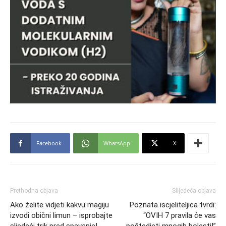
Facebook
WhatsApp
X
Prethodna objava
Slijedeća objava
Ako želite vidjeti kakvu magiju
Poznata iscjeliteljica tvrdi:
izvodi obični limun – isprobajte
“OVIH 7 pravila će vas