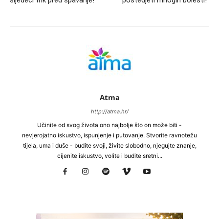
sljedeći trik pred spavanje!
poštedjeti mnogih bolesti!”
Atma
http://atma.hr/
Učinite od svog života ono najbolje što on može biti -
nevjerojatno iskustvo, ispunjenje i putovanje. Stvorite ravnotežu
tijela, uma i duše - budite svoji, živite slobodno, njegujte znanje,
cijenite iskustvo, volite i budite sretni...