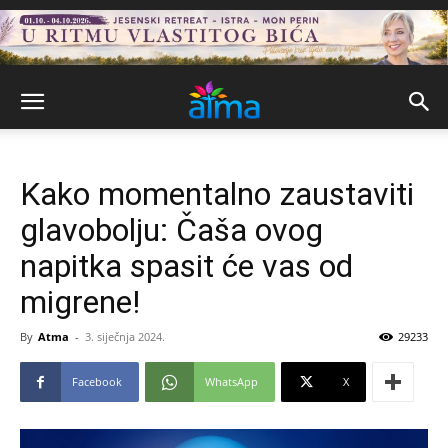
Kako momentalno zaustaviti
glavobolju: Čaša ovog
napitka spasit će vas od
migrene!
By
Atma
-
3. siječnja 2024.
29233
Facebook
WhatsApp
X