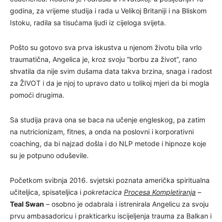
godina, za vrijeme studija i rada u Velikoj Britaniji i na Bliskom
Istoku, radila sa tisućama ljudi iz cijeloga svijeta.
Pošto su gotovo sva prva iskustva u njenom životu bila vrlo
traumatična, Angelica je, kroz svoju “borbu za život”, rano
shvatila da nije svim dušama data takva brzina, snaga i radost
za ŽIVOT i da je njoj to upravo dato u tolikoj mjeri da bi mogla
pomoći drugima.
Sa studija prava ona se baca na učenje engleskog, pa zatim
na nutricionizam, fitnes, a onda na poslovni i korporativni
coaching, da bi najzad došla i do NLP metode i hipnoze koje
su je potpuno oduševile.
Početkom svibnja 2016. svjetski poznata američka spiritualna
učiteljica, spisateljica i
pokretacica
Procesa Kompletiranja
–
Teal Swan
– osobno je odabrala i istrenirala Angelicu za svoju
prvu ambasadoricu i prakticarku iscijeljenja trauma za Balkan i