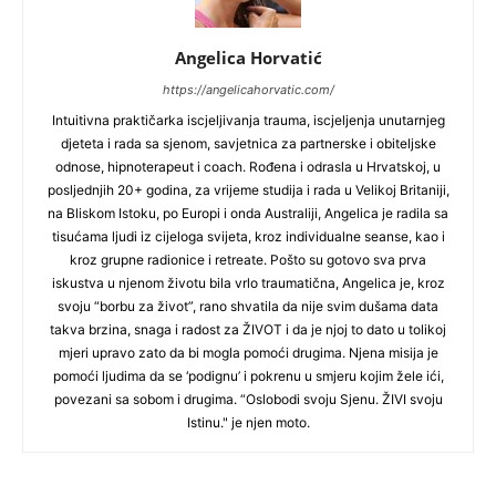
Angelica Horvatić
https://angelicahorvatic.com/
Intuitivna praktičarka iscjeljivanja trauma, iscjeljenja unutarnjeg
djeteta i rada sa sjenom, savjetnica za partnerske i obiteljske
odnose, hipnoterapeut i coach. Rođena i odrasla u Hrvatskoj, u
posljednjih 20+ godina, za vrijeme studija i rada u Velikoj Britaniji,
na Bliskom Istoku, po Europi i onda Australiji, Angelica je radila sa
tisućama ljudi iz cijeloga svijeta, kroz individualne seanse, kao i
kroz grupne radionice i retreate. Pošto su gotovo sva prva
iskustva u njenom životu bila vrlo traumatična, Angelica je, kroz
svoju “borbu za život”, rano shvatila da nije svim dušama data
takva brzina, snaga i radost za ŽIVOT i da je njoj to dato u tolikoj
mjeri upravo zato da bi mogla pomoći drugima. Njena misija je
pomoći ljudima da se ‘podignu’ i pokrenu u smjeru kojim žele ići,
povezani sa sobom i drugima. “Oslobodi svoju Sjenu. ŽIVI svoju
Istinu." je njen moto.