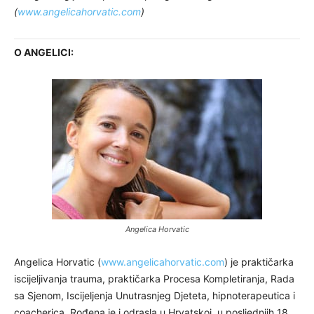
(
www.angelicahorvatic.com
)
O ANGELICI:
Angelica Horvatic
Angelica Horvatic (
www.angelicahorvatic.com
) je praktičarka
iscijeljivanja trauma, praktičarka Procesa Kompletiranja, Rada
sa Sjenom, Iscijeljenja Unutrasnjeg Djeteta, hipnoterapeutica i
coacherica. Rođena je i odrasla u Hrvatskoj. u posljednjih 18