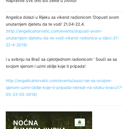
Napravite SVE ono što želite u životu!
Angelica dolazi u Rijeku sa vikend radionicom ‘Dopusti svom
unutarnjem djetetu da te vodi’ 21.04-22.4.
:
http://angelicahorvatic.com/events/dopusti-svom-
unutarnjem-djetetu-da-te-vodi-vikend-radionica-u-rijeci-21-
22-4-2018/
i u svibnju na Brač sa cjelotjednom radionicom ‘ Souči se sa
svojom sjenom i uzmi obilje koje ti pripada’:
http://angelicahorvatic.com/events/suoci-se-sa-svojom-
sjenom-uzmi-obilje-koje-ti-pripada-retreat-na-otoku-bracu17-
05-23-05-2018/