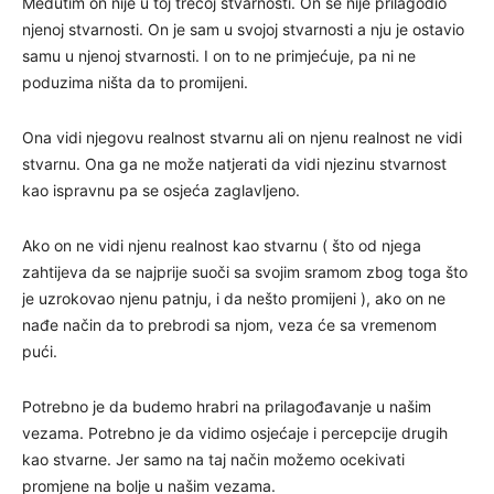
Međutim on nije u toj trećoj stvarnosti. On se nije prilagodio
njenoj stvarnosti. On je sam u svojoj stvarnosti a nju je ostavio
samu u njenoj stvarnosti. I on to ne primjećuje, pa ni ne
poduzima ništa da to promijeni.
Ona vidi njegovu realnost stvarnu ali on njenu realnost ne vidi
stvarnu. Ona ga ne može natjerati da vidi njezinu stvarnost
kao ispravnu pa se osjeća zaglavljeno.
Ako on ne vidi njenu realnost kao stvarnu ( što od njega
zahtijeva da se najprije suoči sa svojim sramom zbog toga što
je uzrokovao njenu patnju, i da nešto promijeni ), ako on ne
nađe način da to prebrodi sa njom, veza će sa vremenom
pući.
Potrebno je da budemo hrabri na prilagođavanje u našim
vezama. Potrebno je da vidimo osjećaje i percepcije drugih
kao stvarne. Jer samo na taj način možemo ocekivati
promjene na bolje u našim vezama.