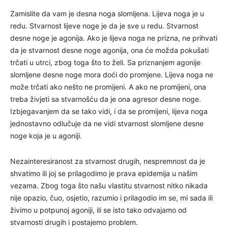
Zamislite da vam je desna noga slomljena. Lijeva noga je u
redu. Stvarnost lijeve noge je da je sve u redu. Stvarnost
desne noge je agonija. Ako je lijeva noga ne prizna, ne prihvati
da je stvarnost desne noge agonija, ona će možda pokušati
trčati u utrci, zbog toga što to želi. Sa priznanjem agonije
slomljene desne noge mora doći do promjene. Lijeva noga ne
može trčati ako nešto ne promijeni. A ako ne promijeni, ona
treba živjeti sa stvarnošću da je ona agresor desne noge.
Izbjegavanjem da se tako vidi, i da se promijeni, lijeva noga
jednostavno odlučuje da ne vidi stvarnost slomljene desne
noge koja je u agoniji.
Nezainteresiranost za stvarnost drugih, nespremnost da je
shvatimo ili joj se prilagodimo je prava epidemija u našim
vezama. Zbog toga što našu vlastitu stvarnost nitko nikada
nije opazio, čuo, osjetio, razumio i prilagodio im se, mi sada ili
živimo u potpunoj agoniji, ili se isto tako odvajamo od
stvarnosti drugih i postajemo problem.