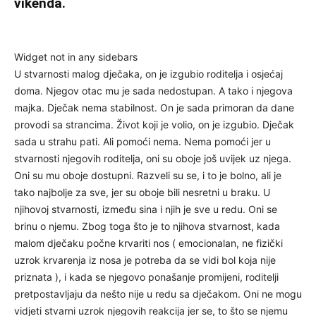
vikenda.
Widget not in any sidebars
U stvarnosti malog dječaka, on je izgubio roditelja i osjećaj
doma. Njegov otac mu je sada nedostupan. A tako i njegova
majka. Dječak nema stabilnost. On je sada primoran da dane
provodi sa strancima. Život koji je volio, on je izgubio. Dječak
sada u strahu pati. Ali pomoći nema. Nema pomoći jer u
stvarnosti njegovih roditelja, oni su oboje još uvijek uz njega.
Oni su mu oboje dostupni. Razveli su se, i to je bolno, ali je
tako najbolje za sve, jer su oboje bili nesretni u braku. U
njihovoj stvarnosti, između sina i njih je sve u redu. Oni se
brinu o njemu. Zbog toga što je to njihova stvarnost, kada
malom dječaku počne krvariti nos ( emocionalan, ne fizički
uzrok krvarenja iz nosa je potreba da se vidi bol koja nije
priznata ), i kada se njegovo ponašanje promijeni, roditelji
pretpostavljaju da nešto nije u redu sa dječakom. Oni ne mogu
vidjeti stvarni uzrok njegovih reakcija jer se, to što se njemu