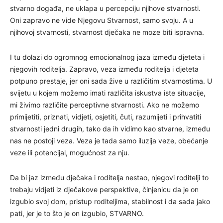
stvarno događa, ne uklapa u percepciju njihove stvarnosti.
Oni zapravo ne vide Njegovu Stvarnost, samo svoju. A u
njihovoj stvarnosti, stvarnost dječaka ne moze biti ispravna.
I tu dolazi do ogromnog emocionalnog jaza između djeteta i
njegovih roditelja. Zapravo, veza između roditelja i djeteta
potpuno prestaje, jer oni sada žive u različitim stvarnostima. U
svijetu u kojem možemo imati različita iskustva iste situacije,
mi živimo različite perceptivne stvarnosti. Ako ne možemo
primijetiti, priznati, vidjeti, osjetiti, čuti, razumijeti i prihvatiti
stvarnosti jedni drugih, tako da ih vidimo kao stvarne, između
nas ne postoji veza. Veza je tada samo iluzija veze, obećanje
veze ili potencijal, mogućnost za nju.
Da bi jaz između dječaka i roditelja nestao, njegovi roditelji to
trebaju vidjeti iz dječakove perspektive, činjenicu da je on
izgubio svoj dom, pristup roditeljima, stabilnost i da sada jako
pati, jer je to što je on izgubio, STVARNO.