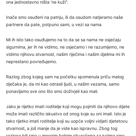
ona jednostavno ništa ‘ne kuži”.
Inače smo osuđeni na patnju, ili da osudom natjeramo naše
partnere da pate, potpuno sami, u vezi sa nama.
Mi ih isto tako osuđujemo na to da se sa nama ne osjećaju
sigurnima, jer ih ne vidimo, ne osjećamo i ne razumijemo, ne
vidimo njihovu stvarnost, našim riječima i našim djelima mi ih
neprestano povređujemo.
Razlog zbog kojeg sam na početku spomenula priču malog
dječaka je, da mi kao odrasli ljudi, u našim vezama, samo
ponavljamo sve ono što smo doživjeli kao mali.
Jako je rijetko imati roditelje koji mogu pojmiti da njihovo dijete
može imati različito iskustvo od onog koje su oni imali. Isto je
tako rijetko imati roditelje koji su uopće voljni vidjeti djetetovu
stvarnost, a još manje da je vide kao ispravnu. Zbog tog
razloga bili smo u mnogim bolnim situacijama sa kojima smo