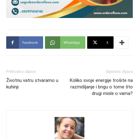
Facebook
WhatsApp
X
Prethodna objava
Slijedeća objava
Životnu vatru stvaramo u
Koliko svoje energije trošite na
kuhinji
razmišljanje i brigu o tome što
drugi misle o vama?