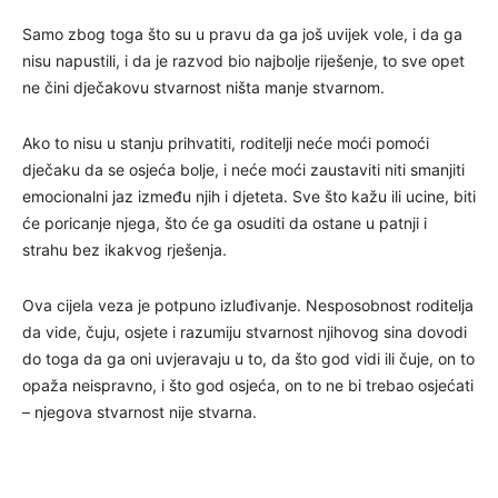
Samo zbog toga što su u pravu da ga još uvijek vole, i da ga
nisu napustili, i da je razvod bio najbolje riješenje, to sve opet
ne čini dječakovu stvarnost ništa manje stvarnom.
Ako to nisu u stanju prihvatiti, roditelji neće moći pomoći
dječaku da se osjeća bolje, i neće moći zaustaviti niti smanjiti
emocionalni jaz između njih i djeteta. Sve što kažu ili ucine, biti
će poricanje njega, što će ga osuditi da ostane u patnji i
strahu bez ikakvog rješenja.
Ova cijela veza je potpuno izluđivanje. Nesposobnost roditelja
da vide, čuju, osjete i razumiju stvarnost njihovog sina dovodi
do toga da ga oni uvjeravaju u to, da što god vidi ili čuje, on to
opaža neispravno, i što god osjeća, on to ne bi trebao osjećati
– njegova stvarnost nije stvarna.