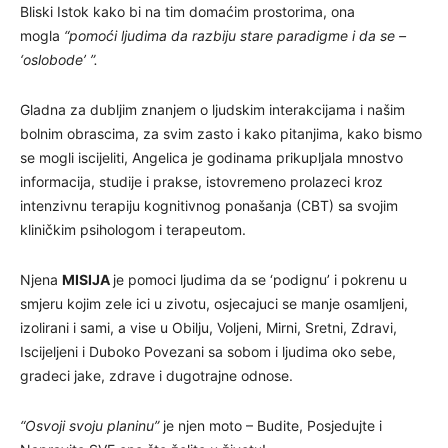
Bliski Istok kako bi na tim domaćim prostorima, ona
mogla
“pomoći ljudima da razbiju stare paradigme i da se –
‘oslobode’ ”.
Gladna za dubljim znanjem o ljudskim interakcijama i našim
bolnim obrascima, za svim zasto i kako pitanjima, kako bismo
se mogli iscijeliti, Angelica je godinama prikupljala mnostvo
informacija, studije i prakse, istovremeno prolazeci kroz
intenzivnu terapiju kognitivnog ponašanja (CBT) sa svojim
kliničkim psihologom i terapeutom.
Njena
MISIJA
je pomoci ljudima da se ‘podignu’ i pokrenu u
smjeru kojim zele ici u zivotu, osjecajuci se manje osamljeni,
izolirani i sami, a vise u Obilju, Voljeni, Mirni, Sretni, Zdravi,
Iscijeljeni i Duboko Povezani sa sobom i ljudima oko sebe,
gradeci jake, zdrave i dugotrajne odnose.
“Osvoji svoju planinu”
je njen moto – Budite, Posjedujte i