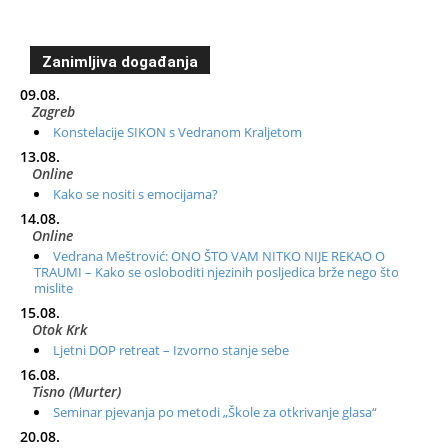
Zanimljiva događanja
09.08.
Zagreb
Konstelacije SIKON s Vedranom Kraljetom
13.08.
Online
Kako se nositi s emocijama?
14.08.
Online
Vedrana Meštrović: ONO ŠTO VAM NITKO NIJE REKAO O
TRAUMI – Kako se osloboditi njezinih posljedica brže nego što
mislite
15.08.
Otok Krk
Ljetni DOP retreat – Izvorno stanje sebe
16.08.
Tisno (Murter)
Seminar pjevanja po metodi „Škole za otkrivanje glasa“
20.08.