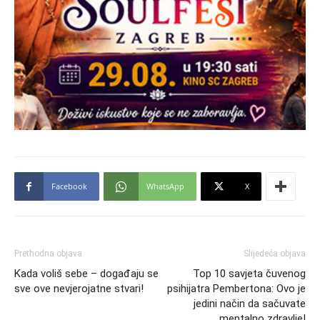
Facebook
WhatsApp
X
Prethodna objava
Slijedeća objava
Kada voliš sebe – događaju se
Top 10 savjeta čuvenog
sve ove nevjerojatne stvari!
psihijatra Pembertona: Ovo je
jedini način da sačuvate
mentalno zdravlje!