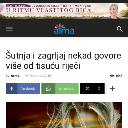
Šutnja i zagrljaj nekad govore
više od tisuću riječi
By
Atma
-
19. listopada 2019.
1653
Facebook
WhatsApp
X