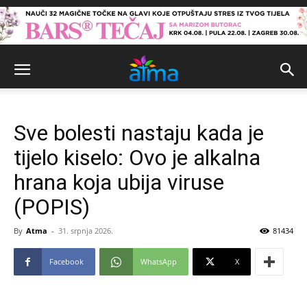
Sve bolesti nastaju kada je
tijelo kiselo: Ovo je alkalna
hrana koja ubija viruse
(POPIS)
By
Atma
-
31. srpnja 2026.
81434
Facebook
WhatsApp
X