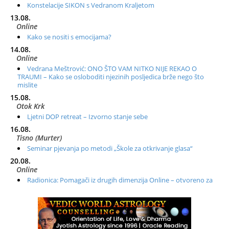
Konstelacije SIKON s Vedranom Kraljetom
13.08.
Online
Kako se nositi s emocijama?
14.08.
Online
Vedrana Meštrović: ONO ŠTO VAM NITKO NIJE REKAO O
TRAUMI – Kako se osloboditi njezinih posljedica brže nego što
mislite
15.08.
Otok Krk
Ljetni DOP retreat – Izvorno stanje sebe
16.08.
Tisno (Murter)
Seminar pjevanja po metodi „Škole za otkrivanje glasa“
20.08.
Online
Radionica: Pomagači iz drugih dimenzija Online – otvoreno za
sve
21.08.
Zagreb+Online
Osnovni ThetaHealing® tečaj, Zagreb i Online