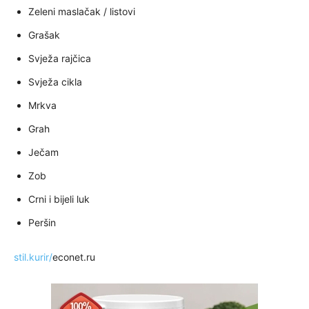
Zeleni maslačak / listovi
Grašak
Svježa rajčica
Svježa cikla
Mrkva
Grah
Ječam
Zob
Crni i bijeli luk
Peršin
stil.kurir/
econet.ru