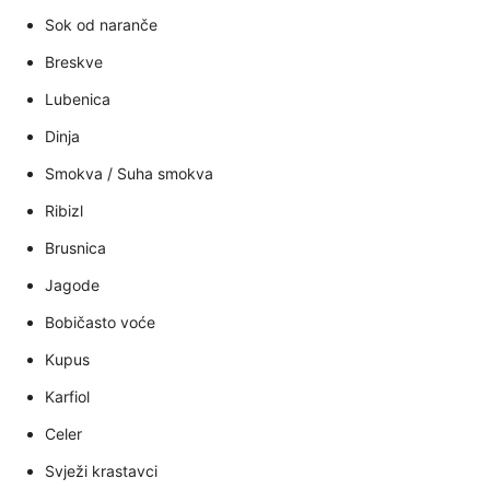
Sok od naranče
Breskve
Lubenica
Dinja
Smokva / Suha smokva
Ribizl
Brusnica
Jagode
Bobičasto voće
Kupus
Karfiol
Celer
Svježi krastavci