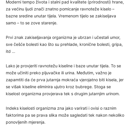
Moderni tempo života i stalni pad kvalitete (prirodnosti) hrane,
za većinu ljudi znači znatno pomicanje ravnoteže kiselo –
bazne sredine unutar tijela. Vremenom tijelo se zakiseljava
samo – to se zove starenje.
Prvi znak zakiseljavanja organizma je ubrzan i učestali umor,
sve češće bolesti kao što su prehlade, kronične bolesti, gripa,
itd …
Lako je provjeriti ravnotežu kiseline i baze unutar tijela. To se
može učiniti preko pljuvačke ili urina. Međutim, važno je
zapamtiti da će prva jutarnja mokraća vjerojatno biti kisela, jer
se višak kiseline eliminira ujutro kroz bubrege. Stoga se
kiselost organizma provjerava tek s drugim jutarnjim urinom.
Indeks kiselosti organizma zna jako varirati i ovisi o raznim
faktorima pa se prava slika može sagledati tek nakon nekoliko
ponovljenih mjerenja.