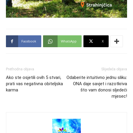
Facebook
WhatsApp
X
Prethodna objava
Slijedeća objava
Ako ste osjetili ovih 5 stvari,
Odaberite intuitivno jednu sliku:
prati vas negativna obiteljska
ONA daje savjet i razotkriva
karma
što vam donosi sljedeći
mjesec!