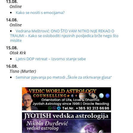
13.08.
Online
Kako se nositi s emocijama?
14.08.
Online
Vedrana Meštrović: ONO ŠTO VAM NITKO NIJE REKAO O
TRAUMI – Kako se osloboditi njezinih posljedica brže nego što
mislite
15.08.
Otok Krk
Ljetni DOP retreat – Izvorno stanje sebe
16.08.
Tisno (Murter)
Seminar pjevanja po metodi „Škole za otkrivanje glasa“
20.08.
Online
Radionica: Pomagači iz drugih dimenzija Online – otvoreno za
sve
21.08.
Zagreb+Online
Osnovni ThetaHealing® tečaj, Zagreb i Online
22.08.
Pula