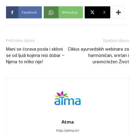
Facebook
WhatsApp
X
Prethodna objava
Slijedeća objava
Mani se ćorava posla i skloni
Ciklus ayurvedskih webinara za
se od ljudi kojima nisi dobar –
harmoničan, sretan i
Njima to nitko nije!
uravnotežen Život
Atma
http://atma.hr/