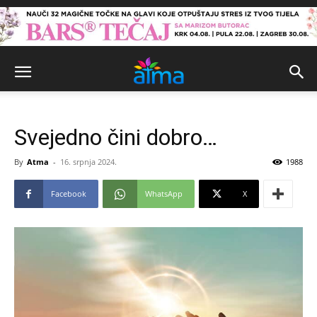
Svejedno čini dobro…
By
Atma
-
16. srpnja 2024.
1988
Facebook
WhatsApp
X