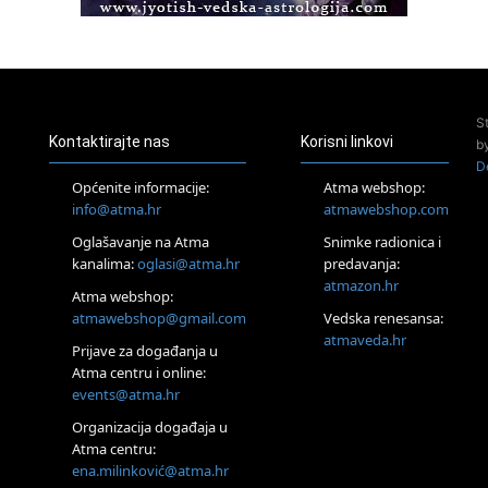
Access BARS®, otpusti stres
23.08.
Pula
Access Energetski Facelift®
24.08.
S
Zagreb
Kontaktirajte nas
Korisni linkovi
b
Pjesma srca / Zagreb
D
Online
Općenite informacije:
Atma webshop:
Tečaj Višeg Vodstva, razvijanja intuicije i Akaša zapisa
info@atma.hr
atmawebshop.com
26.08.
Oglašavanje na Atma
Snimke radionica i
Online
kanalima:
oglasi@atma.hr
predavanja:
Postanite Nositelj Vibracije Nove Zemlje
atmazon.hr
27.08.
Atma webshop:
Visoko
atmawebshop@gmail.com
Vedska renesansa:
Alemka Dauskardt – Jednodnevna radionica sistemskih
atmaveda.hr
Prijave za događanja u
konstelacija
Atma centru i online:
29.08.
events@atma.hr
Zagreb
HOD PO ŽERAVICI – Seminar koji mijenja tijelo, duh i um
Organizacija događaja u
SoulFest – Festival glazbe, mudrosti i zajedništva
Atma centru:
30.08.
ena.milinković@atma.hr
Zagreb