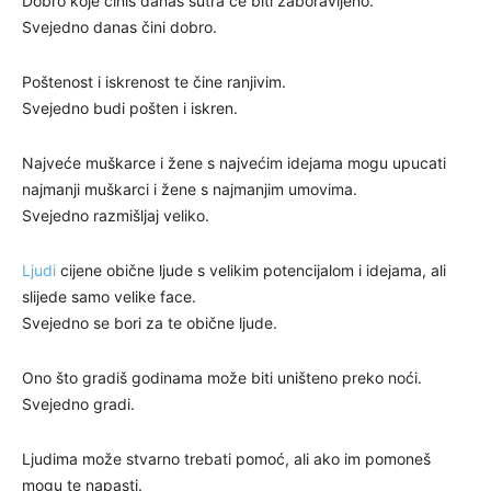
Dobro koje činiš danas sutra će biti zaboravljeno.
Svejedno danas čini dobro.
Poštenost i iskrenost te čine ranjivim.
Svejedno budi pošten i iskren.
Najveće muškarce i žene s najvećim idejama mogu upucati
najmanji muškarci i žene s najmanjim umovima.
Svejedno razmišljaj veliko.
Ljudi
cijene obične ljude s velikim potencijalom i idejama, ali
slijede samo velike face.
Svejedno se bori za te obične ljude.
Ono što gradiš godinama može biti uništeno preko noći.
Svejedno gradi.
Ljudima može stvarno trebati pomoć, ali ako im pomoneš
mogu te napasti.